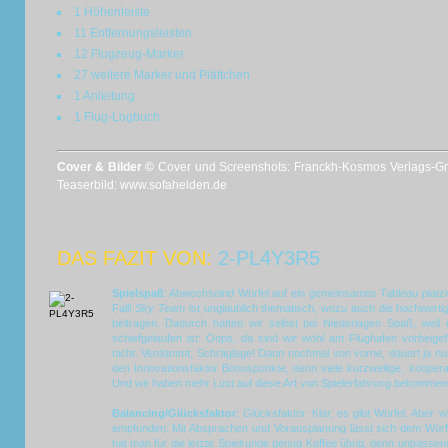
1 Höhenleiste
11 Entfernungsleisten
12 Flugzeug-Marker
27 weitere Marker und Plättchen
1 Anleitung
1 Flug-Logbuch
Cover & Bilder ©
Cover und Screenshots: Franckh-Kosmos Verlags-Gmb
Teaserbild: www.sofahelden.de
DAS FAZIT VON:
2-PL4Y3R5
Spielspaß
: Abwechselnd Würfel auf ein gemeinsames Tableau plat
Fall!
Sky Team
ist unglaublich thematisch, wozu auch die hochwer
beitragen. Dadurch hatten wir selbst bei Niederlagen Spaß, weil 
schiefgelaufen ist: Oops, da sind wir wohl am Flughafen vorbeigef
nicht. Verdammt, Schräglage! Dann nochmal von vorne, dauert ja nu
den Innovationsfaktor Bonuspunkte, denn viele kurzweilige, koopera
Und wir haben mehr Lust auf diese Art von Spielerfahrung bekommen
Balancing/Glücksfaktor
: Glücksfaktor. Klar, es gibt Würfel. Aber 
empfunden. Mit Absprachen und Vorausplanung lässt sich dem Würf
hat man für die letzte Spielrunde genug Kaffee übrig, denn unpassend