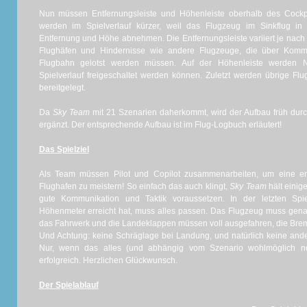
Nun müssen Entfernungsleiste und Höhenleiste oberhalb des Cockpit
werden im Spielverlauf kürzer, weil das Flugzeug im Sinkflug in 
Entfernung und Höhe abnehmen. Die Entfernungsleiste variiert je nach 
Flughäfen und Hindernisse wie andere Flugzeuge, die über Komm
Flugbahn gelotst werden müssen. Auf der Höhenleiste werden Neu
Spielverlauf freigeschaltet werden können. Zuletzt werden übrige Fl
bereitgelegt.
Da
Sky Team
mit 21 Szenarien daherkommt, wird der Aufbau früh durc
ergänzt. Der entsprechende Aufbau ist im Flug-Logbuch erläutert!
Das Spielziel
Als Team müssen Pilot und Copilot zusammenarbeiten, um eine e
Flughafen zu meistern! So einfach das auch klingt,
Sky Team
hält einig
gute Kommunikation und Taktik voraussetzen. In der letzten Sp
Höhenmeter erreicht hat, muss alles passen. Das Flugzeug muss ge
das Fahrwerk und die Landeklappen müssen voll ausgefahren, die Brems
Und Achtung: keine Schräglage bei Landung, und natürlich keine an
Nur, wenn das alles (und abhängig vom Szenario wohlmöglich no
erfolgreich. Herzlichen Glückwunsch.
Der Spielablauf