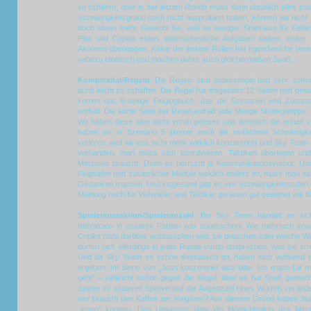
so schlimm, aber in der letzten Runde muss dann natürlich alles pas
Schwierigkeitsgrade noch nicht ausprobiert haben, können wir nicht s
doch etwas mehr Gewicht hat, weil es weniger Spielraum für Fehler
Pilot und Copilot etwas unterschiedliche Aufgaben haben, wobei
Aktionen überlappen. Keine der beiden Rollen hat irgendwelche Vorte
nahezu identisch und machen daher auch gleichermaßen Spaß.
Komplexität/Regeln
: Die Regeln sind supersimpel und sehr schnel
auch leicht zu schaffen. Die Regel hat insgesamt 12 Seiten und best
kommt das 8-seitige Fluglogbuch, das die Szenarien und Zusatzr
enthält. Die letzte Seite der Regel enthält jede Menge Strategietipps,
Wir haben diese aber nicht vorab gelesen und dennoch die ersten v
haben wir in Szenario 5 (immer noch die einfachste Schwierigke
verloren, weil wir uns nicht mehr wirklich konzentriert und
Sky Team
vorhanden, man muss sich koordinieren, Taktiken überlegen und
Mitspieler braucht. Denn es herrscht ja Kommunikationsverbot. U
Flughäfen und zusätzlicher Module wirklich anders ist, muss man s
Gedanken machen. Und insgesamt gibt es vier Schwierigkeitsstufen
Meinung nach für Vielspieler und Taktiker genauso gut geeignet wie für
Spielerinteraktion/Spieleranzahl
: Bei
Sky Team
handelt es sich
Interaktion in unseren Partien war superschön! Wie mehrfach erw
Copilot nicht darüber austauschen was sie brauchen oder welche Wü
dürfen sich allerdings in jeder Runde vorab absprechen, was sie err
Und da
Sky Team
so schön thematisch ist, haben sich während d
ergeben. Im Sinne von „Jetzt konzentrier dich bitte. Ich mach Dir m
geht“ – vielleicht schon gegen die Regel, aber es hat Spaß gemach
Spieler im späteren Spielverlauf die Augenzahl eines Würfels veränd
wer braucht den Kaffee am nötigsten? Aus diesem Grund haben Spiel
„lesen“ können. Das Unwissen über die Möglichkeiten des Mits