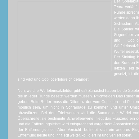
Der Spielabla
Team
verläuft
Runde sprechen
werfen dann ih
Sichtschirm. A
Die Spieler w
Gegenüber zur
und Copil
Würfeleinsatz
Würfel gesetzt
Der Sinkflug i
den Runden-For
letzten Feld d
gesetzt, ist d
sind Pilot und Copilot erfolgreich gelandet.
Nun, welche Würfeleinsatzfelder gibt es? Zunächst haben beide Spieler
die in jeder Runde besetzt werden müssen. Pflichtfelder! Das Ruder 
geben. Beim Ruder muss die Differenz der vom Copiloten und Piloten 
möglich sein, um nicht in Schräglage zu kommen und unter Ums
abzustürzen. Bei den Triebwerken wird die Summe der Würfel von 
Überschreitet sie bestimmte Schwellenwerte, fliegt das Flugzeug ein 
und die Entfernungsleiste wird entsprechend vorgerückt. Ansonsten ble
der Entfernungsleiste. Aber Vorsicht: befindet sich ein anderes F
Entfernungsleiste und ihr fliegt weiter, kollidiert ihr und verliert sofort.