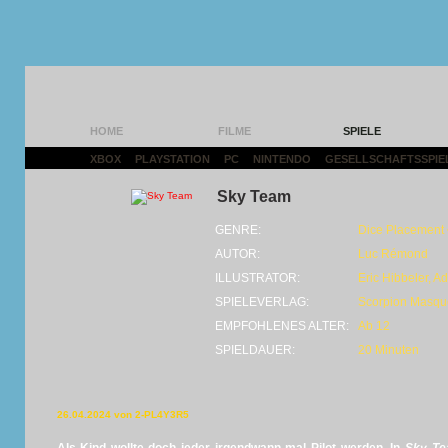
HOME
FILME
SPIELE
XBOX
|
PLAYSTATION
|
PC
|
NINTENDO
|
GESELLSCHAFTSSPIE
Sky Team
GENRE:
Dice Placement •
AUTOR:
Luc Rémond
ILLUSTRATOR:
Eric Hibbeler, A
SPIELEVERLAG:
Scorpion Masqu
EMPFOHLENES ALTER:
Ab 12
SPIELDAUER:
20 Minuten
26.04.2024 von 2-PL4Y3R5