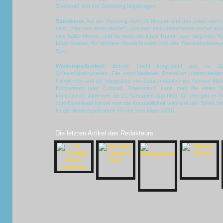
Spielspaß und zur Spannung beigetragen.
Spieldauer
: Auf der Packung steht 20 Minuten und das passt auch 
sind („Platziere einen Würfel“) und man sich idealerweise vorher ab
eine halbe Minute. Und da meist die letzte Runde über Sieg oder N
Möglichkeiten für größere Abweichungen von der Gesamtspieldauer
Spiel.
Wiederspielbarkeit:
Extrem hoch! Insgesamt gibt es 21 
Schwierigkeitsgraden. Die verschiedenen Szenarien unterscheide
Fähigkeiten und die Integration von Zusatzmodulen wie Kerosin-Man
Eisbremsen oder Echtzeit. Theoretisch kann man die vielen M
kombinieren. Aber wer die 21 Szenarien durchhat, für den gibt es 
zum Download! Nimmt man die Kurzweiligkeit während des Spiels hinzu
ist die Wiederspielbarkeit für uns eine klare 10/10.
Die letzten Artikel des Redakteurs: