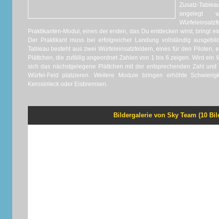
Zusatz-Table
angelegt 
Würfeleinsa
Praktikanten-Modul, eines der ersten, das Du entdecken wirst, bringt e
Der Praktikant muss bei erfolgreicher Landung vollständig ausgebil
Tableau besteht aus zwei Würfeleinsatzfeldern, eines für den Piloten, 
Plättchen, die zufällig angeordnet Zahlen von 1 bis 6 zeigen. Wird ein 
sich das nächstgelegene Plättchen mit der entsprechenden Zahl und
Würfel-Feld platzieren. Weitere Module bringen erhöhte Schwierig
Kerosinleck oder Eisbremsen.
Bildergalerie von Sky Team (10 Bil