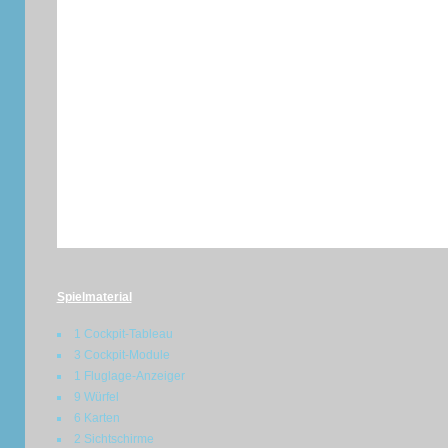
Spielmaterial
1 Cockpit-Tableau
3 Cockpit-Module
1 Fluglage-Anzeiger
9 Würfel
6 Karten
2 Sichtschirme