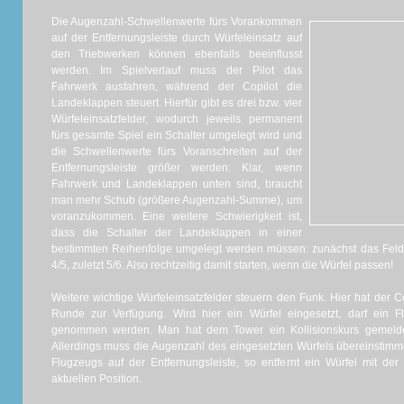
Die Augenzahl-Schwellenwerte fürs Vorankommen
auf der Entfernungsleiste durch Würfeleinsatz auf
den Triebwerken können ebenfalls beeinflusst
werden. Im Spielverlauf muss der Pilot das
Fahrwerk ausfahren, während der Copilot die
Landeklappen steuert. Hierfür gibt es drei bzw. vier
Würfeleinsatzfelder, wodurch jeweils permanent
fürs gesamte Spiel ein Schalter umgelegt wird und
die Schwellenwerte fürs Voranschreiten auf der
Entfernungsleiste größer werden: Klar, wenn
Fahrwerk und Landeklappen unten sind, braucht
man mehr Schub (größere Augenzahl-Summe), um
voranzukommen. Eine weitere Schwierigkeit ist,
dass die Schalter der Landeklappen in einer
bestimmten Reihenfolge umgelegt werden müssen: zunächst das Feld 
4/5, zuletzt 5/6. Also rechtzeitig damit starten, wenn die Würfel passen!
Weitere wichtige Würfeleinsatzfelder steuern den Funk. Hier hat der Cop
Runde zur Verfügung. Wird hier ein Würfel eingesetzt, darf ein F
genommen werden. Man hat dem Tower ein Kollisionskurs gemelde
Allerdings muss die Augenzahl des eingesetzten Würfels übereinstimm
Flugzeugs auf der Entfernungsleiste, so entfernt ein Würfel mit d
aktuellen Position.