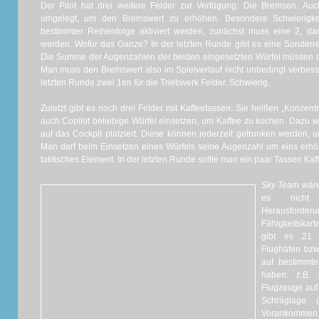
Der Pilot hat drei weitere Felder zur Verfügung: Die Bremsen. Au
umgelegt, um den Bremswert zu erhöhen. Besondere Schwierigk
bestimmter Reihenfolge aktiviert werden, zunächst muss eine 2, da
werden. Wofür das Ganze? In der letzten Runde gibt es eine Sonderre
Die Summe der Augenzahlen der beiden eingesetzten Würfel müssen da
Man muss den Bremswert also im Spielverlauf nicht unbedingt verbess
letzten Runde zwei 1en für die Triebwerk Felder. Schwierig.
Zuletzt gibt es noch drei Felder mit Kaffeetassen. Sie heißen „Konzentr
auch Copilot beliebige Würfel einsetzen, um Kaffee zu kochen. Dazu w
auf das Cockpit platziert. Diese können jederzeit getrunken werden, u
Man darf beim Einsetzen eines Würfels seine Augenzahl um eins erhöh
taktisches Element. In der letzten Runde sollte man ein paar Tassen Kaf
Sky Team
wäre
es nicht 
Herausforde
Fähigkeitska
gibt es 21 S
Flughäfen bzw
auf bestimmte
haben: z.B. 
Flugzeuge auf 
Schräglage (
Vorankommen