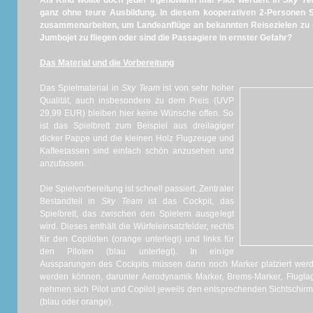
Als Kind wollte doch jeder irgendwann mal Pilot werden. In
Sky T
ganz ohne teure Ausbildung. In diesem kooperativen 2-Personen S
zusammenarbeiten, um Landeanflüge an bekannten Reisezielen zu 
Jumbojet zu fliegen oder sind die Passagiere in ernster Gefahr?
Das Material und die Vorbereitung
Das Spielmaterial in
Sky Team
ist von sehr hoher
Qualität, auch insbesondere zu dem Preis (UVP
29,99 EUR) bleiben hier keine Wünsche offen. So
ist das Spielbrett zum Beispiel aus dreilagiger
dicker Pappe und die kleinen Holz Flugzeuge und
Kaffeetassen sind einfach schön anzusehen und
anzufassen.
Die Spielvorbereitung ist schnell passiert. Zentraler
Bestandteil in
Sky Team
ist das Cockpit, das
Spielbrett, das zwischen den Spielern ausgelegt
wird. Dieses enthält die Würfeleinsatzfelder, rechts
für den Copiloten (orange unterlegt) und links für
den Piloten (blau unterlegt). In einige
Aussparungen des Cockpits müssen dann noch Marker platziert werde
werden können, darunter Aerodynamik Marker, Brems-Marker, Flugla
nehmen sich Pilot und Copilot jeweils den entsprechenden Sichtschirm 
(blau oder orange).