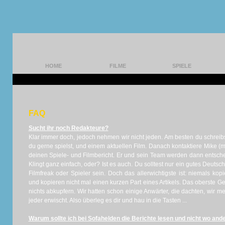
HOME
FILME
SPIELE
FAQ
Sucht ihr noch Redakteure?
Klar immer doch, jedoch nehmen wir nicht jeden. Am besten du schreibs
du gerne spielst, und einem aktuellen Film. Danach kontaktiere Mike 
deinen Spiele- und Filmbericht. Er und sein Team werden dann entschei
Klingt ganz einfach, oder? Ist es auch. Du solltest nur ein gutes Deuts
Filmfreak oder Spieler sein. Doch das allerwichtigste ist: niemals ko
und kopieren nicht mal einen kurzen Part eines Artikels. Das oberste Ge
nichts abkupfern. Wir hatten schon einige Anwärter, die dachten, wir m
jeder erwischt. Also überleg es dir und hau in die Tasten ...
Warum sollte ich bei Sofahelden die Berichte lesen und nicht wo and