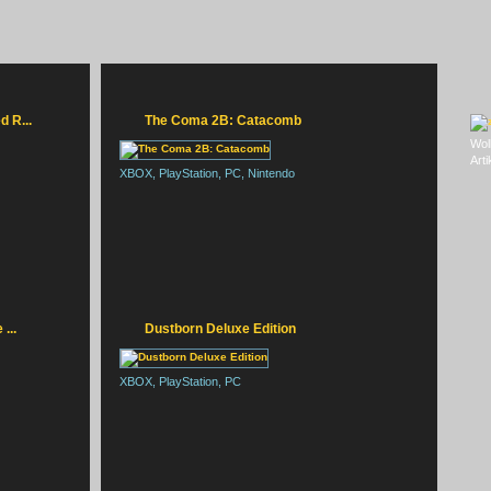
d R...
The Coma 2B: Catacomb
Woll
Artik
XBOX, PlayStation, PC, Nintendo
ESIDENT EVIL REQUIEM
...
Dustborn Deluxe Edition
XBOX, PlayStation, PC