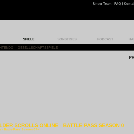
Unser Team
|
FAQ
|
Konta
SPIELE
SONSTIGES
PODCAST
HA
CHOES OF AINCRAD - SWORD ART ONLINE
INTENDO
|
GESELLSCHAFTSSPIELE
|
P
LDER SCROLLS ONLINE - BATTLE-PASS SEASON 0