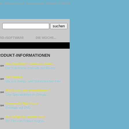
kt
|
Datenschutz
|
Impressum
|
Version 1.13.0.9
RD-/SOFTWARE
DIE WOCHE...
RODUKT-INFORMATIONEN
Mila Superstar - Collector´s Editio...
Der Kult-Anime erstmals auf Blu-ray
Hell Hunters
Mix aus Kriegs- und Schatzsucher-Film
Wild Force - Die unerbittlichen 7
Eine Spezialeinheit im Einsatz...
Kommando Tiger-Force
Erstmals auf DVD...
Der Heilige der grünen Insel
Ein Film von Robert Hughes