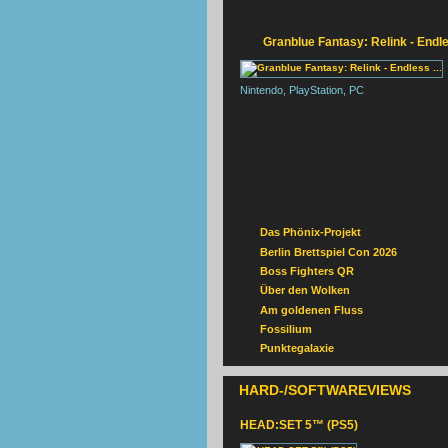
N
Granblue Fantasy: Relink - Endles
Nintendo, PlayStation, PC
Das Phönix-Projekt
Berlin Brettspiel Con 2026
Boss Fighters QR
Über den Wolken
Am goldenen Fluss
Fossilium
Punktegalaxie
HARD-/SOFTWAREVIEWS
HEAD:SET 5™ (PS5)