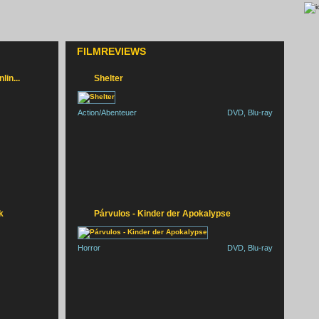
FILMREVIEWS
in...
Shelter
Action/Abenteuer
DVD, Blu-ray
A FAMIGLIA FÜR 2-3 PERSONEN
k
Párvulos - Kinder der Apokalypse
Horror
DVD, Blu-ray