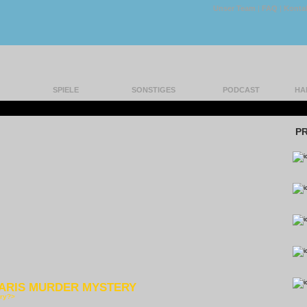
Unser Team
|
FAQ
|
Konta
SPIELE
SONSTIGES
PODCAST
HA
INOCCHIO UNSTRUNG
P
ARIS MURDER MYSTERY