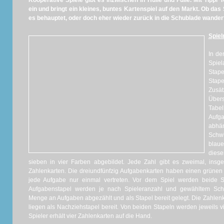
Kooperative Spiele gibt es inzwischen in Hülle und Fülle. Mit TIppi T
ein und bringt ein kleines, buntes Kartenspiel auf den Markt. Ob das 
es behauptet, oder doch eher wieder zurück in die Schublade wander
Spiel
In de
Spiel
Stape
Stap
Zus
Über
Tabe
Aufg
abhän
Schwi
blaue
dies
sieben in vier Farben abgebildet. Jede Zahl gibt es zweimal, insg
Zahlenkarten. Die dreiundfünfzig Aufgabenkarten haben einen grünen 
jede Aufgabe nur einmal vertreten. Vor dem Spiel werden beide S
Aufgabenstapel werden je nach Spieleranzahl und gewähltem Schw
Menge an Aufgaben abgezählt und als Stapel bereit gelegt. Die Zahle
liegen als Nachziehstapel bereit. Von beiden Stapeln werden jeweils v
Spieler erhält vier Zahlenkarten auf die Hand.