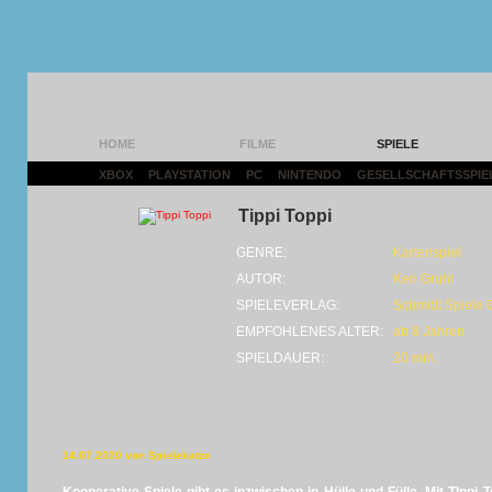
HOME
FILME
SPIELE
XBOX
|
PLAYSTATION
|
PC
|
NINTENDO
|
GESELLSCHAFTSSPIE
Tippi Toppi
GENRE:
Kartenspiel
AUTOR:
Ken Gruhl
SPIELEVERLAG:
Schmidt Spiele
EMPFOHLENES ALTER:
ab 8 Jahren
SPIELDAUER:
20 min.
14.07.2020 von Spielekatze