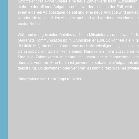
Sofort zieht der aktive Spieler eine neue Zahlenkarte nach. Zusammen 
mehrere der offenen Aufgaben erfüllt wurden. Ist dies der Fall, wird die
einen eigenen Ablagestapel gelegt und eine neue Aufgabe wird aufgedeckt
wandert sie auch auf den Ablagestapel und wird wieder durch eine neue 
an der Reihe.
Während des gesamten Spieles darf kein Mitspieler verraten, was für K
begrenzte Kommunikation ist im Grundspiel erlaubt. So können die Mits
die dritte Aufgabe erfüllen“ oder, was noch viel wichtiger ist, „aktuell ka
Denn sobald ein Spieler keine seiner Handkarten mehr ausspielen kan
Sind alle Zahlenkarten aufgebraucht, bevor der Aufgabenstapel abg
ebenfalls verloren. Eine Partie ist gewonnen, sobald alle Aufgabenkarte
gelöst sind. Ob gewonnen oder verloren, es kann direkt mit einer zweite
Bildergalerie von Tippi Toppi (8 Bilder)