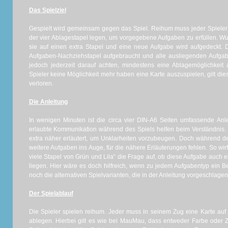
Das Spielziel
Gespielt wird gemeinsam gegen das Spiel. Reihum muss jeder Spieler 
der vier Ablagestapel legen, um vorgegebene Aufgaben zu erfüllen. Wur
sie auf einen extra Stapel und eine neue Aufgabe wird aufgedeckt. 
Aufgaben-Nachziehstapel aufgebraucht und alle ausliegenden Aufgabe
jedoch jederzeit darauf achten, mindestens eine Ablagemöglichkeit
Spieler keine Möglichkeit mehr haben eine Karte auszuspielen, gilt die
verloren.
Die Anleitung
In wenigen Minuten ist die circa vier DIN-A6 Seiten umfassende Anle
erlaubte Kommunikation während des Spiels helfen beim Verständnis
extra näher erläutert, um Unklarheiten vorzubeugen. Doch während de
weitere Aufgaben ins Auge, für die nähere Erläuterungen fehlen. So wirf
viele Stapel von Grün und Lila“ die Frage auf, ob diese Aufgabe auch er
liegen. Hier wäre es doch hilfreich, wenn zu jedem Aufgabentyp ein B
noch die alternativen Spielvarianten, die in der Anleitung vorgeschlage
Der Spielablauf
Die Spieler spielen reihum. Jeder muss in seinem Zug eine Karte auf
ablegen. Hierbei gilt es wie bei MauMau, dass entweder Farbe oder