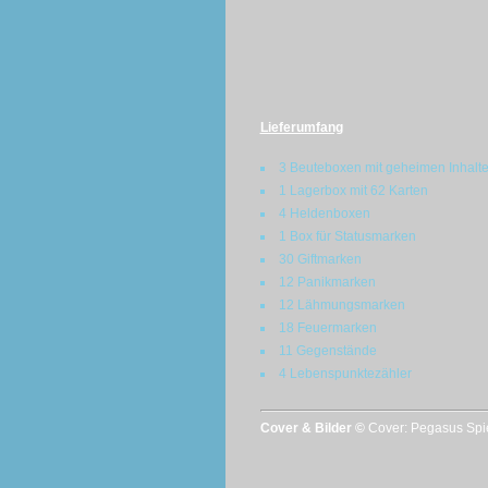
Lieferumfang
3 Beuteboxen mit geheimen Inhalt
1 Lagerbox mit 62 Karten
4 Heldenboxen
1 Box für Statusmarken
30 Giftmarken
12 Panikmarken
12 Lähmungsmarken
18 Feuermarken
11 Gegenstände
4 Lebenspunktezähler
Cover & Bilder ©
Cover: Pegasus Spie