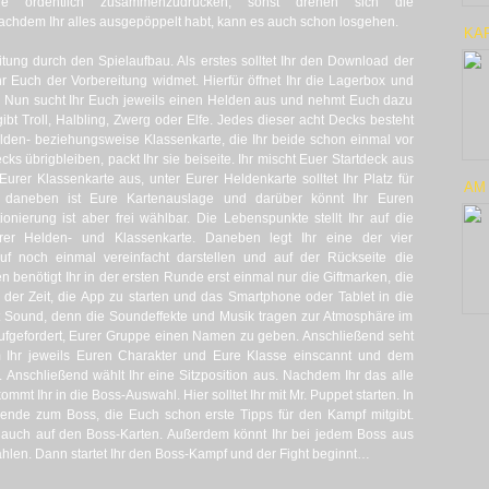
e ordentlich zusammenzudrücken, sonst drehen sich die
achdem Ihr alles ausgepöppelt habt, kann es auch schon losgehen.
KA
itung durch den Spielaufbau. Als erstes solltet Ihr den Download der
r Euch der Vorbereitung widmet. Hierfür öffnet Ihr die Lagerbox und
it. Nun sucht Ihr Euch jeweils einen Helden aus und nehmt Euch dazu
ibt Troll, Halbling, Zwerg oder Elfe. Jedes dieser acht Decks besteht
lden- beziehungsweise Klassenkarte, die Ihr beide schon einmal vor
s übrigbleiben, packt Ihr sie beiseite. Ihr mischt Euer Startdeck aus
rer Klassenkarte aus, unter Eurer Heldenkarte solltet Ihr Platz für
AM
s daneben ist Eure Kartenauslage und darüber könnt Ihr Euren
onierung ist aber frei wählbar. Die Lebenspunkte stellt Ihr auf die
r Helden- und Klassenkarte. Daneben legt Ihr eine der vier
auf noch einmal vereinfacht darstellen und auf der Rückseite die
benötigt Ihr in der ersten Runde erst einmal nur die Giftmarken, die
an der Zeit, die App zu starten und das Smartphone oder Tablet in die
it Sound, denn die Soundeffekte und Musik tragen zur Atmosphäre im
 aufgefordert, Eurer Gruppe einen Namen zu geben. Anschließend seht
em Ihr jeweils Euren Charakter und Eure Klasse einscannt und dem
Anschließend wählt Ihr eine Sitzposition aus. Nachdem Ihr das alle
ommt Ihr in die Boss-Auswahl. Hier solltet Ihr mit Mr. Puppet starten. In
gende zum Boss, die Euch schon erste Tipps für den Kampf mitgibt.
r auch auf den Boss-Karten. Außerdem könnt Ihr bei jedem Boss aus
hlen. Dann startet Ihr den Boss-Kampf und der Fight beginnt…