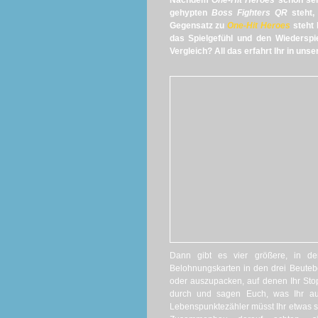
Nachdem
One-Hit Heroes
schon seh
gehypten
Boss Fighters QR
steht,
Gegensatz zu
One-Hit Heroes
steht 
das Spielgefühl und den Wiederspie
Vergleich? All das erfahrt Ihr in u
Dann gibt es vier größere, in de
Belohnungskarten in den drei Beutebo
oder auszupacken, auf denen Ihr Stop
durch und sagen Euch, was Ihr ausp
Lebenspunktezähler müsst Ihr etwas su