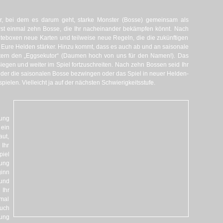
er, bei dem es darum geht, starke Monster (Bosse) gemeinsam als
rst einmal zehn Bosse, die Ihr nacheinander bekämpfen könnt. Nach
eboxen neue Karten und teilweise neue Regeln, die die zukünftigen
Eure Helden stärker. Hinzu kommt, dass es auch ab und an saisonale
stern den „Eggsekutor“ (Daumen hoch von uns für den Namen!). Das
siegen und weiter im Spiel fortzuschreiten. Nach zehn Bossen seid Ihr
der die saisonalen Bosse bezwingen oder das Spiel in neuer Helden-
elen. Vielleicht ja auf der nächsten Schwierigkeitsstufe.
tung
ein
aut,
 Ihr
iel
tung
ginn
 und
 Ihr
mal
auch
tung