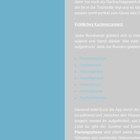
dann nur noch als Nachschlagewerk di
die Ihr in die Tischmitte legt und so s
passen somit perfekt zum Genre des Fam
Fröhliches Kartenscannen!
Jeder Bosskampf gliedert sich in m
wütend und damit stärker. Wie viel
aufgedruckt. Jede der Runden gliedert
Planungsphase
Schildphase
Aktionsphase
Angriffsphase
Statusphase
Abwurfphase
Nachziehphase
Generell leitet Euch die App durch di
es während und zwischen den Phasen
losgeht, werdet Ihr aufgefordert, v
Limit ist, gibt die Summe auf Eur
Planungsphase
und plant seine Angr
Schaden und eventuelle Statusmarker w