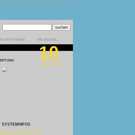
kt
|
Datenschutz
|
Impressum
|
Version 1.13.0.9
RD-/SOFTWARE
DIE WOCHE...
10
ERTUNG
MAJESTÄTISCH
SYSTEMINFOS
SELLSCHAFTSSPIELE