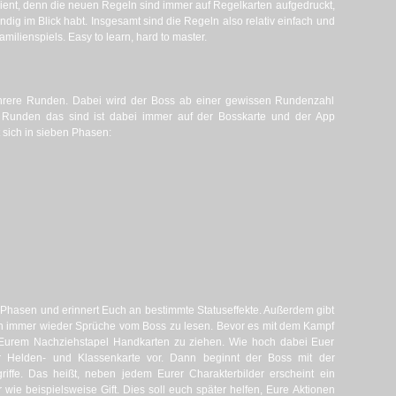
ent, denn die neuen Regeln sind immer auf Regelkarten aufgedruckt,
tändig im Blick habt. Insgesamt sind die Regeln also relativ einfach und
ilienspiels. Easy to learn, hard to master.
ehrere Runden. Dabei wird der Boss ab einer gewissen Rundenzahl
e Runden das sind ist dabei immer auf der Bosskarte und der App
 sich in sieben Phasen:
e Phasen und erinnert Euch an bestimmte Statuseffekte. Außerdem gibt
 immer wieder Sprüche vom Boss zu lesen. Bevor es mit dem Kampf
on Eurem Nachziehstapel Handkarten zu ziehen. Wie hoch dabei Euer
er Helden- und Klassenkarte vor. Dann beginnt der Boss mit der
iffe. Das heißt, neben jedem Eurer Charakterbilder erscheint ein
ie beispielsweise Gift. Dies soll euch später helfen, Eure Aktionen