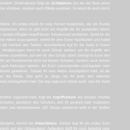
ersteht. Direkt danach folgt die
Schildphase
, bei der der Boss seine
 nur schützen, sondern auch Effekte auslösen. So könnt Ihr auch durch
 Reihe. Als erstes müsst Ihr eine Person bestimmen, die die Runde
absprechen, denn es gibt nicht nur Angriffe die Ihr ausspielen könnt,
bereits erfolgten Angriff dieser Schadensart verstärken. Spielt ihr die
 eine Aktion auszuspielen, nehmt Ihr eine Eurer Handkarten und haltet
die Kamera des Tablets. Anschließend legt Ihr die Karte in Euren
d Verstärkungen könnt Ihr auch Schutz spielen, um die Angriffe des
immer auswählen, auf wen Ihr den Schutz spielt. Gelingt es Euch den
et Ihr am Rundenende nicht nur keinen Schaden, sondern auch keinen
r auch Heilungen spielen, die Euch Lebenspunkte zurückgeben oder
ktionen gewähren. Sobald Ihr eine Aktion durchgeführt habt, ist die
an der Reihe. Das geht so lange, bis Ihr jeder drei Aktionen
en) durchgeführt habt. Die App sagt euch immer auch, was die Karte
entlich zugesetzt habt, folgt die
Angriffsphase
des Bosses. Hierbei
Schaden, abzüglich des Schutzes, den Ihr gespielt habt. Außerdem
rken, wie beispielsweise Gift. Dieses wiederum wirkt in der fünften
 übergeht, kommt die
Abwurfphase
. Hierbei legt Ihr als erstes Eure
reich auf den Ablagestapel. Außerdem dürft Ihr noch beliebig viele