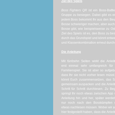
Ziel des Spiels
Boss Fighters QR
ist ein Boss-Battl
Gruppe zu besiegen. Dabei gibt es e
jedem Boss bekommt Ihr aus den Beut
Bosse schwieriger machen, aber auch 
Bosse gibt, wie beispielsweise zu O
Ziel des Spiels ist es, den Boss zu be
durch das Grundspiel und könnt entwe
und Klassenkombination erneut durchspi
Die Anleitung
Mit fünfzehn Seiten wirkt die Anlei
erst einmal sehr umfangreich für 
Familienspiel. Sie ist aber so aufgeb
dass Ihr sie nicht vorher lesen müsst.
könnt Euch zusammensetzen, das Sp
gemeinsam auspacken und die Anlei
Schritt für Schritt durchlesen. Zu Be
springt Ihr noch etwas zwischen App
Anleitung hin und her, später werdet
nur noch nach den Bosskämpfen 
etwas nachlesen müssen. Wobei wir 
hier festgestellt haben, dass die Anlei