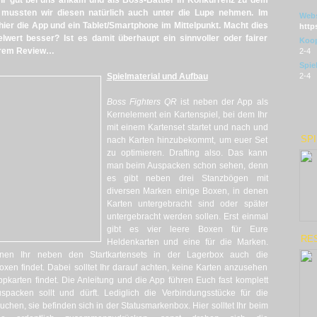
r gut bei uns ankam und als Boss-Battler in Konkurrenz zu dem
 mussten wir diesen natürlich auch unter die Lupe nehmen. Im
Webs
hier die App und ein Tablet/Smartphone im Mittelpunkt. Macht dies
http
lwert besser? Ist es damit überhaupt ein sinnvoller oder fairer
Koop
nserem Review…
2-4
Spie
Spielmaterial und Aufbau
2-4
Boss Fighters QR
ist neben der App als
Kernelement ein Kartenspiel, bei dem Ihr
mit einem Kartenset startet und nach und
SPI
nach Karten hinzubekommt, um euer Set
zu optimieren. Drafting also. Das kann
man beim Auspacken schon sehen, denn
es gibt neben drei Stanzbögen mit
diversen Marken einige Boxen, in denen
Karten untergebracht sind oder später
untergebracht werden sollen. Erst einmal
gibt es vier leere Boxen für Eure
RE
Heldenkarten und eine für die Marken.
nen Ihr neben den Startkartensets in der Lagerbox auch die
xen findet. Dabei solltet Ihr darauf achten, keine Karten anzusehen
pkarten findet. Die Anleitung und die App führen Euch fast komplett
acken sollt und dürft. Lediglich die Verbindungsstücke für die
chen, sie befinden sich in der Statusmarkenbox. Hier solltet Ihr beim