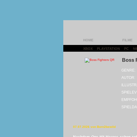
HOME
FILME
XBOX
|
PLAYSTATION
|
PC
|
N
Boss 
GENRE:
AUTOR:
ILLUSTR
SPIELEV
EMPFOH
SPIELDA
07.07.2026 von Born2bewild