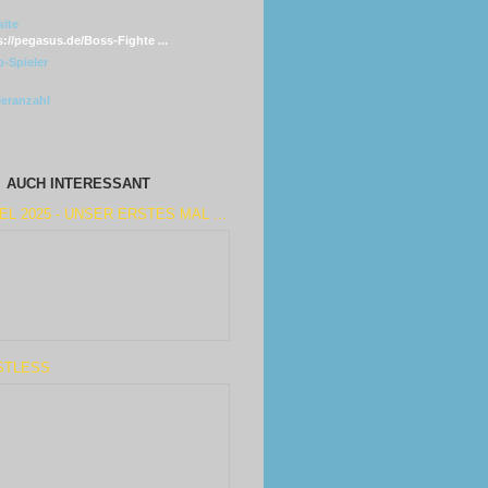
ite
s://pegasus.de/Boss-Fighte ...
-Spieler
leranzahl
AUCH INTERESSANT
EL 2025 - UNSER ERSTES MAL ...
STLESS