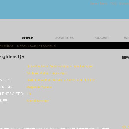
Unser Team
|
FAQ
|
Konta
SPIELE
SONSTIGES
PODCAST
HA
INTENDO
|
GESELLSCHAFTSSPIELE
|
Fighters QR
BEW
Boss-Battler • Deckbuilding • Familienspiel
Michael Palm, Lukas Zach
ATOR:
Bartolomiej Kardowski, KRASS KOLLEKTIV
ERLAG:
Pegasus Spiele
LENES ALTER:
10
UER:
40-60 Minuten
GE