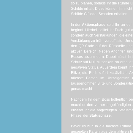
so zu planen, sodass Ihr die Runde üb
Schilde erhält. Diese können Ihn nicht
Schilde Gift oder Schaden erhalten.
In der
Aktionsphase
seid Ihr an der
beginnt. Hierbei solltet Ihr Euch gut 
sondern auch Verstärkungen, die einen 
Verstärkung zu früh, verpufft sie. Um
den QR-Code auf der Rückseite über 
aktiven Bereich. Neben Angriffen un
Bosses abzumildern. Dabei müsst Ihr 
Schutz auf Null zu senken, so erhalt
negativen Status. Außerdem könnt Ih
Blitze, die Euch sofort zusätzliche A
nächste Person im Uhrzeigersinn 
(ausgenommen Blitz- und Sonderaktion
genau macht.
Nachdem Ihr dem Boss hoffentlich ord
macht er den vorher angekündigten 
erhaltet Ihr die angezeigten Statusma
Phase, der
Statusphase
.
Bevor es nun in die nächste Runde
gespielten Karten aus dem aktiven Be