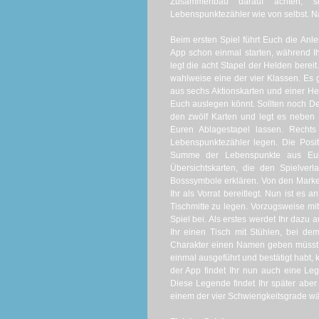
Zusammenbau darauf achten, si
Lebenspunktezähler wie von selbst. N
Beim ersten Spiel führt Euch die Anle
App schon einmal starten, während Ih
legt die acht Stapel der Helden bere
wahlweise eine der vier Klassen. Es g
aus sechs Aktionskarten und einer He
Euch auslegen könnt. Sollten noch Deck
den zwölf Karten und legt es neben Eu
Euren Ablagestapel lassen. Recht
Lebenspunktezähler legen. Die Positi
Summe der Lebenspunkte aus Eure
Übersichtskarten, die den Spielverl
Bosssymbole erklären. Von den Marken 
Ihr als Vorrat bereitlegt. Nun ist es 
Tischmitte zu legen. Vorzugsweise m
Spiel bei. Als erstes werdet Ihr dazu
Ihr einen Tisch mit Stühlen, bei d
Charakter einen Namen geben müsst. 
einmal ausgeführt und bestätigt habt, k
der App findet Ihr nun auch eine Le
Diese Legende findet Ihr später abe
einem der vier Schwierigkeitsgrade wä