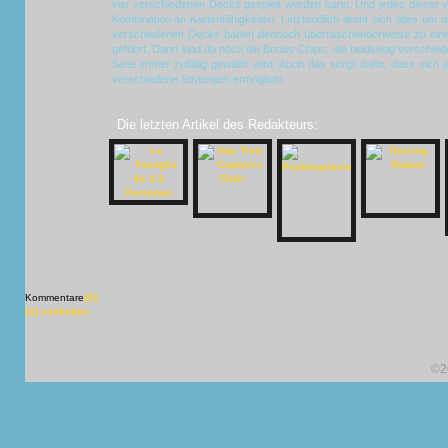
vier verschiedenen Decks gespielt werden kann. Und jedes dieser v
Kombination an Kartenfähigkeiten. Letztendlich dreht sich alles um d
verschiedenen Decks haben dennoch überraschenderweise zu einem 
geführt. Dann sind da noch die Bonus-Chips, die beidseitig verschied
Seite immer zufällig gewählt wird. Auch das sorgt dafür, dass sich 
verschiedene Strategien ermöglicht.
Die letzten Artikel des Redakteurs:
Kommentare
[X]
[X] schließen
©2