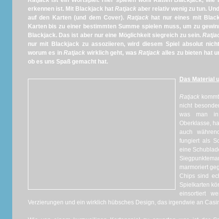
Ratjack
ist ein Wortspiel. Hier spielen wohl Ratten Blackjack, w
erkennen ist. Mit Blackjack hat
Ratjack
aber relativ wenig zu tun. Un
auf den Karten (und dem Cover).
Ratjack
hat nur eines mit Blac
Karten bis zu einer bestimmten Summe spielen muss, um zu gewinne
Blackjack. Das ist aber nur eine Möglichkeit siegreich zu sein.
Ratja
nur mit Blackjack zu assoziieren, wird diesem Spiel absolut nicht
worum es in
Ratjack
wirklich geht, was
Ratjack
alles zu bieten hat 
ob es uns Spaß gemacht hat.
Das Material u
Ratjack
kommt 
nicht besonder
was man in
Oberklasse, ha
auch während
fungiert als 
eine Schublad
Siegpunktemar
marmoriert ge
Chips sind ec
Spielkarten kö
einsortiert 
Verzierungen und ein wirklich hübsches Design, das irgendwie an Casin