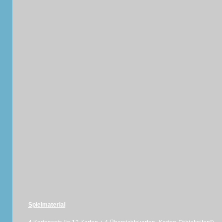
Spielmaterial