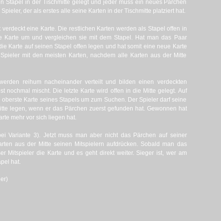
en Stapel in der Tischmitte gelegt und jeder muss ein neues Pärchen
Spieler, der als erstes alle seine Karten in der Tischmitte platziert hat.
 verdeckt eine Karte. Die restlichen Karten werden als Stapel offen in
ihre Karte um und vergleichen sie mit dem Stapel. Hat man das Paar
ie Karte auf seinen Stapel offen legen und hat somit eine neue Karte
pieler mit den meisten Karten, nachdem alle Karten aus der Mitte
 werden reihum nacheinander verteilt und bilden einen verdeckten
st nochmal mischt. Die letzte Karte wird offen in die Mitte gelegt. Auf
ie oberste Karte seines Stapels um zum Suchen. Der Spieler darf seine
Mitte legen, wenn er das Pärchen zuerst gefunden hat. Gewonnen hat
arte mehr vor sich liegen hat.
ei Variante 3). Jetzt muss man aber nicht das Pärchen auf seiner
arten aus der Mitte seinen Mitspielern aufdrücken. Sobald man das
 Mitspieler die Karte und es geht direkt weiter. Sieger ist, wer am
pel hat.
er)