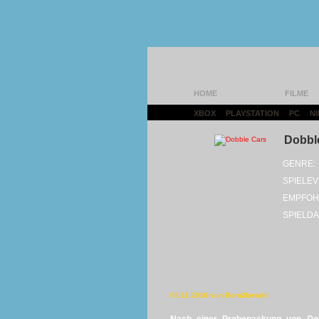
HOME
FILME
XBOX
|
PLAYSTATION
|
PC
|
N
Dobbl
GENRE:
SPIELEV
EMPFOH
SPIELDA
08.11.2016 von Born2bewild