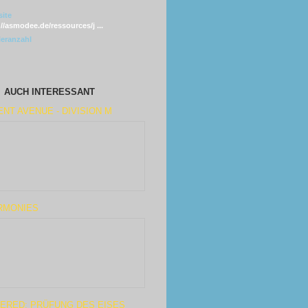
ite
://asmodee.de/ressources/j ...
leranzahl
AUCH INTERESSANT
NT AVENUE - DIVISION M
RMONIES
TERED: PRÜFUNG DES EISES