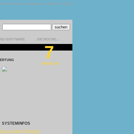
kt
|
Datenschutz
|
Impressum
|
Version 1.13.0.9
RD-/SOFTWARE
DIE WOCHE...
7
ERTUNG
GEMÜTLICH
SYSTEMINFOS
SELLSCHAFTSSPIELE