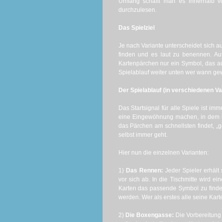
Umfang schafft man es innerhalb vo
durchzulesen.
Das Spielziel
Je nach Variante unterscheidet sich au
finden und es laut zu benennen. Au
Kartenpärchen nur ein Symbol, das auf
Spielablauf weiter unten wer wann gew
Der Spielablauf (in verschiedenen Va
Das Startsignal für alle Spiele ist i
eine Eingewöhnung machen, in dem m
das Pärchen am schnellsten findet, „
selbst immer geht.
Hier nun die einzelnen Varianten:
1)
Das Rennen:
Jeder Spieler erhält 
vor sich ab. In die Tischmitte wird ei
Karten das passende Symbol zu finden
werden. Wer als erstes alle seine Kart
2)
Die Boxengasse:
Die Vorbereitung