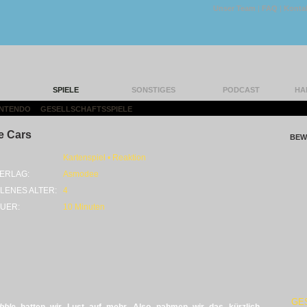
Unser Team
|
FAQ
|
Konta
SPIELE
SONSTIGES
PODCAST
HA
INTENDO
|
GESELLSCHAFTSSPIELE
|
e Cars
BEW
Kartenspiel • Reaktion
ERLAG:
Asmodee
LENES ALTER:
4
UER:
10 Minuten
GE