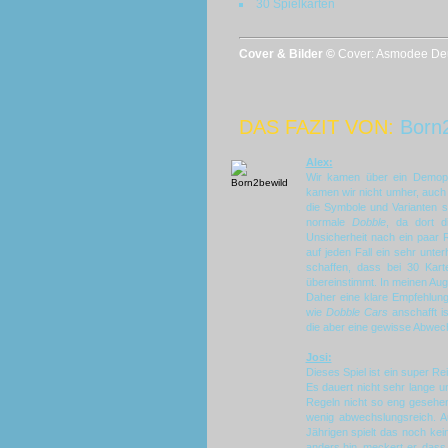
30 Spielkarten
Cover & Bilder ©
Cover: Asmodee Deut
DAS FAZIT VON:
Born
Alex:
Wir kamen über ein Demo
kamen wir nicht umher, auc
die Symbole und Varianten s
normale
Dobble
, da dort d
Unsicherheit nach ein paar 
auf jeden Fall ein sehr unte
schaffen, dass bei 30 Kar
übereinstimmt. In meinen Aug
Daher eine klare Empfehlung
wie
Dobble Cars
anschafft i
die aber eine gewisse Abwec
Josi:
Dieses Spiel ist ein super Re
Es dauert nicht sehr lange un
Regeln nicht so eng gesehen
wenig abwechslungsreich. A
Jährigen spielt das noch kein
anders hin, meckert er, dass