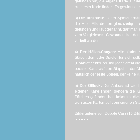
gefunden hat, die eigene Karte auf d
mit dieser Karte finden. Es gewinnt der 
3)
Die Tankstelle:
Jeder Spieler erhält
die Mitte. Alle drehen gleichzeitig 
gefunden und laut genannt, darf man d
zum Vergleichen. Gewonnen hat der S
verteilt wurden.
4)
Der Höllen-Canyon:
Alle Karten
Stapel, den jeder Spieler für sich selb
„Dobble“ geht’s los und jeder dreht d
oberste Karte auf den Stapel in der 
natürlich der erste Spieler, der keine K
5)
Der Ölfleck:
Der Aufbau ist wie b
eigenen Karte finden, sondern die K
Pärchen gefunden hat, bekommt dieser
wenigsten Karten auf dem eigenen Sta
Bildergalerie von Dobble Cars (10 Bild