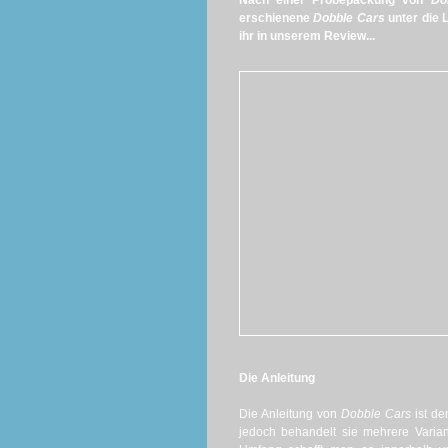
Nach einer Probepackung von
Do
erschienene
Dobble Cars
unter die 
ihr in unserem Review...
Die Anleitung
Die Anleitung von
Dobble Cars
ist d
jedoch behandelt sie mehrere Varian