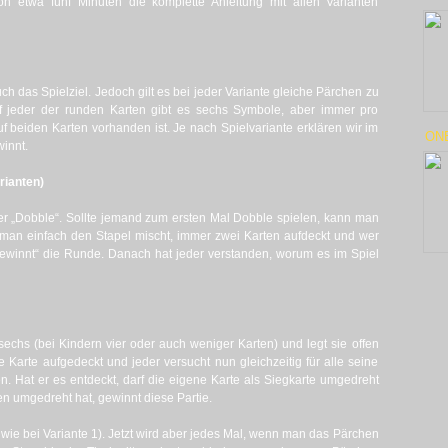
n etwa fünf Minuten die komplette Anleitung mit allen Varianten
ch das Spielziel. Jedoch gilt es bei jeder Variante gleiche Pärchen zu
f jeder der runden Karten gibt es sechs Symbole, aber immer pro
 beiden Karten vorhanden ist. Je nach Spielvariante erklären wir im
ON
innt.
rianten)
mmer „Dobble“. Sollte jemand zum ersten Mal Dobble spielen, kann man
an einfach den Stapel mischt, immer zwei Karten aufdeckt und wer
gewinnt“ die Runde. Danach hat jeder verstanden, worum es im Spiel
sechs (bei Kindern vier oder auch weniger Karten) und legt sie offen
ne Karte aufgedeckt und jeder versucht nun gleichzeitig für alle seine
. Hat er es entdeckt, darf die eigene Karte als Siegkarte umgedreht
en umgedreht hat, gewinnt diese Partie.
 wie bei Variante 1). Jetzt wird aber jedes Mal, wenn man das Pärchen