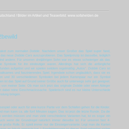
schland / Bilder im Artikel und Teaserbild: www.sofahelden.de
2bewild
paket zum normalen
Dobble
. Nachdem unser Großer das Spiel super fand,
h das neue
Dobble Cars
auszuprobieren. Das Spielprinzip ist dasselbe, lediglich
ind andere. Für unseren dreijährigen Sohn war es etwas schwieriger als das
ie Symbole für ihn eindeutiger waren. Allerdings hat sich die anfängliche
Runden aufgelöst und wir spielen seitdem regelmäßig „Autos“.
Dobble Cars
ist
rhaltsames und faszinierendes Spiel. Irgendwie schon unglaublich, dass sie es
ten und 30 verschiedenen Symbolen bei jedem Kartenpaar nur ein Symbol
en ist das Spiel auf Grund seiner Größe auch für unterwegs sehr gut geeignet.
 von meiner Seite. Ob man sich jetzt das originale
Dobble
oder einen Ableger
st dabei reine Geschmackssache. Spielerisch sind es nur kleine Unterschiede
hslung bringen.
isespiel oder auch für eine kurze Partie vor dem Schlafen gehen für die Kinder.
d man kann ca. alle fünf Minuten sagen: Das ist jetzt die letzte Runde. Da die
 werden müssen und man viele verschiedene Varianten hat, ist es sogar ein
uch wenn die Grundregel natürlich immer dieselbe ist. Für unseren fast 4-
e große Rolle. Er spielt immer nur die Einsteigervariante. Legt man die Karten
 man es falsch gemacht hat :) Empfehlenswert ist dieses Spiel nebenbei sicher