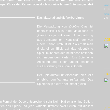
bble
hatten wir Lust auf mehr. Also nahmen wir das kürzlich
Lupe. Ob es der Renner oder doch nur eine lahme Ente war, erfahrt
Webs
http
Spie
Das Material und die Vorbereitung
2-5
Die Verpackung von
Dobble Cars
ist
übersichtlich. Es ist eine Metalldose im
„
Cars“
-Design mit einer Umverpackung
AGE
aus transparentem Kunststoff, der von
einem Karton umhüllt ist. So erhält man
direkt einen Blick auf das eigentliche
Spiel. Im Inneren der Metalldose befinden
sich neben den Karten fürs Spiel eine
Anleitung und Hintergrundinformationen
zur Entstehung des Spiels
Dobble
.
HA
Der Spielaufbau unterscheidet sich teils
erheblich von Variante zu Variante. Das
Spielprinzip bleibt aber immer gleich.
em Format der Dose entsprechend sehr klein. Hat zwar einige Seiten,
ten des Spiels und jede Variante umfasst zwei Seiten. Mit diesem
AL