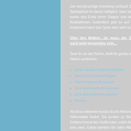
Die viersprachige Anleitung umfasst 
Spielablauf ist davon lediglich zwei 
sowie das Ende einer Etappe und des 
Illustrationen. Außerdem gibt es au
Insgesamt kann das Spiel also sehr sc
Über den Wolken…da muss der S
auch wohl grenzenlos sein…
Seid Ihr an der Reihe, dürft Ihr genau 
Aktion ausführen:
Einen neuen Vogel hinzufügen
Nach vorne/hinten fliegen
Nach links/rechts fliegen
Eine Manöverkarte nehmen
Eine Manöverkarte spielen
Passen
All diese Aktionen kosten Euch Aktionsw
Aktionstafel findet. Sie kosten zu B
Entsprechend des Aufdruckes zahlt die
also zwei. Dabei werden die alten Wür