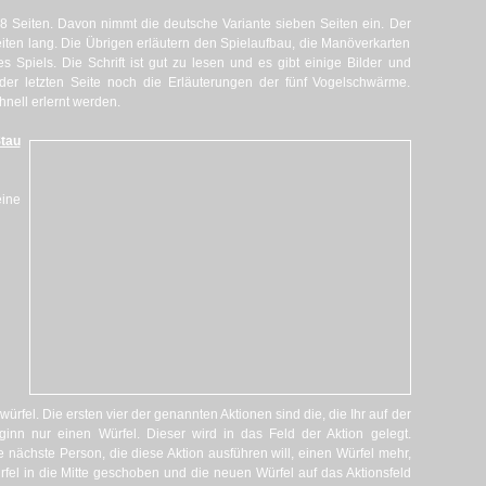
28 Seiten. Davon nimmt die deutsche Variante sieben Seiten ein. Der
Seiten lang. Die Übrigen erläutern den Spielaufbau, die Manöverkarten
Spiels. Die Schrift ist gut zu lesen und es gibt einige Bilder und
f der letzten Seite noch die Erläuterungen der fünf Vogelschwärme.
hnell erlernt werden.
tau
eine
ürfel. Die ersten vier der genannten Aktionen sind die, die Ihr auf der
eginn nur einen Würfel. Dieser wird in das Feld der Aktion gelegt.
 nächste Person, die diese Aktion ausführen will, einen Würfel mehr,
fel in die Mitte geschoben und die neuen Würfel auf das Aktionsfeld