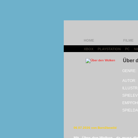
HOME
FILME
XBOX
|
PLAYSTATION
|
PC
|
N
Über 
GENRE:
AUTOR:
ILLUSTR
SPIELEV
EMPFOH
SPIELDA
06.07.2026 von Born2bewild