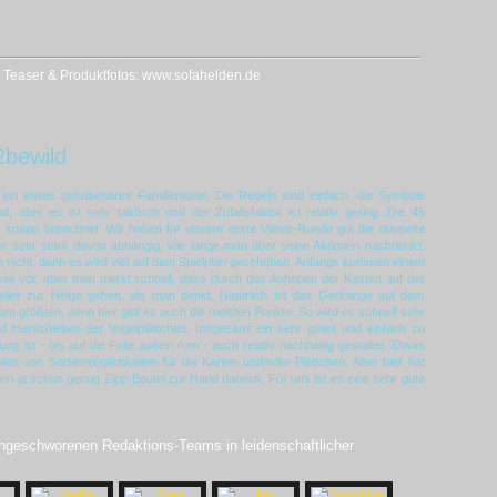
/ Teaser & Produktfotos: www.sofahelden.de
2bewild
ein etwas gehobeneres Familienspiel. Die Regeln sind einfach, die Symbole
d, aber es ist sehr taktisch und der Zufallsfaktor ist relativ gering. Die 45
r knapp berechnet. Wir haben für unsere erste Vierer-Runde gut die doppelte
eben sehr stark davon abhängig, wie lange man über seine Aktionen nachdenkt.
nicht, denn es wird viel auf dem Spielplan geschoben. Anfangs kommen einem
 viel vor, aber man merkt schnell, dass durch das Anheben der Kosten auf der
neller zur Neige gehen, als man denkt. Natürlich ist das Gedränge auf dem
 am größten, denn hier gibt es auch die meisten Punkte. So wird es schnell sehr
nd Herschieben der Vogelplättchen. Insgesamt ein sehr gutes und einfach zu
ng ist - bis auf die Folie außen rum - auch relativ nachhaltig gestaltet. Etwas
len von Sortiermöglichkeiten für die Karten und/oder Plättchen. Aber hier hat
nen ja schon genug Zipp-Beutel zur Hand daheim. Für uns ist es eine sehr gute
eingeschworenen Redaktions-Teams in leidenschaftlicher