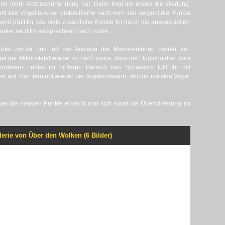
d mehr Aktionswürfel übrig hat. Dann folgt als erstes die Wertung.
ieht alle Vögel aus der ersten Reihe nach vorn und vergebt die Punkte
nd prüft Ihr, wie viele zusätzliche Punkte Ihr durch die ausgespielten
rker setzt Ihr entsprechend nach vorne.
fel zurück und füllt die Auslage der Manöverkarten wieder auf.
gel der Aktionstafel wieder so nach vorne, dass die Flugformation vom
ewordenen Felder im hinteren Bereich des Schwarms füllt Ihr mit
el auf. Nun beginnt wieder der Vogelschwarm, der die meisten Vögel
, wer die meisten Punkte erreicht und sich somit die Überwinterung im
lerie von Über den Wolken (6 Bilder)