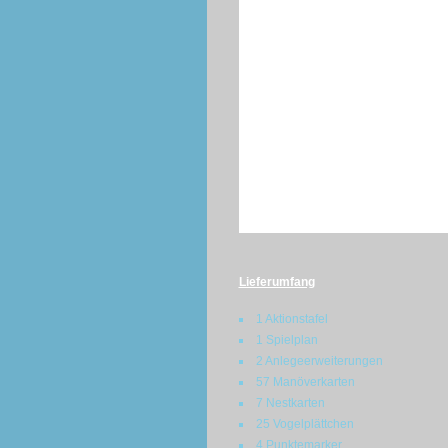
Lieferumfang
1 Aktionstafel
1 Spielplan
2 Anlegeerweiterungen
57 Manöverkarten
7 Nestkarten
25 Vogelplättchen
4 Punktemarker