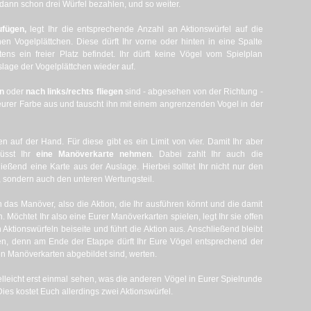
dann schon drei Würfel bezahlen, und so weiter.
ufügen,
legt Ihr die entsprechende Anzahl an Aktionswürfel auf die
en Vogelplättchen. Diese dürft Ihr vorne oder hinten in eine Spalte
ens ein freier Platz befindet. Ihr dürft keine Vögel vom Spielplan
uslage der Vogelplättchen wieder auf.
en
oder
nach links/rechts fliegen
sind - abgesehen von der Richtung -
 eurer Farbe aus und tauscht ihn mit einem angrenzenden Vogel in der
 auf der Hand. Für diese gibt es ein Limit von vier. Damit Ihr aber
üsst Ihr
eine Manöverkarte nehmen
. Dabei zahlt Ihr auch die
eßend eine Karte aus der Auslage. Hierbei solltet Ihr nicht nur den
 sondern auch den unteren Wertungsteil.
 das Manöver, also die Aktion, die Ihr ausführen könnt und die damit
Möchtet Ihr also eine Eurer Manöverkarten spielen, legt Ihr sie offen
Aktionswürfeln beiseite und führt die Aktion aus. Anschließend bleibt
gen, denn am Ende der Etappe dürft Ihr Eure Vögel entsprechend der
en Manöverkarten abgebildet sind, werten.
elleicht erst einmal sehen, was die anderen Vögel in Eurer Spielrunde
Dies kostet Euch allerdings zwei Aktionswürfel.