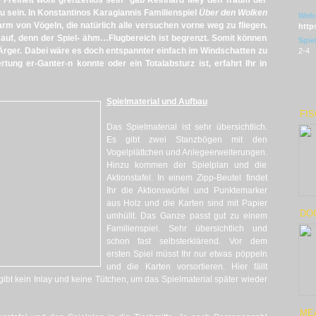
Freiheit wohl grenzenlos sein“ gab Reinhard Mey den Traum der
zu sein. In Konstantinos Karagiannis Familienspiel
Über den Wolken
Webs
m von Vögeln, die natürlich alle versuchen vorne weg zu fliegen.
http
 auf, denn der Spiel- ähm…Flugbereich ist begrenzt. Somit können
Spie
t Ärger. Dabei wäre es doch entspannter einfach im Windschatten zu
2-4
tung er-Ganter-n konnte oder ein Totalabsturz ist, erfahrt Ihr in
Spielmaterial und Aufbau
FI
Das Spielmaterial ist sehr übersichtlich.
Es gibt zwei Stanzbögen mit den
Vogelplättchen und Anlegeerweiterungen.
Hinzu kommen der Spielplan und die
Aktionstafel. In einem Zipp-Beutel findet
Ihr die Aktionswürfel und Punktemarker
aus Holz und die Karten sind mit Papier
DO
umhüllt. Das Ganze passt gut zu einem
Familienspiel. Sehr übersichtlich und
schon fast selbsterklärend. Vor dem
ersten Spiel müsst Ihr nur etwas pöppeln
und die Karten vorsortieren. Hier fällt
 gibt kein Inlay und keine Tütchen, um das Spielmaterial später wieder
ME