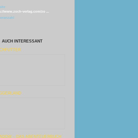
ite
s://www.zoch-verlag.com/zo ...
leranzahl
AUCH INTERESSANT
SCHFUTTER
GGERLAND
ADOW – DAS ABENTEUERBUCH