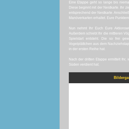
Eine Etappe geht so lange bis nieman
Diese beginnt mit der Nestkarte. Ihr z
entsprechend der Nestkarte. Anschließe
Manöverkarten erhaltet. Eure Punktema
Nun nehmt Ihr Euch Eure Aktionswür
Außerdem schiebt Ihr die mittleren Vö
Spielstart entsteht. Die so frei g
Vogelplättchen aus dem Nachziehstap
in der ersten Reihe hat.
Nach der dritten Etappe ermittelt Ihr
Süden verdient hat.
Bilderga