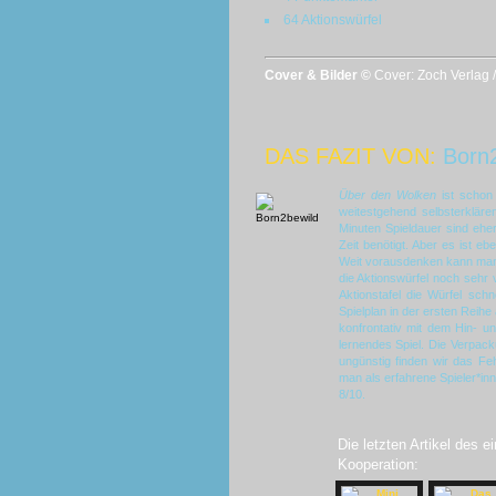
64 Aktionswürfel
Cover & Bilder ©
Cover: Zoch Verlag 
DAS FAZIT VON:
Born
Über den Wolken
ist schon 
weitestgehend selbsterklären
Minuten Spieldauer sind ehe
Zeit benötigt. Aber es ist 
Weit vorausdenken kann man 
die Aktionswürfel noch sehr
Aktionstafel die Würfel sch
Spielplan in der ersten Reihe
konfrontativ mit dem Hin- u
lernendes Spiel. Die Verpacku
ungünstig finden wir das Feh
man als erfahrene Spieler*in
8/10.
Die letzten Artikel des 
Kooperation: