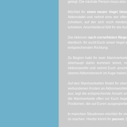
gelegt. Die nächste Person muss also 
Möchtet Ihr
einen neuen Vogel hinz
Aktionstafel und nehmt eine der offen
schieben, auf der sich noch mindest
schieben. Anschließend füllt Ihr die A
Die Aktionen
nach vorne/hinten flieg
identisch. Ihr sucht Euch einen Vogel
entsprechenden Richtung.
Zu Beginn habt Ihr zwei Manöverkarten
überhaupt dahin kommen könnt, m
Aktionswürfel und nehmt Euch anschli
oberen Aktionsbereich im Auge haben,
Auf den Manöverkarten findet Ihr oben
verbundenen Kosten an Aktionswürfeln. 
aus, legt die entsprechende Anzahl an 
die Manöverkarte offen vor Euch lie
Positionen, die auf Euren ausgespielt
In manchen Situationen möchtet Ihr vi
so machen. Hierfür könnt Ihr
passen
. 