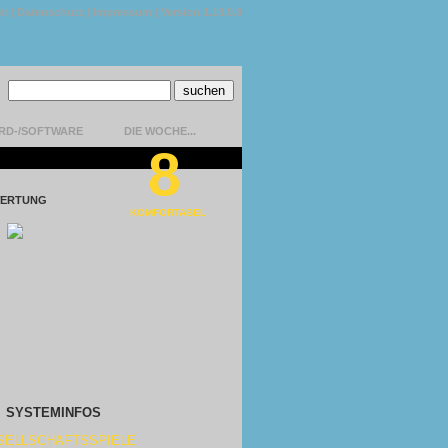
kt
|
Datenschutz
|
Impressum
|
Version 1.13.0.9
RD-/SOFTWARE
DIE WOCHE...
8
ERTUNG
KOMFORTABEL
SYSTEMINFOS
SELLSCHAFTSSPIELE