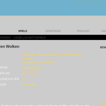
Unser Team
|
FAQ
|
Konta
SPIELE
SONSTIGES
PODCAST
HA
INTENDO
|
GESELLSCHAFTSSPIELE
|
den Wolken
BEW
Tileplacement • Strategiespiel • Aktionsplanung •
Familien ...
Konstantinos Karagiannis
ATOR:
Alexander Jung
ERLAG:
Zoch Verlag
LENES ALTER:
10
UER:
45 Minuten
GE