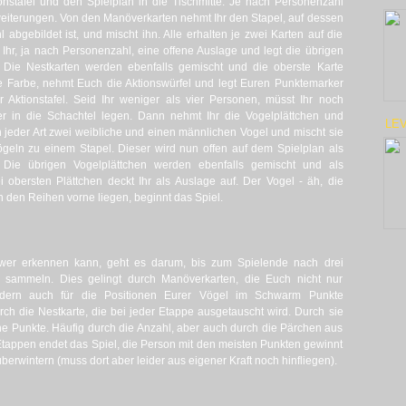
ionstafel und den Spielplan in die Tischmitte. Je nach Personenzahl
rweiterungen. Von den Manöverkarten nehmt Ihr den Stapel, auf dessen
bgebildet ist, und mischt ihn. Alle erhalten je zwei Karten auf die
Ihr, ja nach Personenzahl, eine offene Auslage und legt die übrigen
 Die Nestkarten werden ebenfalls gemischt und die oberste Karte
ne Farbe, nehmt Euch die Aktionswürfel und legt Euren Punktemarker
r Aktionstafel. Seid Ihr weniger als vier Personen, müsst Ihr noch
er in die Schachtel legen. Dann nehmt Ihr die Vogelplättchen und
LEV
on jeder Art zwei weibliche und einen männlichen Vogel und mischt sie
geln zu einem Stapel. Dieser wird nun offen auf dem Spielplan als
. Die übrigen Vogelplättchen werden ebenfalls gemischt und als
i obersten Plättchen deckt Ihr als Auslage auf. Der Vogel - äh, die
n den Reihen vorne liegen, beginnt das Spiel.
wer erkennen kann, geht es darum, bis zum Spielende nach drei
 sammeln. Dies gelingt durch Manöverkarten, die Euch nicht nur
dern auch für die Positionen Eurer Vögel im Schwarm Punkte
rch die Nestkarte, die bei jeder Etappe ausgetauscht wird. Durch sie
he Punkte. Häufig durch die Anzahl, aber auch durch die Pärchen aus
appen endet das Spiel, die Person mit den meisten Punkten gewinnt
erwintern (muss dort aber leider aus eigener Kraft noch hinfliegen).