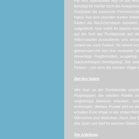
Für den Spielaufbau legt Ihr die Akt
benötigt Ihr hierfür noch die Anlegee
Rückseite die passende Personenzahl a
Hand. Aus den obersten Karten bildet 
Karten als Nachziehstapel daneben.
aufgedeckt. Nun wählt Ihr jeweils ei
auf die Null der Punkteleiste auf de
Aktionswürfel aussortieren und wied
sortiert sie nach Farben. Ihr nehmt v
gemeinsam mit den drei neutralen Vö
dreieckige Flugformation ausgelegt
Nachziehstapel bereitgelegt. Die zwe
Person -, von dem die meisten Vögel i
Ziel des Spiels
Wie man an der Punkteleiste unsch
Flugetappen, die meisten Punkte zu
waghalsige Manöver erlauben, son
einbringen. Weitere Punkte gibt es du
erhalten Eure Vögel in der ersten Rei
Männchen und Weibchen. Nach drei Et
das Spiel und darf im warmen Süden üb
Die Anleitung