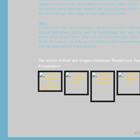
Siegpunkte zu kommen. Die Aufbewahrung in den süßen Boxen ist
den inneren Monk befriedigt. Lediglich die Spielertableaus könnten 
höchstem Niveau, daher gebe ich hier solide 9/10 Punkte.
Josi:
Ich kann mich Alex nur anschließen und auch unserem 9-Jährigen g
ganzen Spieleabend und ist sehr als Familienspiel oder auch f
haben schon einige Partien hinter uns und es kommt ganz sicher 
Tisch. Ich kann nur die Kritik an den Tableaus nicht nachvollziehe
eins der guten Worker-Placements ist.
Die letzten Artikel des eingeschworenen Redaktions-Tea
Kooperation:
©2