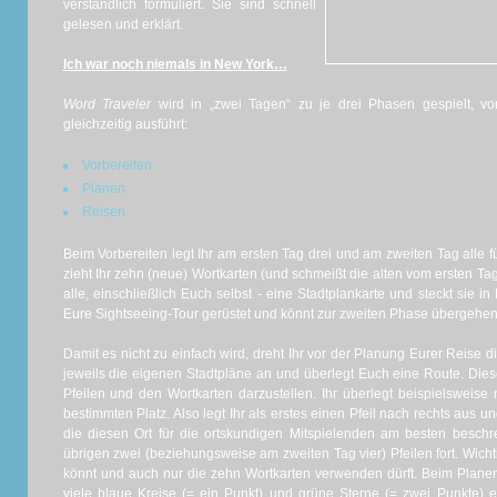
verständlich formuliert. Sie sind schnell
gelesen und erklärt.
Ich war noch niemals in New York…
Word Traveler
wird in „zwei Tagen“ zu je drei Phasen gespielt, von
gleichzeitig ausführt:
Vorbereiten
Planen
Reisen
Beim Vorbereiten legt Ihr am ersten Tag drei und am zweiten Tag alle fü
zieht Ihr zehn (neue) Wortkarten (und schmeißt die alten vom ersten Ta
alle, einschließlich Euch selbst - eine Stadtplankarte und steckt sie i
Eure Sightseeing-Tour gerüstet und könnt zur zweiten Phase übergehen
Damit es nicht zu einfach wird, dreht Ihr vor der Planung Eurer Reise
jeweils die eigenen Stadtpläne an und überlegt Euch eine Route. Dies
Pfeilen und den Wortkarten darzustellen. Ihr überlegt beispielsweise
bestimmten Platz. Also legt Ihr als erstes einen Pfeil nach rechts aus un
die diesen Ort für die ortskundigen Mitspielenden am besten beschre
übrigen zwei (beziehungsweise am zweiten Tag vier) Pfeilen fort. Wichti
könnt und auch nur die zehn Wortkarten verwenden dürft. Beim Planen E
viele blaue Kreise (= ein Punkt) und grüne Sterne (= zwei Punkte) e