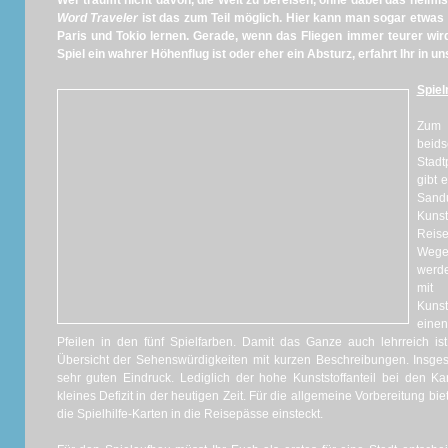
Wer träumt nicht davon, die Welt zu bereisen, ohne dabei das heim
Word Traveler
ist das zum Teil möglich. Hier kann man sogar etwas 
Paris und Tokio lernen. Gerade, wenn das Fliegen immer teurer wird,
Spiel ein wahrer Höhenflug ist oder eher ein Absturz, erfahrt Ihr in
Spiel
Zum 
beid
Stadt
gibt 
Sand
Kunst
Reis
Wege
werde
mit 
Kunst
einen
Pfeilen in den fünf Spielfarben. Damit das Ganze auch lehrreich ist
Übersicht der Sehenswürdigkeiten mit kurzen Beschreibungen. Insge
sehr guten Eindruck. Lediglich der hohe Kunststoffanteil bei den Kar
kleines Defizit in der heutigen Zeit. Für die allgemeine Vorbereitung bie
die Spielhilfe-Karten in die Reisepässe einsteckt.