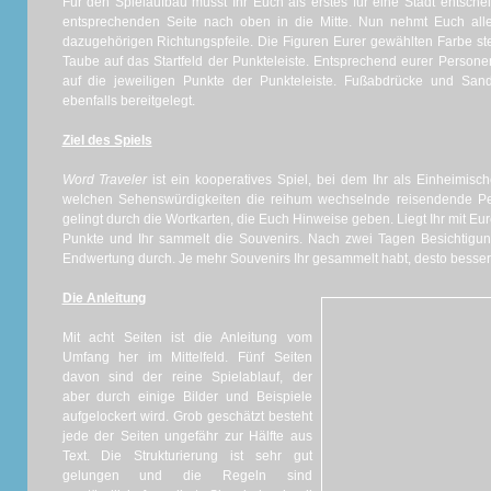
Für den Spielaufbau müsst Ihr Euch als erstes für eine Stadt entsche
entsprechenden Seite nach oben in die Mitte. Nun nehmt Euch all
dazugehörigen Richtungspfeile. Die Figuren Eurer gewählten Farbe stel
Taube auf das Startfeld der Punkteleiste. Entsprechend eurer Persone
auf die jeweiligen Punkte der Punkteleiste. Fußabdrücke und San
ebenfalls bereitgelegt.
Ziel des Spiels
Word Traveler
ist ein kooperatives Spiel, bei dem Ihr als Einheimisc
welchen Sehenswürdigkeiten die reihum wechselnde reisendende 
gelingt durch die Wortkarten, die Euch Hinweise geben. Liegt Ihr mit Eur
Punkte und Ihr sammelt die Souvenirs. Nach zwei Tagen Besichtigung
Endwertung durch. Je mehr Souvenirs Ihr gesammelt habt, desto besser
Die Anleitung
Mit acht Seiten ist die Anleitung vom
Umfang her im Mittelfeld. Fünf Seiten
davon sind der reine Spielablauf, der
aber durch einige Bilder und Beispiele
aufgelockert wird. Grob geschätzt besteht
jede der Seiten ungefähr zur Hälfte aus
Text. Die Strukturierung ist sehr gut
gelungen und die Regeln sind