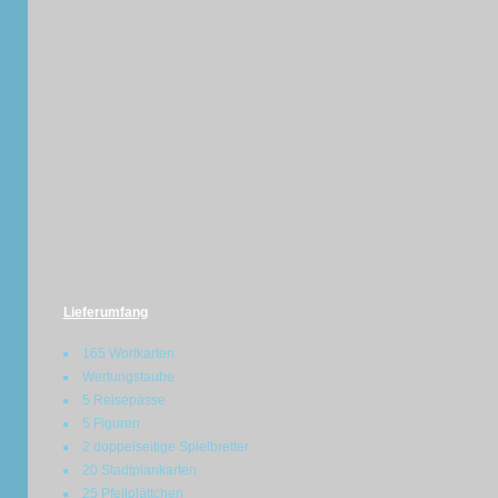
Lieferumfang
165 Wortkarten
Wertungstaube
5 Reisepässe
5 Figuren
2 doppelseitige Spielbretter
20 Stadtplankarten
25 Pfeilplättchen