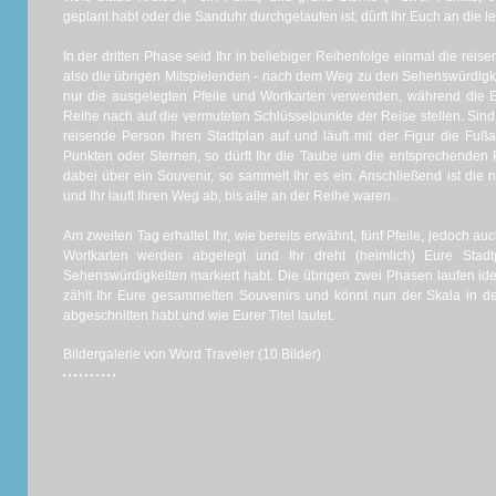
geplant habt oder die Sanduhr durchgelaufen ist, dürft Ihr Euch an die 
In der dritten Phase seid Ihr in beliebiger Reihenfolge einmal die reis
also die übrigen Mitspielenden - nach dem Weg zu den Sehenswürdigkeit
nur die ausgelegten Pfeile und Wortkarten verwenden, während die 
Reihe nach auf die vermuteten Schlüsselpunkte der Reise stellen. Sind 
reisende Person Ihren Stadtplan auf und läuft mit der Figur die Fuß
Punkten oder Sternen, so dürft Ihr die Taube um die entsprechenden 
dabei über ein Souvenir, so sammelt Ihr es ein. Anschließend ist die
und Ihr lauft Ihren Weg ab, bis alle an der Reihe waren.
Am zweiten Tag erhaltet Ihr, wie bereits erwähnt, fünf Pfeile, jedoch a
Wortkarten werden abgelegt und Ihr dreht (heimlich) Eure Stad
Sehenswürdigkeiten markiert habt. Die übrigen zwei Phasen laufen id
zählt Ihr Eure gesammelten Souvenirs und könnt nun der Skala in de
abgeschnitten habt und wie Eurer Titel lautet.
Bildergalerie von Word Traveler (10 Bilder)