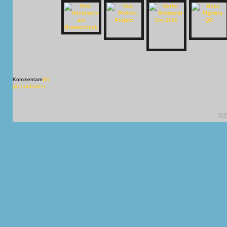
Kommentare
[X]
[X] schließen
©2