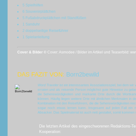
5 Spielhilfen
6 Souvenirplättchen
5 Fußabdruckplättchen mit Standfüßen
1 Sanduhr
2 doppelseitige Reiseführer
1 Spielanleitung
Cover & Bilder ©
Cover: Asmodee / Bilder im Artikel und Teaserbild: w
DAS FAZIT VON:
Born2bewild
Word Traveler
ist ein interessantes Assoziationsspiel, bei dem w
erraten und als reisende Person möglichst gute Hinweise zu geben
die Sehenswürdigkeiten und markante Orte durch die Wortkart
können. Häufig liegen weitere Orte mit ähnlichen Merkmalen in der
Kombination mit den Reiseführern, die die Sehenswürdigkeiten no
sogar noch etwas lernen kann. Insgesamt auf jeden Fall ein n
Absacker. Das Spielmaterial ist auch nett gestaltet, somit kommen w
Die letzten Artikel des eingeschworenen Redaktions-Te
Kooperation: