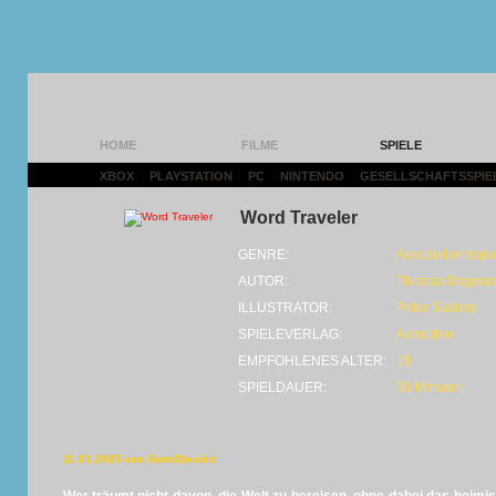
HOME
FILME
SPIELE
XBOX
|
PLAYSTATION
|
PC
|
NINTENDO
|
GESELLSCHAFTSSPIE
Word Traveler
GENRE:
Assoziationsspie
AUTOR:
Thomas Dagena
ILLUSTRATOR:
Peter Slattery
SPIELEVERLAG:
Asmodee
EMPFOHLENES ALTER:
10
SPIELDAUER:
30 Minuten
11.03.2025 von Born2bewild