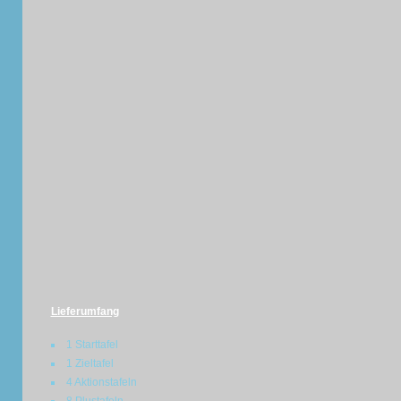
Lieferumfang
1 Starttafel
1 Zieltafel
4 Aktionstafeln