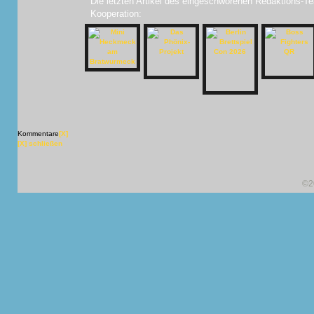
Die letzten Artikel des eingeschworenen Redaktions-Te
Kooperation:
Kommentare
[X]
[X] schließen
©2