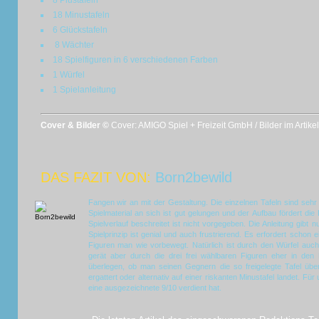
8 Plustafeln
18 Minustafeln
6 Glückstafeln
8 Wächter
18 Spielfiguren in 6 verschiedenen Farben
1 Würfel
1 Spielanleitung
Cover & Bilder ©
Cover: AMIGO Spiel + Freizeit GmbH / Bilder im Artik
DAS FAZIT VON:
Born2bewild
Fangen wir an mit der Gestaltung. Die einzelnen Tafeln sind sehr l
Spielmaterial an sich ist gut gelungen und der Aufbau fördert di
Spielverlauf beschreitet ist nicht vorgegeben. Die Anleitung gibt
Spielprinzip ist genial und auch frustrierend. Es erfordert schon
Figuren man wie vorbewegt. Natürlich ist durch den Würfel auch
gerät aber durch die drei frei wählbaren Figuren eher in de
überlegen, ob man seinen Gegnern die so freigelegte Tafel überl
ergattert oder alternativ auf einer riskanten Minustafel landet. Für
eine ausgezeichnete 9/10 verdient hat.