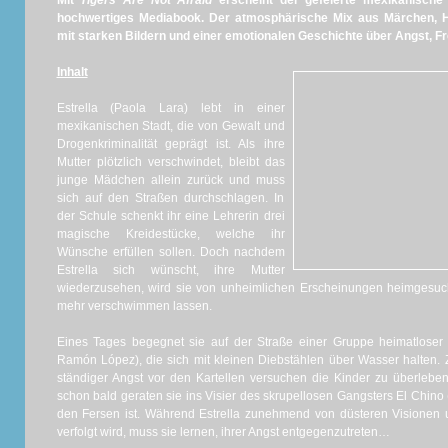
Mit
Tigers Are Not Afraid
erscheint der gefeierte mexikanische 
hochwertiges Mediabook. Der atmosphärische Mix aus Märchen, H
mit starken Bildern und einer emotionalen Geschichte über Angst, 
Inhalt
Estrella (Paola Lara) lebt in einer
mexikanischen Stadt, die von Gewalt und
Drogenkriminalität geprägt ist. Als ihre
Mutter plötzlich verschwindet, bleibt das
junge Mädchen allein zurück und muss
sich auf den Straßen durchschlagen. In
der Schule schenkt ihr eine Lehrerin drei
magische Kreidestücke, welche ihr
Wünsche erfüllen sollen. Doch nachdem
Estrella sich wünscht, ihre Mutter
wiederzusehen, wird sie von unheimlichen Erscheinungen heimgesuch
mehr verschwimmen lassen.
Eines Tages begegnet sie auf der Straße einer Gruppe heimatloser 
Ramón López), die sich mit kleinen Diebstählen über Wasser halten
ständiger Angst vor den Kartellen versuchen die Kinder zu überlebe
schon bald geraten sie ins Visier des skrupellosen Gangsters El Chino 
den Fersen ist. Während Estrella zunehmend von düsteren Visionen 
verfolgt wird, muss sie lernen, ihrer Angst entgegenzutreten…