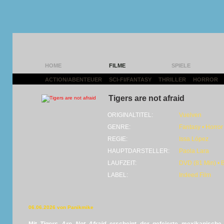
HOME
FILME
SPIELE
ACTION/ABENTEUER
|
SCI-FI/FANTASY
|
THRILLER
|
HORROR
|
Tigers are not afraid
ORIGINALTITEL:
Vuelven
GENRE:
Fantasy • Horror
REGIE:
Issa López
HAUPTDARSTELLER:
Paola Lara
LAUFZEIT:
DVD (81 Min) • 
LABEL:
Indeed Film
06.06.2026 von Panikmike