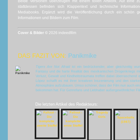
Beide Versionen überzeugen mit einem tollen Artwork. Auf eine zus
stattdessen befinden sich Klappentext und technische Informatio
Mediabooks. Ergänzt wird die Veröffentlichung durch ein schön ges
Informationen und Bildern zum Film.
Cover & Bilder ©
2026 indeedfilm
DAS FAZIT VON:
Panikmike
Tigers Are Not Afraid
ist ein bedrückender, aber gleichzeitig wun
Fantasy und die harte Realität des mexikanischen Drogenkriegs m
Verlust, Gewalt und Kindheitstraumata treffen dabei überraschend e
López schafft es mit ihrer kreativen Inszenierung und den stark
Atmosphäre aufzubauen. Umso schöner, dass der Film nun auch ein 
bekommen hat. Für Genrefans und Liebhaber außergewöhnlicher Film
Die letzten Artikel des Redakteurs: