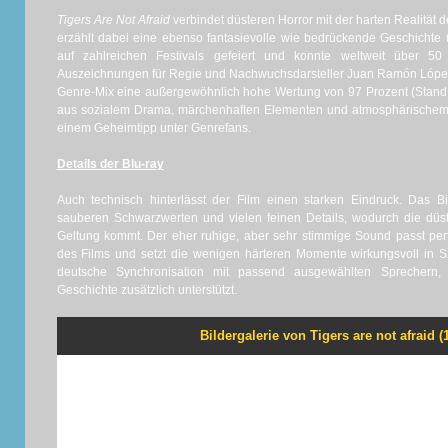
Tigers Are Not Afraid
verbindet düsteren Horror mit der harten Realität
erzählt dabei eine ebenso fantasievolle wie bedrückende Geschichte 
auf zahlreichen Festivals gefeiert und konnte weltweit über 5
Auszeichnungen für Regie und Nachwuchsdarsteller Juan Ramón López.
Genre-Mix eine außergewöhnlich hohe Wertung von 97 Prozent (Stand:
aus sozialem Drama, märchenhaften Elementen und atmosphärischem 
einem Geheimtipp unter Genrefans.
Details der Blu-ray
Auch technisch hinterlässt der Film einen starken Eindruck. Das Bi
sauberen Schwarzwerten und vielen feinen Details, wodurch die düs
Geltung kommt. Der eher ruhige, aber sehr stimmige Sound passt pe
des Films und setzt die wenigen härteren Momente wirkungsvoll in
deutsche Synchronisation mit passend ausgewählten Sprechern,
Geschichte zusätzlich unterstützt.
Bildergalerie von Tigers are not afraid (