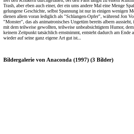
Bei den Kritikern durchgefallen, bei den Fans längst zu einem Kultfi
Trash, aber eben auch einer, der ein ums andere Mal eine Menge Spa
gelungene Geschichte, selbst Spannung ist nur in einigen wenigen M
dienen allem voran lediglich als "Schlangen-Opfer", während Jon Voi
"Monster", das als animatronisches Ungetüm bereits albern aussieht
mit dem teilweise gewollten, teilweise unbeabsichtigtem Humor, de
keinem Zeitpunkt tatsächlich ernstnimmt, entsteht dadurch am Ende al
wieder auf seine ganz eigene Art gut ist...
Bildergalerie von Anaconda (1997) (3 Bilder)