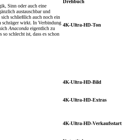
Drehbuch
ik, Sinn oder auch eine
Hans Bauer • Jim Cash • Jack Epps
gänzlich austauschbar und
Jr.
sich schließlich auch noch ein
 schräger wirkt. In Verbindung
4K-Ultra-HD-Ton
 sich
Anaconda
eigentlich zu
Deutsch DTS-HD 5.1 • Englisch
so schlecht ist, dass es schon
DTS-HD 5.1 • Englisch Dolby
TrueHD 7.1 • Englisch Dolby Atmos
• Französisch DTS-HD 5.1 •
Kanadisches Französisch Dolby
Digital 2.0 • Italienisch DTS-HD 5.1
• Spanisch DTS-HD 5.1 •
Thailändisch Dolby Digital 5.1
4K-Ultra-HD-Bild
2.39:1
4K-Ultra-HD-Extras
Audiokommentar • Featurette •
Entfallene Szenen
4K-Ultra-HD-Verkaufsstart
11.12.2025