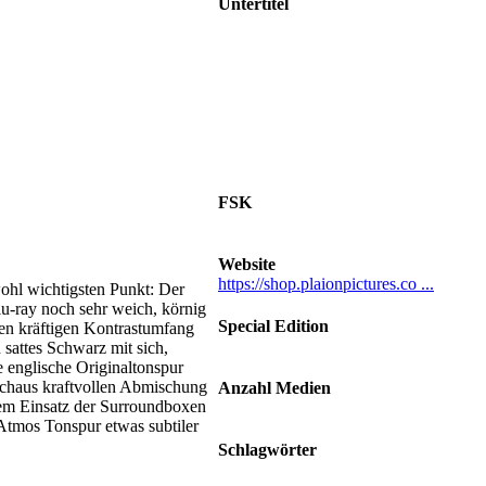
Untertitel
Arabisch, Chinesisch, Dänisch,
Deutsch, Englisch für
Hörgeschädigte, Finnisch,
Französisch, Italienisch, Koreanisch,
Lettisch, Litauisch, Niederländisch,
Norwegisch, Portugiesisch,
Schwedisch, Spanisch, Thailändisch,
Türkisch
FSK
Ab 16 Jahren
Website
https://shop.plaionpictures.co ...
ohl wichtigsten Punkt: Der
u-ray noch sehr weich, körnig
Special Edition
n kräftigen Kontrastumfang
Limited Steelbook
 sattes Schwarz mit sich,
 englische Originaltonspur
rchaus kraftvollen Abmischung
Anzahl Medien
dem Einsatz der Surroundboxen
1 Disc
Atmos Tonspur etwas subtiler
Schlagwörter
Schlange • Jagd • Amazonas