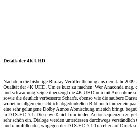
Details der 4K UHD
Nachdem die bisherige Blu-ray Veröffentlichung aus dem Jahr 2009 a
Qualität der 4K UHD. Um es kurz zu machen: Wer Anaconda mag, der 
und schwammig zeigte überzeugt die 4K UHD nun mit Ausnahme sehr
sowie die deutlich verbesserte Schärfe, ebenso wie die saubere Darst
wobei im allgemein sichtlich abgedunkelten Bild noch immer ein paar
eine sehr gelungene Dolby Atmos Abmischung mit sich bringt, begnüg
in DTS-HD 5.1. Diese weiß nicht nur in den Actionsequenzen zu ge
sehr schön ein. Dialoge werden unterdessen durchwegs verständlich 
und raumfüllender, wogegen der DTS-HD 5.1 Ton eher auf Druck set