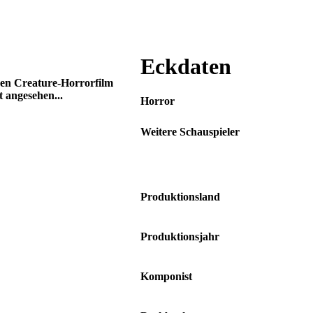
Eckdaten
igen Creature-Horrorfilm
 angesehen...
Horror
Weitere Schauspieler
Owen Wilson • Ice Cube • Eric
Stoltz • Jonathan Hyde • Kari
Wuhrer • Danny Trejo
Produktionsland
USA • Brasilien
Produktionsjahr
1997
Komponist
Randy Edelman • Ice Cube