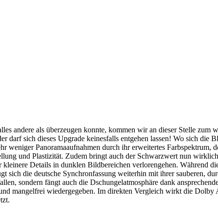
lles andere als überzeugen konnte, kommen wir an dieser Stelle zum w
darf sich dieses Upgrade keinesfalls entgehen lassen! Wo sich die Bl
 weniger Panoramaaufnahmen durch ihr erweitertes Farbspektrum, de
ellung und Plastizität. Zudem bringt auch der Schwarzwert nun wirklich
 kleinere Details in dunklen Bildbereichen verlorengehen. Während die
t sich die deutsche Synchronfassung weiterhin mit ihrer sauberen, du
fallen, sondern fängt auch die Dschungelatmosphäre dank ansprechen
und mangelfrei wiedergegeben. Im direkten Vergleich wirkt die Dolby 
zt.