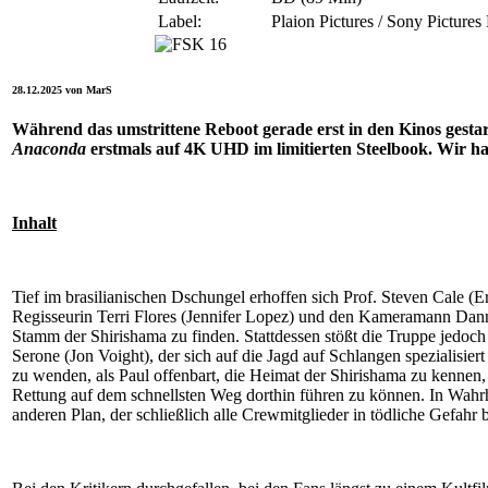
Label:
Plaion Pictures / Sony Pictures
28.12.2025 von MarS
Während das umstrittene Reboot gerade erst in den Kinos gestar
Anaconda
erstmals auf 4K UHD im limitierten Steelbook. Wir ha
Inhalt
Tief im brasilianischen Dschungel erhoffen sich Prof. Steven Cale (E
Regisseurin Terri Flores (Jennifer Lopez) und den Kameramann Dann
Stamm der Shirishama zu finden. Stattdessen stößt die Truppe jedoch
Serone (Jon Voight), der sich auf die Jagd auf Schlangen spezialisiert
zu wenden, als Paul offenbart, die Heimat der Shirishama zu kennen
Rettung auf dem schnellsten Weg dorthin führen zu können. In Wahrhe
anderen Plan, der schließlich alle Crewmitglieder in tödliche Gefahr br