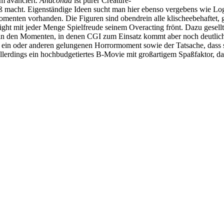
lm avanciert.
Anaconda
ist purer Creature-
ß macht. Eigenständige Ideen sucht man hier ebenso vergebens wie Log
omenten vorhanden. Die Figuren sind obendrein alle klischeebehaftet, 
ght mit jeder Menge Spielfreude seinem Overacting frönt. Dazu gesellt 
, in den Momenten, in denen CGI zum Einsatz kommt aber noch deutlich
m ein oder anderen gelungenen Horrormoment sowie der Tatsache, dass
lerdings ein hochbudgetiertes B-Movie mit großartigem Spaßfaktor, das 