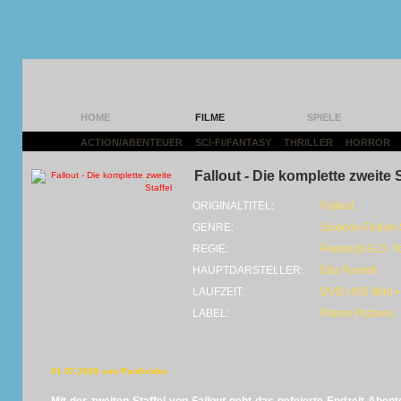
HOME
FILME
SPIELE
ACTION/ABENTEUER
|
SCI-FI/FANTASY
|
THRILLER
|
HORROR
|
Fallout - Die komplette zweite S
ORIGINALTITEL:
Fallout
GENRE:
Science-Fiction-
REGIE:
Frederick E.O. T
HAUPTDARSTELLER:
Ella Purnell
LAUFZEIT:
DVD (405 Min) •
LABEL:
Plaion Pictures
01.07.2026 von Panikmike