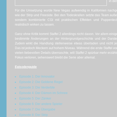
in de
Für die Umsetzung wurde New Vegas aufwendig in Kalifornien nachge
wie der Strip und Freeside. Bei den Todeskrallen setzte das Team auße
sondern kombinierte CGI mit praktischen Effekten und Puppentec
realistisch wirken zu lassen.
Ganz ohne Kritik kommt Staffel 2 allerdings nicht davon. Vor allem eini
bestimmte Änderungen an der Hintergrundgeschichte und der Darstell
Zudem wirkt die Handlung stellenweise etwas überladen und nicht je
Das ist jedoch Meckern auf hohem Niveau. Während die erste Staffel vor
vielen liebevollen Details überraschte, will Staffel 2 spürbar mehr erzä
Fokus verloren, sehenswert bleibt die Serie aber allemal.
Episodenguide
Episode 1: Der Innovator
Episode 2: Die Goldene Regel
Episode 3: Die Verderbte
Episode 4: Der Dämon im Schnee
Episode 5: Der Zänker
Episode 6: Der andere Spieler
Episode 7: Die Übergabe
Episode 8: Der Strip