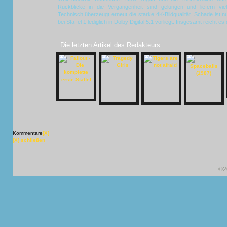
Rückblicke in die Vergangenheit sind gelungen und liefern vie
Technisch überzeugt erneut die starke 4K-Bildqualität. Schade ist 
bei Staffel 1 lediglich in Dolby Digital 5.1 vorliegt. Insgesamt reicht 
Die letzten Artikel des Redakteurs:
Kommentare
[X]
[X] schließen
©2