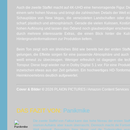
Auch die zweite Staffel macht auf 4K-UHD eine hervorragende Figur. Die
einem sehr hohen Niveau und bringt die zahlreichen Details der Welt ei
Schauplätze von New Vegas, die verwüsteten Landschaften oder die 
scharf, plastisch und atmosphärisch. Gerade die vielen Kulissen, Kostü
hohen Auflösung und lassen das Ödland noch glaubwürdiger erscheinen
durch mehrere interessante Extras, die einen Blick hinter die Kul
Hintergrundinformationen zur Produktion liefern.
Beim Ton zeigt sich ein ähnliches Bild wie bereits bei der ersten Staff
gelungen, die Effekte sorgen für eine passende Atmosphäre und auc
weiß erneut zu überzeugen. Weniger erfreulich ist dagegen die tec
Tonspur. Diese liegt wieder nur in Dolby Digital 5.1 vor. Für eine Prod
inzwischen etwas aus der Zeit gefallen. Ein hochwertiges HD-Tonform
Heimkinoerlebnis deutlich aufgewertet.
Cover & Bilder ©
2026 PLAION PICTURES / Amazon Content Services
DAS FAZIT VON:
Panikmike
Die zweite Staffel von
Fallout
kann das hohe Niveau der ersten Staff
starken Auftakts aber kaum überrascht. Dennoch macht die Fortse
Welt sinnvoll. Besonders New Vegas und die Todeskrallen wur