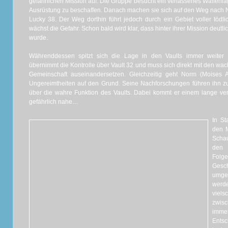
gefährlichen Mission auf. Die Gruppe besucht ein verlassenes Waffenl
Ausrüstung zu beschaffen. Danach machen sie sich auf den Weg nach Ne
Lucky 38. Der Weg dorthin führt jedoch durch ein Gebiet voller tödlic
wächst die Gefahr. Schon bald wird klar, dass hinter ihrer Mission deutli
wurde.
Währenddessen spitzt sich die Lage in den Vaults immer weiter
übernimmt die Kontrolle über Vault 32 und muss sich direkt mit den 
Gemeinschaft auseinandersetzen. Gleichzeitig geht Norm (Moises A
Ungereimtheiten auf den Grund. Seine Nachforschungen führen ihn z
über die wahre Funktion des Vaults. Dabei kommt er einem lange ve
gefährlich nahe…
In St
den M
Scha
den 
Folg
Gesc
umges
wer
viels
zwis
imme
Entsc