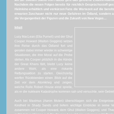
Mit der zweiten Staffel von
Fallout
geht das gefeierte Endzeit-Abente
Nachdem die neuen Folgen bereits für reichlich Gesprächsstoff ges
Heimkino erhältlich und verkürzen Fans die Wartezeit auf die bereits
erwarten Zuschauer nicht nur neue Gefahren im Ödland, sondern 
die Vergangenheit der Figuren und die Zukunft von New Vegas…
Inhalt
Lucy MacLean (Ella Purnell) und der Ghul
Cooper Howard (Walton Goggins) setzen
ihre Reise durch das Ödland fort und
geraten dabei immer wieder in schwierige
Situationen, die ihre Moral auf die Probe
stellen. Als Cooper plötzlich in die Hände
der Great Khans fällt, bleibt Lucy keine
andere Wahl, als eine riskante
Rettungsaktion zu starten. Gleichzeitig
werfen Rückblenden einen Blick auf die
Zeit vor dem Atomkrieg und zeigen,
welche Rolle Robert House einst spielte,
als er die nukleare Katastrophe kommen sah und versuchte, sein Gebi
Auch bei Maximus (Aaron Moten) überschlagen sich die Ereigniss
Kindheit in Shady Sands und liefern wichtige Einblicke in seine Ver
zusammen mit Cooper Howard, dem Ghul (Walton Goggins), und Thad