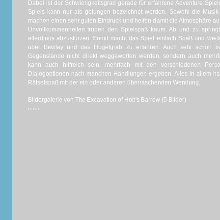
Dabei ist der Schwierigkeitsgrad gerade für erfahrene Adventure-Spiel
Spiels kann nur als gelungen bezeichnet werden. Sowohl die Musik 
machen einen sehr guten Eindruck und helfen damit die Atmosphäre aufr
Unvollkommenheiten trüben den Spielspaß kaum. Ab und zu springt
allerdings abzustürzen. Somit macht das Spiel einfach Spaß und we
über Bewlay und das Hügelgrab zu erfahren. Auch sehr schön i
Gegenstände nicht direkt weggeworfen werden, sondern auch mehr
kann auch hilfreich sein, mehrfach mit den verschiedenen Per
Dialogoptionen nach manchen Handlungen ergeben. Alles in allem ha
Rätselspaß mit der ein oder anderen überraschenden Wendung.
Bildergalerie von The Excavation of Hob's Barrow (5 Bilder)