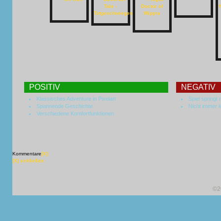
POSITIV
NEGATIV
Klassisches Adventure in Pixelart
Spiel spring
Spannende Geschichte
Nicht immer k
Verschiedene Komfortfunktionen
Kommentare
[X]
[X] schließen
©2