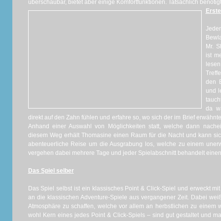
überschaubar, bietet aber einige Komfortfunktionen. Tatsächlich benötig
Erste
Jeden
Bewla
Mr. S
ist m
lesen
Treff
den B
und l
tauch
da w
direkt auf den Zahn fühlen und erfahre so, wo sich der im Brief erwähnt
Anhand einer Auswahl von Möglichkeiten statt, welche dann nachei
diesem Weg erhält Thomasine einen Raum für die Nacht und kann sic
abenteuerliche Reise um die Ausgrabung los, welche zu einem unerw
vergehen dabei mehrere Tage und jeder Spielabschnitt behandelt einen
Das Spiel selber
Das Spiel selbst ist ein klassisches Point & Click-Spiel und erweckt mi
an die klassischen Adventure-Spiele aus vergangener Zeit. Dabei wei
Atmosphäre zu schaffen, welche vor allem an herbstlichen zu einem w
wohl Kern eines jedes Point & Click-Spiels – sind gut gestaltet und 