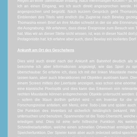
Regen an einer Steinmauer entlang. Nach mehrmaligen Klicken – ja, es 
ich an einen Eingang, wo ich auch direkt angesprochen werde. 
angesprochen und begrüßt. Nach kurzem Gespräch geht Thomasi
Einblenden des Titels wird endlich die Zugreise nach Bewlay gezeigt
Thomasina einen Brief an ihre Mutter schreibt in der sie alle Erinneru
die Ausgrabung. Wir erfahren, dass diese Ereignisse zum Besuch von T
hat. Was wir an dieser Stelle nicht wissen, ist, was in dieser Nacht dor
Protagonistin hat. Ich erfahre aber auch, dass Bewlay ein isoliertes Dorf
Ankunft am Ort des Geschehens
Dies wird auch direkt nach der Ankunft am Bahnhof deutlich als s
bekomme ich aber Informationen angezeigt, wie das Spiel zu spie
überschaubar. So erfahre ich, dass ich mit der linken Maustaste mei
lassen kann, aber auch Interaktionen mit Objekten auslösen kann. Dies
einem Screen mittels der Leertaste anzeigen, was schon eine enorme 
eine klassische Pixeloptik und dies kann das Erkennen von relevant
rechten Maustaste können entsprechende Objekte untersucht werden. 
– sofern die Maus dorthin geführt wird – ein Inventar für die v
Forschungsreise anfallen, ein Menü, eine Todo-Liste und später auch e
Die Funktion des Inventars ist sicherlich hinlänglich bekannt. 
untersuchen und benutzen. Spannender ist die Todo-Übersicht, welche d
erledigen sind. Dies ist eine sehr hilfreiche Funktion. Als weiter
Schnellreisefunktion, welche einen schnellen Ortwechsel ermöglicht.
Speicherfunktion. Der Spieler kann aber auch jederzeit selbst speicher