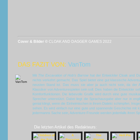
Cover & Bilder ©
CLOAK AND DAGGER GAMES 2022
DAS FAZIT VON:
VanTom
Mit
The Excavation of Hob's Barrow
hat der Entwickler Cloak and Dag
nichts verkehrt gemacht. Das Spiel bietet eine gut klassische Adventu
neusten Stand ist. Das muss sie aber ja auch nicht sein, da der
Klassiker von Adventurespielen sein soll. Dies haben die Entwickler 
Komfortfunktionen. Die liebevolle Grafik wird durch eine gute musika
Sprecher unterstützt. Dabei liegt die Sprachausgabe aber nur in eng
genial klingt, wenn die Einheimischen in ihrem Dialekt schimpfen. Ins
sehen. Es wird einfach nur eine gute und spannende Geschichte mit kl
jedermanns Sache sein, Adventure-Freunde werden jedenfalls ihren Sp
Die letzten Artikel des Redakteurs: