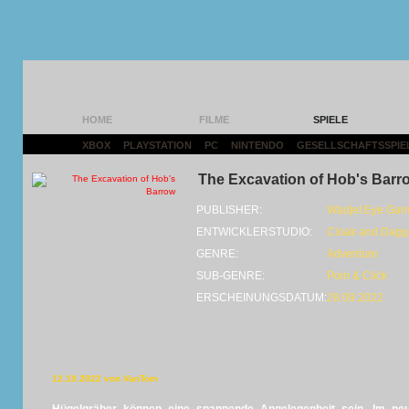
HOME
FILME
SPIELE
XBOX
|
PLAYSTATION
|
PC
|
NINTENDO
|
GESELLSCHAFTSSPIE
The Excavation of Hob's Barr
PUBLISHER:
Wadjet Eye Ga
ENTWICKLERSTUDIO:
Cloak and Dagg
GENRE:
Adventure
SUB-GENRE:
Poin & Click
ERSCHEINUNGSDATUM:
28.09.2022
12.10.2022 von VanTom