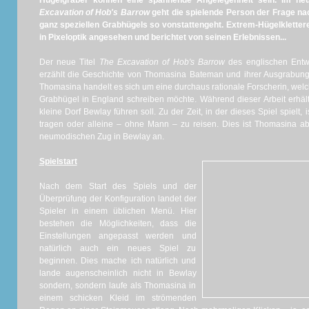
Hügelgräber können eine spannende Angelegenheit sein. Im ne
Excavation of Hob's Barrow
geht die spielende Person der Frage na
ganz speziellen Grabhügels so vonstattengeht. Extrem-Hügelkletter
in Pixeloptik angesehen und berichtet von seinen Erlebnissen...
Der neue Titel
The Excavation of Hob's Barrow
des englischen Entw
erzählt die Geschichte von Thomasina Bateman und ihrer Ausgrabung
Thomasina handelt es sich um eine durchaus rationale Forscherin, wel
Grabhügel in England schreiben möchte. Während dieser Arbeit erhält 
kleine Dorf Bewlay führen soll. Zu der Zeit, in der dieses Spiel spielt,
tragen oder alleine – ohne Mann – zu reisen. Dies ist Thomasina a
neumodischen Zug in Bewlay an.
Spielstart
Nach dem Start des Spiels und der
Überprüfung der Konfiguration landet der
Spieler in einem üblichen Menü. Hier
bestehen die Möglichkeiten, dass die
Einstellungen angepasst werden und
natürlich auch ein neues Spiel zu
beginnen. Dies mache ich natürlich und
lande augenscheinlich nicht in Bewlay
sondern, sondern laufe als Thomasina in
einem schicken Kleid im strömenden