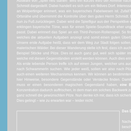
Auswahl von „Spiel neu starten“ wird ein kurzes Intro der Anreise na
Schmidt dargestellt. Dabei handelt es sich um ein fiktives Dorf. Interes
an Wolpertinger erinnert, was ein bayerisches Fabelwesen ist. Zufall?
Ortsnähe und übernimmt die Kontrolle über den guten Herrn Schmidt. D
nun zu Fuß zurücklegen. Dabei wird die Spielfigur aus der Perspektive e
erklingen bayerische Töne, was für einen Spiele-Soundtrack eher ung
passt. Dabei erinnert das Spiel an ein Third-Person-Rollenspiel. So fi
welches die aktuellen Aufgaben anzeigt und somit einen guten Überb
Unsere erste Aufgabe heißt, dass wir dem Weg zur Stadt folgen solle
malerischen Wälder. Bei dieser Wanderung stelle ich fest, dass ich au
Beispiel Stöcke und Pilze. Dies ist auch ganz gut, weil sich später i
welche mit diesen Gegenständen erstellt werden können. Auch dies erin
Als erste lebende Person treffe ich auf einen Jungen, welcher uns auc
nach Schwammerln suchen. Wie jeder weiß, sollen wir also nach Pilz
auch einen weiteren Mechanismus kennen. Wir können an bestimmten
hier Hinweise, besondere Gegenstände oder Verstecke finden. Damit
muss er einen besonderen magischen Gegenstand haben,
eine B
Konzentration dadurch auffrischen, in dem man ein solches Backwerk zu
ganz schnell die gewünschten Pilze. Nun denke ich mir, dass ich sicherl
Dies gelingt – wie zu erwarten war – leider nicht.
Das 
Nach
besch