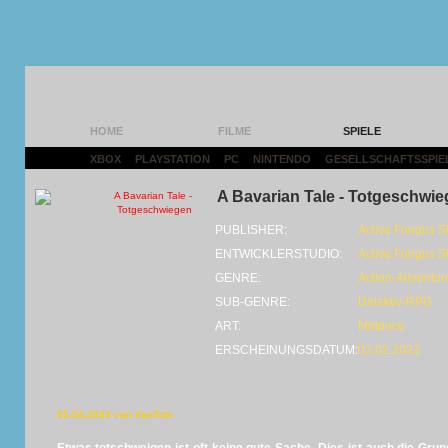
HOME
FILME
SPIELE
XBOX
|
PLAYSTATION
|
PC
|
NINTENDO
|
GESELLSCHAFTSSPIE
A Bavarian Tale - Totgeschwi
PUBLISHER:
Active Fungus S
ENTWICKLERSTUDIO:
Active Fungus S
GENRE:
Action-Adventur
SUB-GENRE:
Detektiv-RPG
ART:
Midprice
ERSCHEINUNGSDATUM:
02.02.2023
05.04.2023 von VanTom