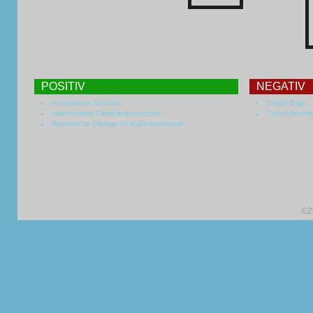
POSITIV
NEGATIV
Innovatives Szenario
Einige Bugs
Interessante Detektivgeschichte
Controllerunt
Bayerische Dialoge für Außenstehende
©2