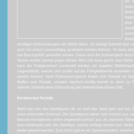
ich 
mus
Befi
Natü
dass
Auss
rumsc
bleib
wichtigen Entscheidungen die Würfel fallen. So verfügt Schmidt über 
auch bei einem Levelaufstieg gesteigert werden können. So kann ei
das Bauchgefühl gewürfelt werden. Dabei wird die Schwierigkeit durch 
Spieler würfelt viermal gegen diesen Wert und muss gleich oder höher 
kann der Fertigkeitswert verwendet werden um negative Würfelergeb
Gegenstände, welche sich positiv auf die Fähigkeitswerte auswirken 
werden können. Auch Rollenspiel-typisch finden sich Kämpfe im Spi
Waffen zum Einsatz, sondern bayrisch-zünftig kommt es dann zu F
Valentin Schmidt seine Erforschung der Geheimnisse dieses Orts.
Ein bisschen Technik
Sieht man von den Spielfiguren ab, so sieht das Spiel ganz gut aus
einen liebevollen Eindruck. Die Spielfiguren sehen sehr hölzern aus, 
Manche Animationen sehen ungewollt komisch aus. An manchen Stellen 
denn weitergeht oder die Spielfigur, welche verfolgt werden soll, bleib
weiter gespielt werden. Zum Glück gibt es ein Speichersystem, welches