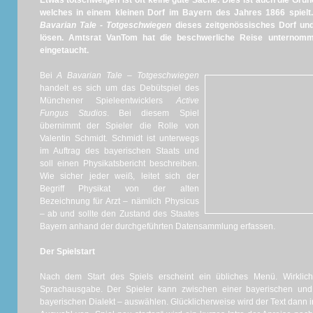
Etwas totschweigen ist oft keine gute Sache. Dies ist auch die Gr
welches in einem kleinen Dorf im Bayern des Jahres 1866 spielt.
Bavarian Tale - Totgeschwiegen
dieses zeitgenössisches Dorf un
lösen. Amtsrat VanTom hat die beschwerliche Reise unternomm
eingetaucht.
Bei
A Bavarian Tale – Totgeschwiegen
handelt es sich um das Debütspiel des
Münchener Spieleentwicklers
Active
Fungus Studios
. Bei diesem Spiel
übernimmt der Spieler die Rolle von
Valentin Schmidt. Schmidt ist unterwegs
im Auftrag des bayerischen Staats und
soll einen Physikatsbericht beschreiben.
Wie sicher jeder weiß, leitet sich der
Begriff Physikat von der alten
Bezeichnung für Arzt – nämlich Physicus
– ab und sollte den Zustand des Staates
Bayern anhand der durchgeführten Datensammlung erfassen.
Der Spielstart
Nach dem Start des Spiels erscheint ein übliches Menü. Wirklic
Sprachausgabe. Der Spieler kann zwischen einer bayerischen un
bayerischen Dialekt – auswählen. Glücklicherweise wird der Text dann 