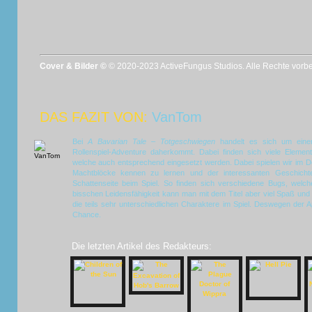
Cover & Bilder ©
© 2020-2023 ActiveFungus Studios. Alle Rechte vorbe
DAS FAZIT VON:
VanTom
Bei
A Bavarian Tale – Totgeschwiegen
handelt es sich um einen
Rollenspiel-Adventure daherkommt. Dabei finden sich viele Element
welche auch entsprechend eingesetzt werden. Dabei spielen wir im Do
Machtblöcke kennen zu lernen und der interessanten Geschicht
Schattenseite beim Spiel. So finden sich verschiedene Bugs, welch
bisschen Leidensfähigkeit kann man mit dem Titel aber viel Spaß und
die teils sehr unterschiedlichen Charaktere im Spiel. Deswegen der A
Chance.
Die letzten Artikel des Redakteurs: