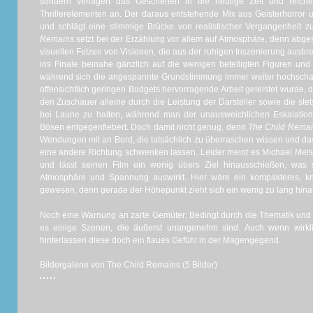
sondern verlagert das Geschehen in die heutige Zeit und reiche
Thrillerelementen an. Der daraus entstehende Mix aus Geisterhorror un
und schlägt eine stimmige Brücke von realistischer Vergangenheit z
Remains
setzt bei der Erzählung vor allem auf Atmosphäre, denn ab
visuellen Fetzen von Visionen, die aus der ruhigen Inszenierung ausbr
ins Finale beinahe gänzlich auf die wenigen beteiligten Figuren und
während sich die angespannte Grundstimmung immer weiter hochschauke
offensichtlich geringen Budgets hervorragende Arbeit geleistet wurde, d
den Zuschauer alleine durch die Leistung der Darsteller sowie die ste
bei Laune zu halten, während man der unausweichlichen Eskalation 
Bösen entgegenfiebert. Doch damit nicht genug, denn
The Child Rema
Wendungen mit an Bord, die tatsächlich zu überraschen wissen und d
eine andere Richtung schwenken lassen. Leider meint es Michael Melski
und lässt seinen Film ein wenig übers Ziel hinausschießen, was
Atmosphäre und Spannung auswirkt. Hier wäre ein kompakteres, k
gewesen, denn gerade der Höhepunkt zieht sich ein wenig zu lang hina
Noch eine Warnung an zarte Gemüter: Bedingt durch die Thematik und 
es einige Szenen, die äußerst unangenehm sind. Auch wenn wirkli
hinterlassen diese doch ein flaues Gefühl in der Magengegend.
Bildergalerie von The Child Remains (5 Bilder)