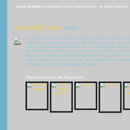
Cover & Bilder ©
Lighthouse Home Entertainment - All rights reserved.
DAS FAZIT VON:
MarS
The Child Remains
ist ein Mystery-Horrorthriller, dessen Geschichte si
Gegensatz zu den grausamen Taten, die dem Film zugrunde liegen, se
Ausnahme weniger Momente komplett auf seine Darsteller und die ersc
gut funktioniert. Letztendlich ist
The Child Remains
ein kleiner, stimmung
geschickt mit Horrorelementen und einigen netten Twists anreichert und
vielen negativen, teilweise vernichtenden Bewertungen im Netz sollte ma
schenken und sich lieber sein eigenes Bild machen.
Die letzten Artikel des Redakteurs: