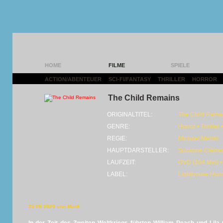
HOME
FILME
SPIELE
ACTION/ABENTEUER
|
SCI-FI/FANTASY
|
THRILLER
|
HORROR
|
The Child Remains
ORIGINALTITEL:
The Child Rema
GENRE:
Horror • Thriller 
REGIE:
Michael Melski
HAUPTDARSTELLER:
Suzanne Clémen
LAUFZEIT:
DVD (104 Min) •
LABEL:
Lighthouse Hom
25.09.2020 von MarS