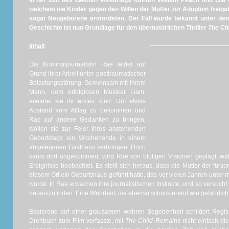
In der Zeit des Zweiten Weltkriegs führten William Peach und Lila
welchem sie Kinder gegen den Willen der Mutter zur Adoption freiga
sogar Neugeborene ermordeten. Der Fall wurde bekannt unter 
Geschichte ist nun Grundlage für den übernatürlichen Thriller
The Ch
Inhalt
Die Kriminaljournalistin Rae leidet auf
Grund ihrer Arbeit unter posttraumatischer
Belastungsstörung. Gemeinsam mit ihrem
Mann, dem erfolglosen Musiker Liam,
erwartet sie ihr erstes Kind. Um etwas
Abstand vom Alltag zu bekommen und
Rae auf andere Gedanken zu bringen,
wollen sie zur Feier ihres anstehenden
Geburtstags ein Wochenende in einem
abgelegenen Gasthaus verbringen. Doch
kaum dort angekommen, wird Rae von blutigen Visionen geplagt, w
Ereignisse beobachtet. Es stellt sich heraus, dass die Mutter der fürso
diesem Ort ein Geburtshaus geführt hatte, das vor vielen Jahren unte
wurde. In Rae erwachen ihre journalistischen Instinkte, und so versucht
herauszufinden. Eine Wahrheit, die ebenso schockierend wie gefährlich i
Basierend auf einer grausamen wahren Begebenheit schildert Regis
Drehbuch zum Film verfasste, mit
The Child Remains
nicht einfach die