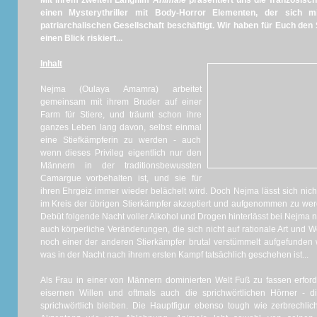
Mit ihrem zweiten Langfilm
Animale
präsentiert uns die französi
einen Mysterythriller mit Body-Horror Elementen, der sich m
patriarchalischen Gesellschaft beschäftigt. Wir haben für Euch den
einen Blick riskiert...
Inhalt
Nejma (Oulaya Amamra) arbeitet
gemeinsam mit ihrem Bruder auf einer
Farm für Stiere, und träumt schon ihre
ganzes Leben lang davon, selbst einmal
eine Stiefkämpferin zu werden - auch
wenn dieses Privileg eigentlich nur den
Männern in der traditionsbewussten
Camargue vorbehalten ist, und sie für
ihren Ehrgeiz immer wieder belächelt wird. Doch Nejma lässt sich nicht
im Kreis der übrigen Stierkämpfer akzeptiert und aufgenommen zu wer
Debüt folgende Nacht voller Alkohol und Drogen hinterlässt bei Nejma 
auch körperliche Veränderungen, die sich nicht auf rationale Art und 
noch einer der anderen Stierkämpfer brutal verstümmelt aufgefunden 
was in der Nacht nach ihrem ersten Kampf tatsächlich geschehen ist...
Als Frau in einer von Männern dominierten Welt Fuß zu fassen erford
eisernen Willen und oftmals auch die sprichwörtlichen Hörner - 
sprichwörtlich bleiben. Die Hauptfigur ebenso tough wie zerbrechl