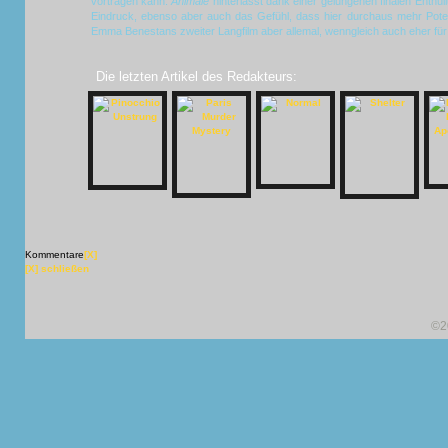
vortragen kann.
Animale
hinterlässt dank einer gelungenen finalen Enthül
Eindruck, ebenso aber auch das Gefühl, dass hier durchaus mehr Poten
Emma Benestans zweiter Langfilm aber allemal, wenngleich auch eher für 
Die letzten Artikel des Redakteurs:
Kommentare
[X]
[X] schließen
©2