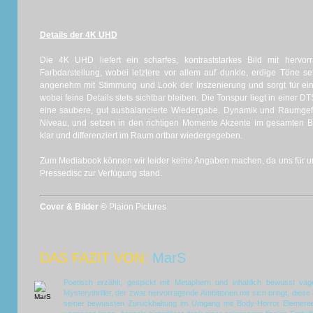
Details der 4K UHD
Die 4K UHD liefert ein scharfes, kontraststarkes Bild mit hervo
Farbdarstellung, wobei letztere vor allem auf dunkle, erdige Töne se
angenehm mit Stimmung und Look der Inszenierung und sorgt für ei
wobei feine Details stets sichtbar bleiben. Die Tonspur liegt in einer 
eine saubere, gut ausbalancierte Wiedergabe. Dynamik und Raumgef
Niveau, und setzen in den richtigen Momente Akzente im gesamten 
klar und differenziert im Raum ortbar wiedergegeben.
Zum Mediabook können wir leider keine Angaben machen, da uns für uns
Pressedisc zur Verfügung stand.
Cover & Bilder ©
Plaion Pictures
DAS FAZIT VON:
MarS
Poetisch erzählt, gespickt mit Metaphern und inhaltlich bewusst vag
Mysterythriller, der zwar hervorragende Ambitionen mit sich bringt, diese 
seiner bewussten Zurückhaltung im Umgang mit Body-Horror Elemente