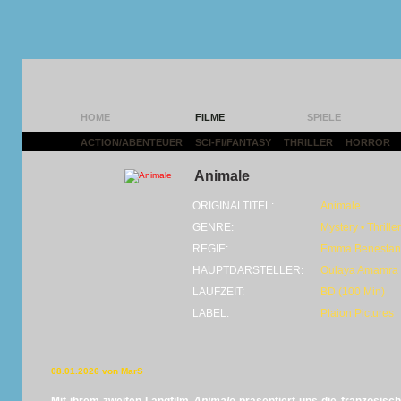
HOME
FILME
SPIELE
ACTION/ABENTEUER
|
SCI-FI/FANTASY
|
THRILLER
|
HORROR
|
Animale
ORIGINALTITEL:
Animale
GENRE:
Mystery • Thrill
REGIE:
Emma Benestan
HAUPTDARSTELLER:
Oulaya Amamra
LAUFZEIT:
BD (100 Min)
LABEL:
Plaion Pictures
08.01.2026 von MarS