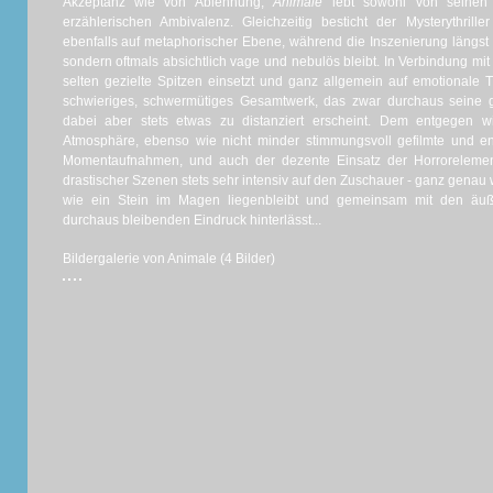
Akzeptanz wie von Ablehnung,
Animale
lebt sowohl von seinen
erzählerischen Ambivalenz. Gleichzeitig besticht der Mysterythril
ebenfalls auf metaphorischer Ebene, während die Inszenierung längst n
sondern oftmals absichtlich vage und nebulös bleibt. In Verbindung mit
selten gezielte Spitzen einsetzt und ganz allgemein auf emotionale Ti
schwieriges, schwermütiges Gesamtwerk, das zwar durchaus seine ga
dabei aber stets etwas zu distanziert erscheint. Dem entgegen wi
Atmosphäre, ebenso wie nicht minder stimmungsvoll gefilmte und en
Momentaufnahmen, und auch der dezente Einsatz der Horrorelemente
drastischer Szenen stets sehr intensiv auf den Zuschauer - ganz genau w
wie ein Stein im Magen liegenbleibt und gemeinsam mit den äuße
durchaus bleibenden Eindruck hinterlässt...
Bildergalerie von Animale (4 Bilder)