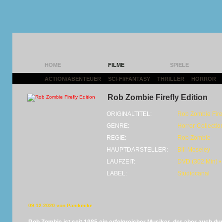
HOME
FILME
SPIELE
ACTION/ABENTEUER
|
SCI-FI/FANTASY
|
THRILLER
|
HORROR
|
Rob Zombie Firefly Edition
ORIGINALTITEL:
Rob Zombie Firef
GENRE:
Horror-Collectio
REGIE:
Rob Zombie
HAUPTDARSTELLER:
Bill Moseley
LAUFZEIT:
DVD (302 Min) •
LABEL:
Studiocanal
09.12.2020 von Panikmike