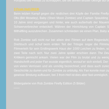
Forsythe) die Fireflys zu schnappen, die sie seinen Bruder George a
3 From Hell (2019)
Beim letzten Kampf gegen die restlichen drei Köpfe der Familie Firefly
Otis (Bill Moseley), Baby (Sheri Moon Zombie) und Captain Spaulding (
10 Jahre sind vergangen und hinter, wie auch außerhalb der Mauern, 
Schwerverbrecher entwickelt. Währen der Hinrichtung von Captain S
Mithäftling auszubrechen. Zusammen schmieden sie einen Plan, Baby 
Rob Zombie saß nicht nur bei allein drei Filmen auf dem Regiestuhl
Drehbuch und schuf beim ersten Teil der Trilogie sogar die Filmm
Filmverleih für sein Erstlingswerk
Haus der 1000 Leiche
n zu finden, s
zwei Teile nach sich. Nur zwei Jahre später erschien dann
The Dev
Kritikern gemischt ankam. Vielen war der Film zu brutal und zu weni
Handschrift und jeder Fan wusste eigentlich, worauf er sich einließ. Der 
von vielen Verrissen und als unnötig bezeichnet, und dass auch zurech
Geschichte zu dumm und für Zombie zu unblutig. Als Fan konnte man zu
gewisse Bindung aufbauen, bei
3 from Hell
ist dies aber fast unmöglich.
Bildergalerie von Rob Zombie Firefly Edition (5 Bilder)