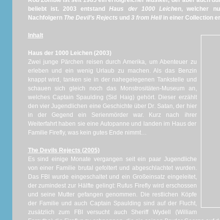
Rob Zombie ist seit 1985 ein erfolgreicher Musiker, der aber auch d
beliebt ist. 2003 entstand
Haus der 1000 Leichen
, welcher n
Nachfolgern
The Devil’s Rejects
und
3 from Hell
in einer Collection 
Inhalt
Haus der 1000 Leichen (2003)
Zwei junge Pärchen reisen durch Amerika, um Abenteuer zu
erleben und ein wenig Urlaub zu machen. Als das Benzin
knappt wird, tanken sie in der nahegelegenen Tankstelle und
schauen sich gleich noch das Monstrositäten-Museum an,
welches Captain Spaulding (Sid Haig) gehört. Dieser erzählt
den vier Jugendlichen eine Geschichte über Dr. Satan, der hier
in der Gegend ein Serienmörder war. Kurz nach ihrer
Weiterfahrt haben sie eine Autopanne und landen im Haus der
Familie Firefly, was kein gutes Ende nimmt…
The Devils Rejects (2005)
Es sind einige Monate vergangen seit ein paar Jugendliche
von einer Familie brutal gefoltert und abgeschlachtet wurden.
Das FBI wurde eingeschaltet und ein Großeinsatz eingeleitet,
der zumindest zur Hälfte gelingt: Rufus Firefly wird erschossen
und seine Mutter gefangen genommen. Die restlichen Köpfe
der Familie und auch Captain Spaulding sind auf der Flucht,
zusätzlich zum FBI versucht auch Sheriff Wydell (William