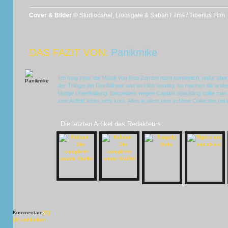
Cover & Bilder ©
Studiocanal, Lionsgate & Saban Films / Tiberius Film
DAS FAZIT VON:
Panikmike
Ich mag zwar die Musik von Rob Zombie nicht sonderlich, dafür aber 
der Trilogie ein Reinfall war und wirklich unnötig, so machen die and
blutige Unterhaltung. Besonders wegen Captain Spaulding sollte man
sein Auftritt leider sehr kurz. Alles in allem eine schöne Collection mit 
Die letzten Artikel des Redakteurs:
Kommentare
[X]
[X] schließen