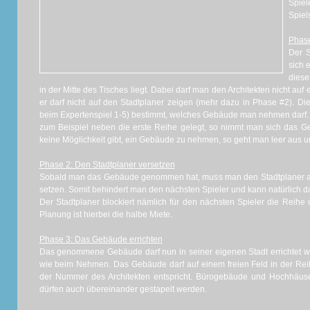
Spiel
Spiel
Phas
Der S
sich 
diese
in der Mitte des Tisches liegt. Dabei darf man den Architekten nicht au
er darf nicht auf den Stadtplaner zeigen (mehr dazu in Phase #2). D
beim Expertenspiel 1-5) bestimmt, welches Gebäude man nehmen darf. 
zum Beispiel neben die erste Reihe gelegt, so nimmt man sich das G
keine Möglichkeit gibt, ein Gebäude zu nehmen, so geht man leer aus un
Phase 2: Den Stadtplaner versetzen
Sobald man das Gebäude genommen hat, muss man den Stadtplaner a
setzen. Somit behindert man den nächsten Spieler und kann natürlich 
Der Stadtplaner blockiert nämlich für den nächsten Spieler die Reihe u
Planung ist hierbei die halbe Miete.
Phase 3: Das Gebäude errichten
Das genommene Gebäude darf nun in seiner eigenen Stadt errichtet we
wie beim Nehmen. Das Gebäude darf auf einem freien Feld in der Reih
der Nummer des Architekten entspricht. Bürogebäude und Hochhäus
dürfen auch übereinander gestapelt werden.