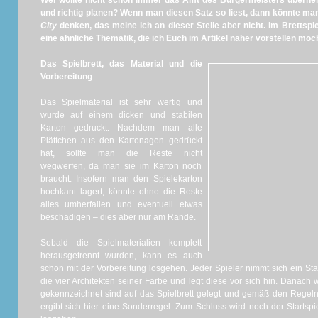
Wer wollte nicht schon immer das Amt des Bürgermeisters überneh
und richtig planen? Wenn man diesen Satz so liest, dann könnte ma
City
denken, das meine ich an dieser Stelle aber nicht. Im Brettspi
eine ähnliche Thematik, die ich Euch im Artikel näher vorstellen mö
Das Spielbrett, das Material und die
Vorbereitung
Das Spielmaterial ist sehr wertig und
wurde auf einem dicken und stabilen
Karton gedruckt. Nachdem man alle
Plättchen aus den Kartonagen gedrückt
hat, sollte man die Reste nicht
wegwerfen, da man sie im Karton noch
braucht. Insofern man den Spielekarton
hochkant lagert, könnte ohne die Reste
alles umherfallen und eventuell etwas
beschädigen – dies aber nur am Rande.
Sobald die Spielmaterialien komplett
herausgetrennt wurden, kann es auch
schon mit der Vorbereitung losgehen. Jeder Spieler nimmt sich ein Sta
die vier Architekten seiner Farbe und legt diese vor sich hin. Danach
gekennzeichnet sind auf das Spielbrett gelegt und gemäß den Regel
ergibt sich hier eine Sonderregel. Zum Schluss wird noch der Startspie