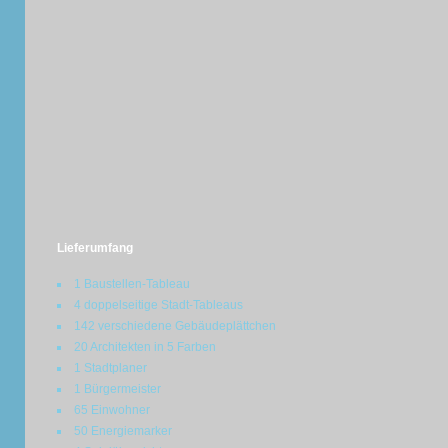
Lieferumfang
1 Baustellen-Tableau
4 doppelseitige Stadt-Tableaus
142 verschiedene Gebäudeplättchen
20 Architekten in 5 Farben
1 Stadtplaner
1 Bürgermeister
65 Einwohner
50 Energiemarker