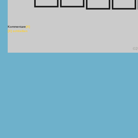
Kommentare
[X]
[X] schließen
©2