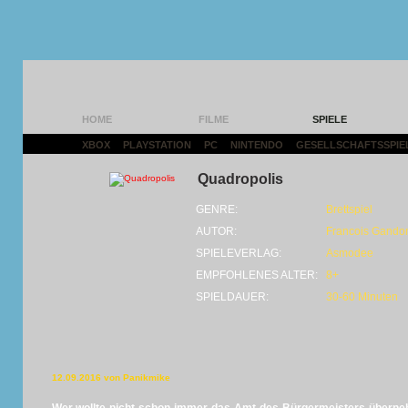
HOME
FILME
SPIELE
XBOX
|
PLAYSTATION
|
PC
|
NINTENDO
|
GESELLSCHAFTSSPIE
Quadropolis
GENRE:
Brettspiel
AUTOR:
Francois Gand
SPIELEVERLAG:
Asmodee
EMPFOHLENES ALTER:
8+
SPIELDAUER:
30-60 Minuten
12.09.2016 von Panikmike