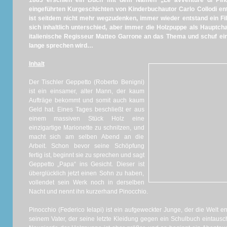
1883 erschien ein Buch mit dem Namen „Le avventure di Pin
eingeführten Kurgeschichten von Kinderbuchautor Carlo Collodi e
ist seitdem nicht mehr wegzudenken, immer wieder entstand ein Fi
sich inhaltlich unterschied, aber immer die Holzpuppe als Hauptch
italienische Regisseur Matteo Garrone an das Thema und schuf ei
lange sprechen wird…
Inhalt
Der Tischler Geppetto (Roberto Benigni)
ist ein einsamer, alter Mann, der kaum
Aufträge bekommt und somit auch kaum
Geld hat. Eines Tages beschließt er aus
einem massiven Stück Holz eine
einzigartige Marionette zu schnitzen, und
macht sich am selben Abend an die
Arbeit. Schon bevor seine Schöpfung
fertig ist, beginnt sie zu sprechen und sagt
Geppetto „Papa“ ins Gesicht. Dieser ist
überglücklich jetzt einen Sohn zu haben,
vollendet sein Werk noch in derselben
Nacht und nennt ihn kurzerhand Pinocchio.
Pinocchio (Federico Ielapi) ist ein aufgeweckter Junge, der die Welt
seinem Vater, der seine letzte Kleidung gegen ein Schulbuch eintausch