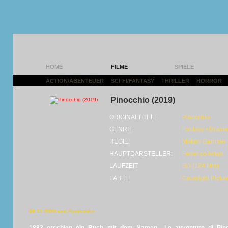
HOME
FILME
SPIELE
ACTION/ABENTEUER
|
SCI-FI/FANTASY
|
THRILLER
|
HORROR
|
Pinocchio (2019)
ORIGINALTITEL:
Pinocchio
GENRE:
Fantasy • Drama 
REGIE:
Matteo Garrone
HAUPTDARSTELLER:
Federico Ielapi
LAUFZEIT:
BD (124 Min)
LABEL:
Capelight Pictur
06.11.2020 von Panikmike