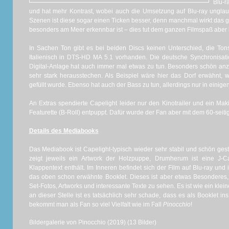
Blu-r
und hat mehr Kontrast, wobei auch die Umsetzung auf Blu-ray unglau
Szenen ist diese sogar einen Ticken besser, denn manchmal wirkt das g
besonders am Meer erkennbar ist – dies tut dem ganzen Filmspaß aber
In Sachen Ton gibt es bei beiden Discs keinen Unterschied, die Ton
Italienisch in DTS-HD MA 5.1 vorhanden. Die deutsche Synchronisati
Digital-Anlage hat auch immer mal etwas zu tun. Besonders schön anzu
sehr stark herausstechen. Als Beispiel wäre hier das Dorf erwähnt, 
gefüllt wurde. Ebenso hat auch der Bass zu tun, allerdings nur in einig
An Extras spendierte Capelight leider nur den Kinotrailer und ein Mak
Featurette (B-Roll) entpuppt. Dafür wurde der Fan aber mit dem 60-seiti
Details des Mediabooks
Das Mediabook ist Capelight-typisch wieder sehr stabil und schön gest
zeigt jeweils ein Artwork der Holzpuppe, Drumherum ist eine J-
Klappentext enthält. Im Inneren befindet sich der Film auf Blu-ray und 
das oben schon erwähnte Booklet. Dieses ist aber etwas Besonderes,
Set-Fotos, Artworks und interessante Texte zu sehen. Es ist wie ein klei
an dieser Stelle ist es tatsächlich sehr schade, dass es als Booklet in
bekommt man als Fan so viel Vielfalt wie im Fall
Pinocchio
!
Bildergalerie von Pinocchio (2019) (13 Bilder)