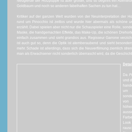
Neugierde der Holzpuppe ist aber größer, und so beginnt ein Abenteue
Goldbaum und noch so anderen fabelhaften Sachen zu tun hat…
Kritiker auf der ganzen Welt wurden von der Neuinterpretation der H
rund um Pinocchio ist zeitlos und wurde hier abermals als schöne u
erzählt. Dabei spielen aber nicht nur die Schauspieler eine Rolle, so
Maske, die handgemachten Effekte, das Make-Up, die schönen Drehorte
einfach zusammen und sieht grandios aus. Regisseur Garrone verzic
ist auch gut so, denn die Optik ist atemberaubend und sieht besonders
mehr. Schade ist allerdings, dass sich die Neuverfilmung ziemlich stre
man als Erwachsener nicht sonderlich überrascht wird, da die Geschichte 
Detai
Da
P
und d
hande
um e
sonde
von
höher
aussi
Farb
Look
rausc