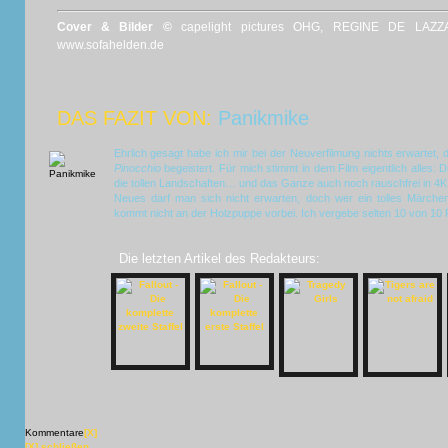
Cover & Bilder ©
capelight pictures OHG, REGINE DE LAZZA
www.sofahelden.de
DAS FAZIT VON:
Panikmike
Ehrlich gesagt habe ich mir bei der Neuverfilmung nichts erwartet,
Pinocchio
begeistert. Für mich stimmt in dem Film eigentlich alles
die tollen Landschaften… und das Ganze auch noch rauschfrei in 4K!
Neues darf man sich nicht erwarten, doch wer ein tolles Märc
kommt nicht an der Holzpuppe vorbei. Ich vergebe selten 10 von 10 P
Die letzten Artikel des Redakteurs:
Kommentare
[X]
[X] schließen