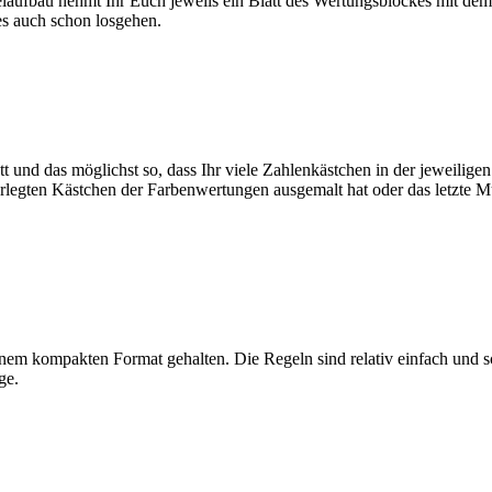
elaufbau nehmt Ihr Euch jeweils ein Blatt des Wertungsblockes mit de
es auch schon losgehen.
nd das möglichst so, dass Ihr viele Zahlenkästchen in der jeweiligen 
nterlegten Kästchen der Farbenwertungen ausgemalt hat oder das letzte
 einem kompakten Format gehalten. Die Regeln sind relativ einfach und s
ge.