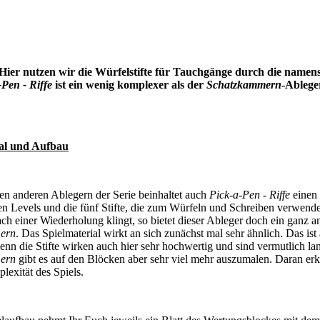
 Hier nutzen wir die Würfelstifte für Tauchgänge durch die namen
-Pen - Riffe
ist ein wenig komplexer als der
Schatzkammern
-Ablege
ial und Aufbau
en anderen Ablegern der Serie beinhaltet auch
Pick-a-Pen - Riffe
einen 
en Levels und die fünf Stifte, die zum Würfeln und Schreiben verwen
ach einer Wiederholung klingt, so bietet dieser Ableger doch ein ganz an
ern
. Das Spielmaterial wirkt an sich zunächst mal sehr ähnlich. Das is
enn die Stifte wirken auch hier sehr hochwertig und sind vermutlich lan
ern
gibt es auf den Blöcken aber sehr viel mehr auszumalen. Daran er
exität des Spiels.