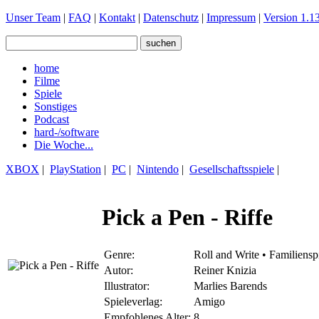
Unser Team
|
FAQ
|
Kontakt
|
Datenschutz
|
Impressum
|
Version 1.13
home
Filme
Spiele
Sonstiges
Podcast
hard-/software
Die Woche...
XBOX
|
PlayStation
|
PC
|
Nintendo
|
Gesellschaftsspiele
|
Pick a Pen - Riffe
Genre:
Roll and Write • Familiensp
Autor:
Reiner Knizia
Illustrator:
Marlies Barends
Spieleverlag:
Amigo
Empfohlenes Alter:
8