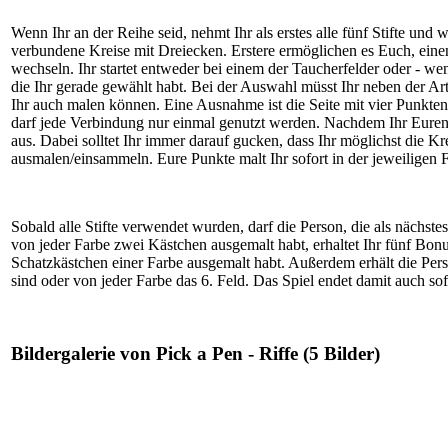
Wenn Ihr an der Reihe seid, nehmt Ihr als erstes alle fünf Stifte un
verbundene Kreise mit Dreiecken. Erstere ermöglichen es Euch, ein
wechseln. Ihr startet entweder bei einem der Taucherfelder oder - wen
die Ihr gerade gewählt habt. Bei der Auswahl müsst Ihr neben der Ar
Ihr auch malen können. Eine Ausnahme ist die Seite mit vier Punkte
darf jede Verbindung nur einmal genutzt werden. Nachdem Ihr Euren S
aus. Dabei solltet Ihr immer darauf gucken, dass Ihr möglichst die Kr
ausmalen/einsammeln. Eure Punkte malt Ihr sofort in der jeweiligen F
Sobald alle Stifte verwendet wurden, darf die Person, die als nächstes
von jeder Farbe zwei Kästchen ausgemalt habt, erhaltet Ihr fünf Bonus
Schatzkästchen einer Farbe ausgemalt habt. Außerdem erhält die Per
sind oder von jeder Farbe das 6. Feld. Das Spiel endet damit auch sof
Bildergalerie von Pick a Pen - Riffe (5 Bilder)