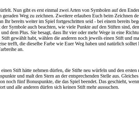
d würfelt. Nun gibt es erst einmal zwei Arten von Symbolen auf den End
en geraden Weg zu zeichnen. Zweitere erlauben Euch beim Zeichnen d
n Ihr bereits weiter im Spiel fortgeschritten seid - bei einem bereits 
t der Symbole auch beachten, wie viele Punkte auf den Stiften sind, d
n und dem Plus. Sie besagt, dass Ihr vier oder mehr Wege in eine Ric
tift gewählt habt, wählen die anderen noch jeweils einen Stift und ma
eise trefft, die dieselbe Farbe wie Euer Weg haben und natürlich sollte
arbreihe an.
 einen Stift hätte nehmen dürfen, die Stifte neu würfeln und den ersten
punkte und malt den Stern an der entsprechenden Stelle aus. Gleiches gi
son noch fünf Bonuspunkte, die das Spiel beendet. Das geschieht, wenn
ort und alle anderen dürfen sich keinen Stift mehr aussuchen.