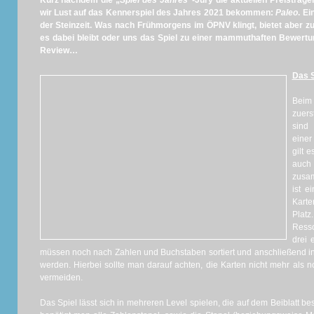
Kurz nachdem die „
Spiel des Jahres“-
Jury die aktuellen Preisträg
wir Lust auf das Kennerspiel des Jahres 2021 bekommen:
Paleo
. E
der Steinzeit. Was nach Frühmorgens im ÖPNV klingt, bietet aber z
es dabei bleibt oder uns das Spiel zu einer mammuthaften Bewertung
Review…
Das S
Beim 
zuers
sind 
eine
gilt 
auch
zusa
ist e
Kart
Platz
Resso
drei 
müssen noch nach Zahlen und Buchstaben sortiert und anschließend in 
werden. Hierbei sollte man darauf achten, die Karten nicht mehr als
vermeiden.
Das Spiel lässt sich in mehreren Level spielen, die auf dem Beiblatt be