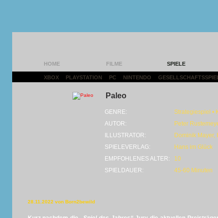
HOME
FILME
SPIELE
XBOX
|
PLAYSTATION
|
PC
|
NINTENDO
|
GESELLSCHAFTSSPIE
Paleo
GENRE:
Strategiespiel 
AUTOR:
Peter Rustemey
ILLUSTRATOR:
Dominik Mayer, 
SPIELEVERLAG:
Hans im Glück
EMPFOHLENES ALTER:
10
SPIELDAUER:
45-60 Minuten
28.11.2022 von Born2bewild