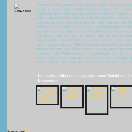
Wir wissen nicht, warum wir solange einen Bogen um
Paleo
gemach
wir die Auszeichnung zum Kennerspiel des Jahres 2021 nachvol
durch sein Spielmaterial (insbesondere die Werkbank), sondern a
sehr ausgewogen und stellt die Spieler*innen immer wieder v
beispielsweise eine neue Idee aufdecken, neue Menschen oder Na
mehr Sinn den anderen zu helfen? Der Schwierigkeitsgrad ist sch
was aber nicht so schlimm ist, da die Möglichkeiten einfach sehr vie
das Spiel zuerst zu zweit zu spielen, konnten wir nur bedin
Möglichkeiten, aber man findet sich sehr schnell rein und ob man 
viert, macht aus unserer Sicht kaum einen Unterschied. Dadurch
weiteren Modulen und Leveln erwartet und sich diese auch belie
unheimlich hoher Wiederspielwert. Positiv bewerten wir, dass für 
diese sortiert zu verstauen und im Karton ist eine Packanleitun
wieder im Karton unterbringt. Aus unserer Sicht eine klare Empfehl
Die letzten Artikel des eingeschworenen Redaktions-Te
Kooperation:
Kommentare
[X]