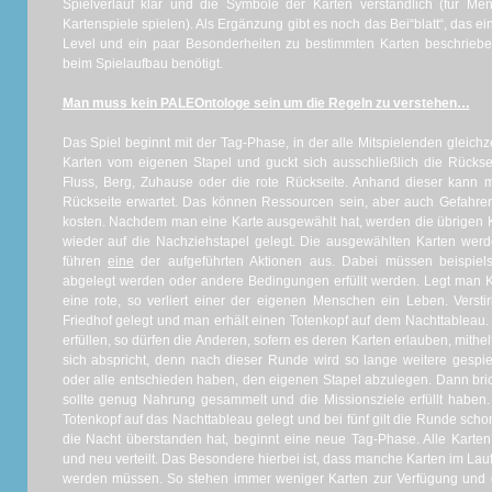
Spielverlauf klar und die Symbole der Karten verständlich (für Me
Kartenspiele spielen). Als Ergänzung gibt es noch das Bei“blatt“, das ein
Level und ein paar Besonderheiten zu bestimmten Karten beschrieben
beim Spielaufbau benötigt.
Man muss kein PALEOntologe sein um die Regeln zu verstehen…
Das Spiel beginnt mit der Tag-Phase, in der alle Mitspielenden gleichze
Karten vom eigenen Stapel und guckt sich ausschließlich die Rücksei
Fluss, Berg, Zuhause oder die rote Rückseite. Anhand dieser kann 
Rückseite erwartet. Das können Ressourcen sein, aber auch Gefahr
kosten. Nachdem man eine Karte ausgewählt hat, werden die übrigen K
wieder auf die Nachziehstapel gelegt. Die ausgewählten Karten wer
führen
eine
der aufgeführten Aktionen aus. Dabei müssen beispiel
abgelegt werden oder andere Bedingungen erfüllt werden. Legt man Ka
eine rote, so verliert einer der eigenen Menschen ein Leben. Versti
Friedhof gelegt und man erhält einen Totenkopf auf dem Nachttableau. 
erfüllen, so dürfen die Anderen, sofern es deren Karten erlauben, mithel
sich abspricht, denn nach dieser Runde wird so lange weitere gespiel
oder alle entschieden haben, den eigenen Stapel abzulegen. Dann bri
sollte genug Nahrung gesammelt und die Missionsziele erfüllt haben. G
Totenkopf auf das Nachttableau gelegt und bei fünf gilt die Runde sch
die Nacht überstanden hat, beginnt eine neue Tag-Phase. Alle Karte
und neu verteilt. Das Besondere hierbei ist, dass manche Karten im Lauf
werden müssen. So stehen immer weniger Karten zur Verfügung und d