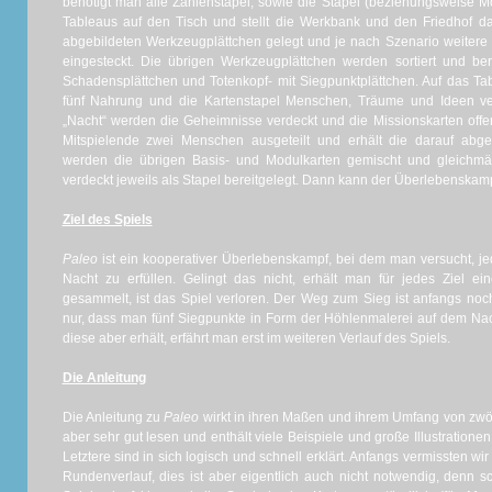
benötigt man alle Zahlenstapel, sowie die Stapel (beziehungsweise M
Tableaus auf den Tisch und stellt die Werkbank und den Friedhof da
abgebildeten Werkzeugplättchen gelegt und je nach Szenario weitere 
eingesteckt. Die übrigen Werkzeugplättchen werden sortiert und be
Schadensplättchen und Totenkopf- mit Siegpunktplättchen. Auf das T
fünf Nahrung und die Kartenstapel Menschen, Träume und Ideen ve
„Nacht“ werden die Geheimnisse verdeckt und die Missionskarten offe
Mitspielende zwei Menschen ausgeteilt und erhält die darauf abg
werden die übrigen Basis- und Modulkarten gemischt und gleichmäß
verdeckt jeweils als Stapel bereitgelegt. Dann kann der Überlebensk
Ziel des Spiels
Paleo
ist ein kooperativer Überlebenskampf, bei dem man versucht, jed
Nacht zu erfüllen. Gelingt das nicht, erhält man für jedes Ziel e
gesammelt, ist das Spiel verloren. Der Weg zum Sieg ist anfangs n
nur, dass man fünf Siegpunkte in Form der Höhlenmalerei auf dem N
diese aber erhält, erfährt man erst im weiteren Verlauf des Spiels.
Die Anleitung
Die Anleitung zu
Paleo
wirkt in ihren Maßen und ihrem Umfang von zwölf
aber sehr gut lesen und enthält viele Beispiele und große Illustration
Letztere sind in sich logisch und schnell erklärt. Anfangs vermissten w
Rundenverlauf, dies ist aber eigentlich auch nicht notwendig, denn 