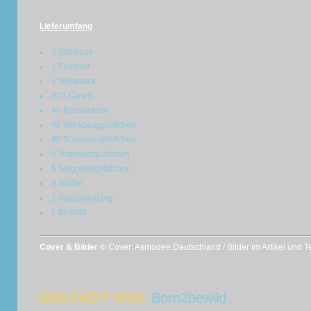
Lieferumfang
3 Tableaus
1 Friedhof
1 Werkbank
222 Karten
40 Ressourcen
48 Werkzeugplättchen
40 Schadensplättchen
5 Totenkopfplättchen
5 Siegpunktplättchen
2 Würfel
1 Spielanleitung
1 Beiblatt
Cover & Bilder ©
Cover: Asmodee Deutschland / Bilder im Artikel und 
DAS FAZIT VON:
Born2bewild