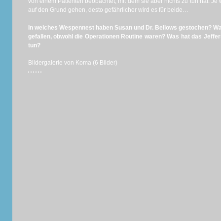
von einem Patienten beobachtet, mit dem sie aber nichts zu tun hat. Je 
auf den Grund gehen, desto gefährlicher wird es für beide…
In welches Wespennest haben Susan und Dr. Bellows gestochen? Wa
gefallen, obwohl die Operationen Routine waren? Was hat das Jeffers
tun?
Bildergalerie von Koma (6 Bilder)