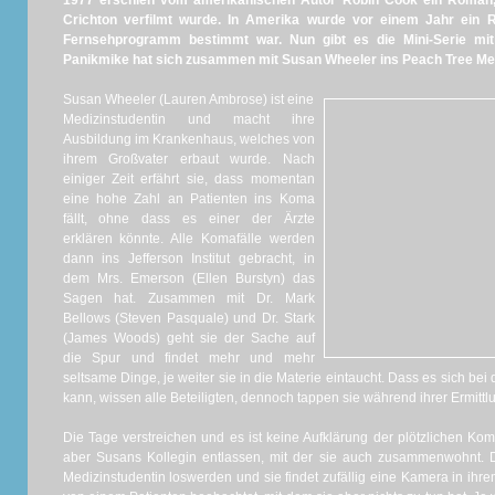
1977 erschien vom amerikanischen Autor Robin Cook ein Roman, 
Crichton verfilmt wurde. In Amerika wurde vor einem Jahr ein 
Fernsehprogramm bestimmt war. Nun gibt es die Mini-Serie mi
Panikmike hat sich zusammen mit Susan Wheeler ins Peach Tree M
Susan Wheeler (Lauren Ambrose) ist eine
Medizinstudentin und macht ihre
Ausbildung im Krankenhaus, welches von
ihrem Großvater erbaut wurde. Nach
einiger Zeit erfährt sie, dass momentan
eine hohe Zahl an Patienten ins Koma
fällt, ohne dass es einer der Ärzte
erklären könnte. Alle Komafälle werden
dann ins Jefferson Institut gebracht, in
dem Mrs. Emerson (Ellen Burstyn) das
Sagen hat. Zusammen mit Dr. Mark
Bellows (Steven Pasquale) und Dr. Stark
(James Woods) geht sie der Sache auf
die Spur und findet mehr und mehr
seltsame Dinge, je weiter sie in die Materie eintaucht. Dass es sich be
kann, wissen alle Beteiligten, dennoch tappen sie während ihrer Ermitt
Die Tage verstreichen und es ist keine Aufklärung der plötzlichen Kom
aber Susans Kollegin entlassen, mit der sie auch zusammenwohnt. 
Medizinstudentin loswerden und sie findet zufällig eine Kamera in ih