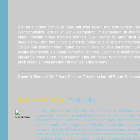
Warum aus dem Stoff eine Serie mit zwei Teilen, und kein ganzer Film
Wahrscheinlich liegt es an der Ausstrahlung im Fernsehen. In mei
einen Kinofilm draus machen können. Das Format ist aber nicht w
begeistern – und das tut sie auch! Die Schauspieler spielen ihre Ro
Story einen schönen roten Faden, der sich bis zum Ende durchzieht. 
positiv überrascht, bis dahin kann man sich die Geschichte nicht vorste
Mikael Salomon einen interessanten Film, der in der Wirklichkeit durch
auch schon einmal passiert ist! Wer weiß das schon?
Cover & Bilder ©
2012 Sony Pictures Television Inc. All Rights Reserve
DAS FAZIT VON:
Panikmike
Ich mag Science-Fiction-Geschichten, und auch die Mini-Serie
Ko
unserer Zeit spielt und eigentlich keine Fiktion enthält, so ist d
Menschenrechte. Doch zu viel werde ich auch hier nicht ve
überraschenden Wendungen der Mini-Serie sehen und versteh
reinziehen. Die 155 Minuten sind zwar teilweise etwas lang, dennoch
selten langweilig. Ein Grund dafür ist mit Sicherheit Ridley Scot
beteiligt war. Fans von Krankenhausserien und Science-Fiction-Liebh