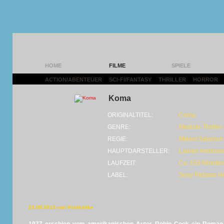
HOME
FILME
SPIELE
ACTION/ABENTEUER
|
SCI-FI/FANTASY
|
THRILLER
|
HORROR
|
Koma
ORIGINALTITEL:
Coma
GENRE:
Medizin-Thriller
REGIE:
Mikael Salomon
HAUPTDARSTELLER:
Lauren Ambrose
LAUFZEIT:
Ca. 153 Minuten
LABEL:
Sony Pictures H
23.09.2013 von Panikmike