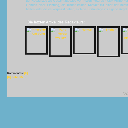
der Neuauflage als Gesamtausgabe von Plaion Pictures / KSM Anime kom
Genuss einer Sichtung, die bisher keinen Kontakt mit einer der best
hatten, oder die es verpasst haben, sich die Erstauflage ins eigene Regal z
Die letzten Artikel des Redakteurs:
Kommentare
[X]
[X] schließen
©2