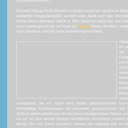
entscheiden könnten...
Mit seiner Manga-Serie
Shingeki no Kyojin
erschuf der japanische Mang
weltweiten Manga-Bestseller, sondern legte damit auch den Grundst
Anime-Serien überhaupt:
Attack on Titan
. Kaum ein Anime-Fan, der noc
schon einmal gehört hat, und kaum ein
Shonen
-Anime, der einen vergl
Hype allerdings, dem die Serie tatsächlich gerecht wird...
Att
ein g
mit
Fanta
Horr
und b
sowi
wobe
Dime
polit
Krieg
verp
Animationen, die von einem nicht minder atmosphärischen Score
dialoglastige Erzählpassagen mit unerwartet schonungslosen und
Zentrum stehen unterdessen die durchaus charakterstarken Figuren, wo
nur auf ein paar wenige zentrale Hauptfiguren konzentriert, sondern
Menge Zeit und Raum zugesteht. Gerade das entpuppt sich im Ge