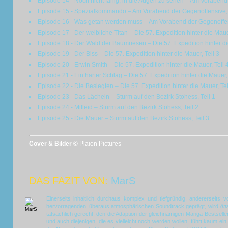
Episode 14 - Noch nicht fähig, in die Augen zu sehen – Am Vorabend 
Episode 15 - Spezialkommando – Am Vorabend der Gegenoffensive, 
Episode 16 - Was getan werden muss – Am Vorabend der Gegenoffens
Episode 17 - Der weibliche Titan – Die 57. Expedition hinter die Mauer
Episode 18 - Der Wald der Baumriesen – Die 57. Expedition hinter di
Episode 19 - Der Biss – Die 57. Expedition hinter die Mauer, Teil 3
Episode 20 - Erwin Smith – Die 57. Expedition hinter die Mauer, Teil 
Episode 21 - Ein harter Schlag – Die 57. Expedition hinter die Mauer, 
Episode 22 - Die Besiegten – Die 57. Expedition hinter die Mauer, Tei
Episode 23 - Das Lächeln – Sturm auf den Bezirk Stohess, Teil 1
Episode 24 - Mitleid – Sturm auf den Bezirk Stohess, Teil 2
Episode 25 - Die Mauer – Sturm auf den Bezirk Stohess, Teil 3
Cover & Bilder ©
Plaion Pictures
DAS FAZIT VON:
MarS
Einerseits inhaltlich durchaus komplex und tiefgründig, andererseits
hervorragenden, überaus atmosphärischen Soundtrack geprägt, wird
Att
tatsächlich gerecht, den die Adaption der gleichnamigen Manga-Bestselle
und auch diejenigen, die es vielleicht noch werden wollen, führt kaum e