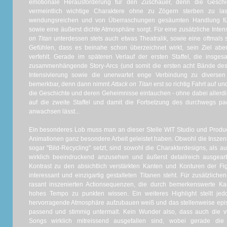
emotionale Herausforderung für den Zuschauer, denn die Geschich
vermeintlich wichtige Charaktere ohne zu Zögern sterben zu la
wendungsreichen und von Überraschungen gesäumten Handlung fü
sowie eine äußerst dichte Atmosphäre sorgt. Für eine zusätzliche Inten
on Titan
unterdessen stets auch etwas Theatralik, sowie eine oftmals s
Gefühlen, dass es beinahe schon überzeichnet wirkt, sein Ziel abe
verfehlt. Gerade im späteren Verlauf der ersten Staffel, die insg
zusammenhängende Story-Arcs (und somit die ersten acht Bände des
Intensivierung sowie die unerwartet enge Verbindung zu diversen 
bemerkbar, denn dann nimmt
Attack on Titan
erst so richtig Fahrt auf u
die Geschichte und deren Geheimnisse eintauchen - ohne dabei allerdin
auf die zweite Staffel und damit die Fortsetzung des durchwegs 
anwachsen lässt...
Ein besonderes Lob muss man an dieser Stelle WIT Studio und Product
Animationen ganz besondere Arbeit geleistet haben. Obwohl die Inszenie
sogar "Bild-Recycling" setzt, sind sowohl die Charakterdesigns, als a
wirklich beeindruckend anzusehen und äußerst detailreich ausgea
Kontrast zu den absichtlich verstärkten Kanten und Konturen der F
interessant und einzigartig gestalteten Titanen steht. Für zusätzli
rasant inszenierten Actionsequenzen, die durch bemerkenswerte Ka
hohes Tempo zu punkten wissen. Ein weiteres Highlight stellt je
hervorragende Atmosphäre aufzubauen weiß und das stellenweise ep
passend und stimmig untermalt. Kein Wunder also, dass auch die vi
Songs wirklich mitreissend ausgefallen sind, wobei gerade d