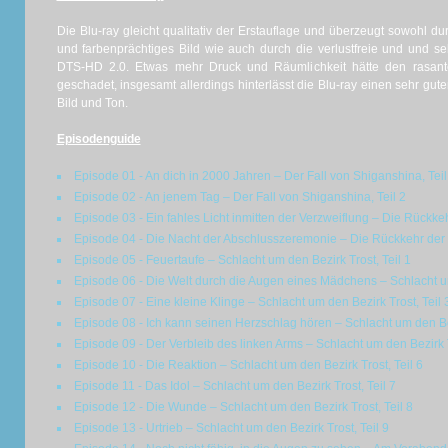
Die Blu-ray gleicht qualitativ der Erstauflage und überzeugt sowohl dur
und farbenprächtiges Bild wie auch durch die verlustfreie und und s
DTS-HD 2.0. Etwas mehr Druck und Räumlichkeit hätte den rasante
geschadet, insgesamt allerdings hinterlässt die Blu-ray einen sehr gu
Bild und Ton.
Episodenguide
Episode 01 - An dich in 2000 Jahren – Der Fall von Shiganshina, Teil
Episode 02 - An jenem Tag – Der Fall von Shiganshina, Teil 2
Episode 03 - Ein fahles Licht inmitten der Verzweiflung – Die Rückkeh
Episode 04 - Die Nacht der Abschlusszeremonie – Die Rückkehr der 
Episode 05 - Feuertaufe – Schlacht um den Bezirk Trost, Teil 1
Episode 06 - Die Welt durch die Augen eines Mädchens – Schlacht um
Episode 07 - Eine kleine Klinge – Schlacht um den Bezirk Trost, Teil 
Episode 08 - Ich kann seinen Herzschlag hören – Schlacht um den Bez
Episode 09 - Der Verbleib des linken Arms – Schlacht um den Bezirk T
Episode 10 - Die Reaktion – Schlacht um den Bezirk Trost, Teil 6
Episode 11 - Das Idol – Schlacht um den Bezirk Trost, Teil 7
Episode 12 - Die Wunde – Schlacht um den Bezirk Trost, Teil 8
Episode 13 - Urtrieb – Schlacht um den Bezirk Trost, Teil 9