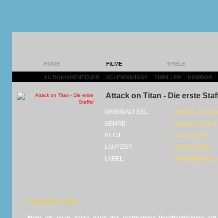
HOME
FILME
SPIELE
ACTION/ABENTEUER
|
SCI-FI/FANTASY
|
THRILLER
|
HORROR
|
Attack on Titan - Die erste Staf
ORIGINALTITEL:
Shingeki no Kyo
GENRE:
Fantasy • Action
REGIE:
Tetsurō Araki
LAUFZEIT:
BD (650 Min)
LABEL:
Plaion Pictures
12.06.2026 von MarS