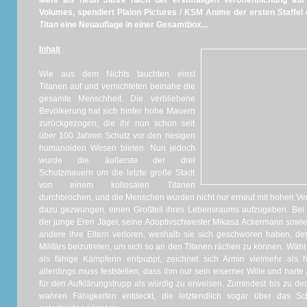
Mehr als neun Jahre nach der erstmaligen Veröffentlichung auf B
Volumes, spendiert Plaion Pictures / KSM Anime der ersten Staffe
Titan
eine Neuauflage in einer Gesamtbox...
Inhalt
Wie aus dem Nichts tauchten einst
Titanen auf und vernichteten beinahe die
gesamte Menschheit. Die verbliebene
Bevölkerung hat sich hinter hohe Mauern
zurückgezogen, die ihr nun schon seit
über 100 Jahren Schutz vor den riesigen
humanoiden Wesen bieten. Nun jedoch
wurde die äußerste der drei
Schutzmauern um die letzte große Stadt
von einem kollosalen Titanen
durchbrochen, und die Menschen wurden nicht nur erneut mit hohen Ver
dazu gezwungen, einen Großteil ihres Lebensraums aufzugeben. Bei
der junge Eren Jäger, seine Adoptivschwester Mikasa Ackermann sowie 
andere ihre Eltern verloren, weshalb sie sich geschworen haben, d
Militärs beizutreten, um sich so an den Titanen rächen zu können. Wäh
als fähige Kämpferin entpuppt, zeichnet sich Armin vielmehr als 
allerdings muss feststellen, dass ihm nur sein eiserner Wille und harte
für den Aufklärungstrupp als würdig zu erweisen. Zumindest bis zu dem
wahren Fähigkeiten entdeckt, die letztendlich sogar über das S