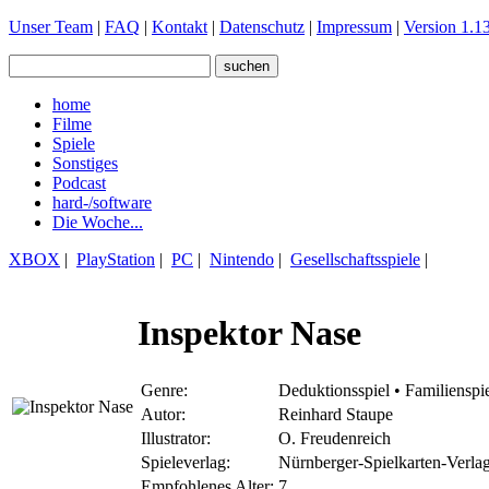
Unser Team
|
FAQ
|
Kontakt
|
Datenschutz
|
Impressum
|
Version 1.13
home
Filme
Spiele
Sonstiges
Podcast
hard-/software
Die Woche...
XBOX
|
PlayStation
|
PC
|
Nintendo
|
Gesellschaftsspiele
|
Inspektor Nase
Genre:
Deduktionsspiel • Familienspie
Autor:
Reinhard Staupe
Illustrator:
O. Freudenreich
Spieleverlag:
Nürnberger-Spielkarten-Verl
Empfohlenes Alter:
7