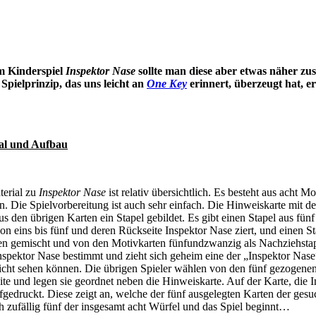
Im Kinderspiel
Inspektor Nase
sollte man diese aber etwas näher 
pielprinzip, das uns leicht an
One Key
erinnert, überzeugt hat, e
ial und Aufbau
terial zu
Inspektor Nase
ist relativ übersichtlich. Es besteht aus acht 
n. Die Spielvorbereitung ist auch sehr einfach. Die Hinweiskarte mit de
us den übrigen Karten ein Stapel gebildet. Es gibt einen Stapel aus fünf
on eins bis fünf und deren Rückseite Inspektor Nase ziert, und einen S
en gemischt und von den Motivkarten fünfundzwanzig als Nachziehstape
Inspektor Nase bestimmt und zieht sich geheim eine der „Inspektor Nas
nicht sehen können. Die übrigen Spieler wählen von den fünf gezogene
te und legen sie geordnet neben die Hinweiskarte. Auf der Karte, die I
fgedruckt. Diese zeigt an, welche der fünf ausgelegten Karten der ges
h zufällig fünf der insgesamt acht Würfel und das Spiel beginnt…