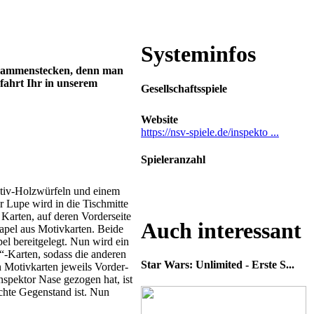
Systeminfos
zusammenstecken, denn man
rfahrt Ihr in unserem
Gesellschaftsspiele
Website
https://nsv-spiele.de/inspekto ...
Spieleranzahl
2-5
Motiv-Holzwürfeln und einem
r Lupe wird in die Tischmitte
 Karten, auf deren Vorderseite
Auch interessant
tapel aus Motivkarten. Beide
l bereitgelegt. Nun wird ein
e“-Karten, sodass die anderen
Star Wars: Unlimited - Erste S...
n Motivkarten jeweils Vorder-
nspektor Nase gezogen hat, ist
uchte Gegenstand ist. Nun