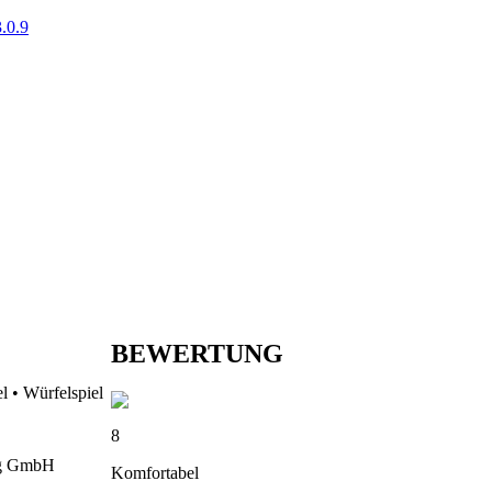
.0.9
BEWERTUNG
l • Würfelspiel
8
ag GmbH
Komfortabel