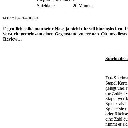
Spieldauer:
20 Minuten
08.11.2021 von Born2bewild
Eigentlich sollte man seine Nase ja nicht überall hineinstecken. 
versucht gemeinsam einen Gegenstand zu erraten. Ob uns dieses S
Review…
Spielmater
Das Spielma
Stapel Karte
gelegt und a
die Zahlen v
Stapel werd
Spieler als 
Spieler sie 
oder Rücksei
eine Zahl au
nimmt er sic