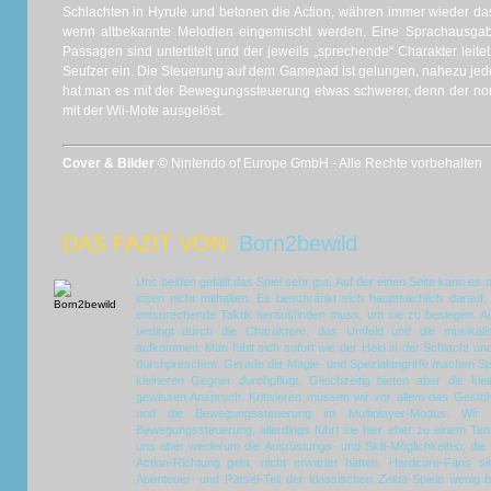
Schlachten in Hyrule und betonen die Action, währen immer wieder d
wenn altbekannte Melodien eingemischt werden. Eine Sprachausgabe
Passagen sind untertitelt und der jeweils „sprechende“ Charakter leit
Seufzer ein. Die Steuerung auf dem Gamepad ist gelungen, nahezu jede T
hat man es mit der Bewegungssteuerung etwas schwerer, denn der no
mit der Wii-Mote ausgelöst.
Cover & Bilder ©
Nintendo of Europe GmbH - Alle Rechte vorbehalten
DAS FAZIT VON:
Born2bewild
Uns beiden gefällt das Spiel sehr gut. Auf der einen Seite kann es 
lösen nicht mithalten. Es beschränkt sich hauptsächlich darau
entsprechende Taktik herausfinden muss, um sie zu besiegen. Auf
bedingt durch die Charaktere, das Umfeld und die musika
aufkommen. Man fühlt sich sofort wie der Held in der Schlacht u
durchpreschen. Gerade die Magie- und Spezialangriffe machen Spa
kleineren Gegner durchpflügt. Gleichzeitig bieten aber die k
gewissen Anspruch. Kritisieren müssen wir vor allem das Gestö
und die Bewegungssteuerung im Multiplayer-Modus. Wir
Bewegungssteuerung, allerdings führt sie hier eher zu einem Ten
uns aber wiederum die Ausrüstungs- und Skill-Möglichkeiten, die 
Action-Richtung geht, nicht erwartet hätten. Hardcore-Fans si
Abenteuer- und Rätsel-Teil der klassischen
Zelda
-Spiele wenig b