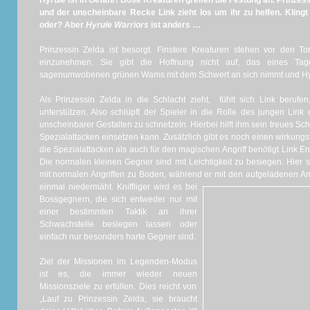
Hyrule ist in Gefahr! Böse Kreaturen greifen die Festung an. Prinzess
und der unscheinbare Recke Link zieht los um ihr zu helfen. Kling
oder? Aber
Hyrule Warriors
ist anders …
Prinzessin Zelda ist besorgt. Finstere Kreaturen stehen vor den 
einzunehmen. Sie gibt die Hoffnung nicht auf, das eines Ta
sagenumwobenen grünen Wams mit dem Schwert an sich nimmt und Hyru
Als Prinzessin Zelda in die Schlacht zieht, fühlt sich Link berufen
unterstützen. Also schlüpft der Spieler in die Rolle des jungen Lin
unscheinbarer Gestalten zu schnetzeln. Hierbei hilft ihm sein treues Sch
Spezialattacken einsetzen kann. Zusätzlich gibt es noch einen wirkungs
die Spezialattacken als auch für den magischen Angriff benötigt Link En
Die normalen kleinen Gegner sind mit Leichtigkeit zu besiegen. Hier 
mit normalen Angriffen zu Boden, während er
mit den aufgeladenen An
einmal niedermäht. Kniffliger wird es bei
Bossgegnern, die sich entweder nur mit
einer bestimmten Taktik an ihrer
Schwachstelle besiegen lassen oder
einfach nur besonders harte Gegner sind.
Ziel der Missionen im Legenden-Modus
ist es, die immer wieder neuen
Missionsziele zu erfüllen. Dies reicht von
„Lauf zu Prinzessin Zelda, sie braucht