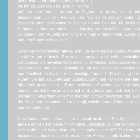
deine Hilfe“ über „Befreie Außenposten X“
bis hin zu „Besiege den Boss Y“. Primär
geht es aber darum, Horden an Gegnern zu besiegen und neb
einzunehmen, um den Feinden den Nachschub abzuschneiden. D
Besiegen einer bestimmten Anzahl an kleinen Feinden. Ist dieser ers
Hauptmann, der etwas stärker ist und besiegt werden möchte. Kaum ist 
Soldaten in den Außenposten und er gilt als eingenommen. Zusätzlic
anderen Bonus zu entdecken.
Zwischen den Missionen gilt es, sich und seine freigespielten Charakt
zu skillen und zu leveln. Das Ausrüstungssystem ist recht übersichtli
Schadensart die jeweilige Waffe macht und welchen Schaden sie verur
welchen Level und welche Qualität sie hat, aber diese Werte wirken s
aus. Somit ist das System recht einsteigerfreundlich. Die Skillung de
Runen. Sie sind als Skill-Baum aufgebaut und man kann hier mit Hilfe
Missionen gesammelt hat, Runen aktivieren. Erwähnenswert ist noch
empfohlene Schadensart angezeigt wird, sodass man sich hier bei
leichter tut. Außerdem kann man hier den Schwierigkeitsgrad der jew
der Missionen bekommt man angezeigt, welche neuen Charaktere man f
man gefunden hat.
Den Abenteuermodus kann man zu zweit bestreiten. Ein Spieler spi
andere auf dem Fernseher mit Wii-Mote und Nunchuck oder dem Pro Contr
welche die ältere Generation sicherlich noch aus der NES-Zeit kennt. 
besser man diese bestreitet, desto mehr Auswahlmöglichkeiten ha