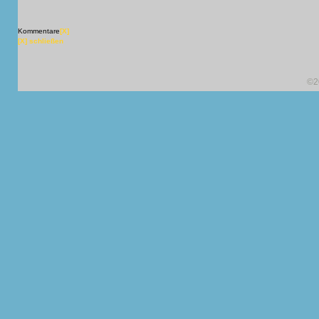
Kommentare
[X]
[X] schließen
©2