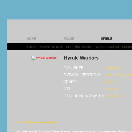
HOME
FILME
SPIELE
XBOX
|
PLAYSTATION
|
PC
|
NINTENDO
|
GESELLSCHAFTSSPIE
Hyrule Warriors
PUBLISHER:
Nintendo
ENTWICKLERSTUDIO:
Koei Tecmo Ga
GENRE:
Action
ART:
Fullprice
ERSCHEINUNGSDATUM:
19.09.2014
17.11.2014 von Born2bewild