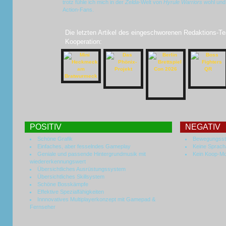
trotz fühle ich mich in der
Zelda
-Welt von
Hyrule Warriors
wohl und 
Action-Fans.
Die letzten Artikel des eingeschworenen Redaktions-Te
Kooperation:
POSITIV
NEGATIV
Schöne Grafik
Bewegungsste
Einfaches, aber fesselndes Gameplay
Keine Sprac
Geniale und passende Hintergrundmusik mit
Kein Koop-M
wiedererkennungswert
Übersichtliches Ausrüstungssystem
Übersichtliches Skillsystem
Schöne Bosskämpfe
Effektive Spezialfähigkeiten
Innnovatives Multiplayerkonzept mit Gamepad &
Fernseher