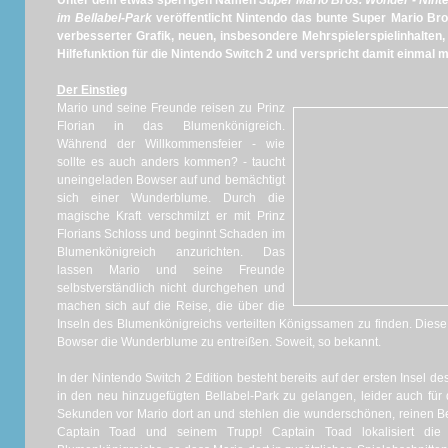
Unter dem etwas sperrigen Namen
Super Mario Bros. Wonder - Nint
im Bellabel-Park
veröffentlicht Nintendo das bunte Super Mario Br
verbesserter Grafik, neuen, insbesondere Mehrspielerspielinhalten
Hilfefunktion für die Nintendo Switch 2 und verspricht damit einmal
Der Einstieg
Mario und seine Freunde reisen zu Prinz
Florian in das Blumenkönigreich.
Während der Willkommensfeier - wie
sollte es auch anders kommen? - taucht
uneingeladen Bowser auf und bemächtigt
sich einer Wunderblume. Durch die
magische Kraft verschmilzt er mit Prinz
Florians Schloss und beginnt Schaden im
Blumenkönigreich anzurichten. Das
lassen Mario und seine Freunde
selbstverständlich nicht durchgehen und
machen sich auf die Reise, die über die
Inseln des Blumenkönigreichs verteilten Königssamen zu finden. Diese 
Bowser die Wunderblume zu entreißen. Soweit, so bekannt.
In der Nintendo Switch 2 Edition besteht bereits auf der ersten Insel d
in den neu hinzugefügten Bellabel-Park zu gelangen, leider auch fü
Sekunden vor Mario dort an und stehlen die wunderschönen, reinen Be
Captain Toad und seinem Trupp! Captain Toad lokalisiert die