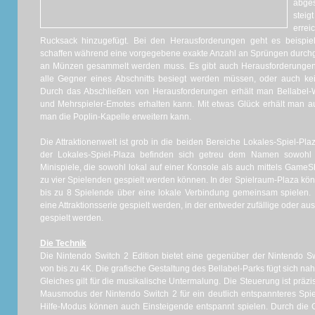
abge
steig
errei
Rucksack hinzugefügt. Bei den Herausforderungen geht es beispie
schaffen während eine vorgegebene exakte Anzahl an Sprüngen durchge
an Münzen gesammelt werden muss. Es gibt auch Herausforderungen, 
alle Gegner eines Abschnitts besiegt werden müssen, oder auch ke
Durch das Abschließen von Herausforderungen erhält man Bellabel
und Mehrspieler-Emotes erhalten kann. Mit etwas Glück erhält man 
man die Poplin-Kapelle erweitern kann.
Die Attraktionenwelt ist grob in die beiden Bereiche Lokales-Spiel-Plaz
der Lokales-Spiel-Plaza befinden sich getreu dem Namen sowohl 
Minispiele, die sowohl lokal auf einer Konsole als auch mittels Game
zu vier Spielenden gespielt werden können. In der Spielraum-Plaza kön
bis zu 8 Spielende über eine lokale Verbindung gemeinsam spielen. 
eine Attraktionsserie gespielt werden, in der entweder zufällige oder a
gespielt werden.
Die Technik
Die Nintendo Switch 2 Edition bietet eine gegenüber der Nintendo Sw
von bis zu 4K. Die grafische Gestaltung des Bellabel-Parks fügt sich nahtl
Gleiches gilt für die musikalische Untermalung. Die Steuerung ist präzi
Mausmodus der Nintendo Switch 2 für ein deutlich entspannteres Spi
Hilfe-Modus können auch Einsteigende entspannt spielen. Durch die 