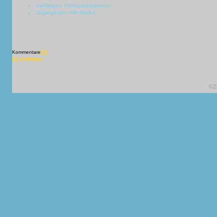
Vielfältigere Mehrspieleroptionen
Zugänglicher Hilfe-Modus
Kommentare
[X]
[X] schließen
©2