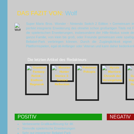
DAS FAZIT VON:
Wolf
Super Mario Bros. Wonder - Nintendo Switch 2 Edition + Gemeinsam im 
perfekt integrierte Erweiterung des ohnehin schon großartigen Titels mi
die spielerischen Erweiterungen, insbesondere der Hilfe-Modus sowie de
ganze Familie, von klein bis groß, oder Freunde gemeinsam viele spaß
Bellabel-Park verbringen können. Durch die Zugänglichkeit eignet
Plattformspielen, egal ob Anfänger oder Veteran und kann daher bedenke
Die letzten Artikel des Redakteurs:
POSITIV
NEGATIV
Verbesserte Grafikauflösung für 4K
Sinnvolle spielerische Erweiterungen
Sehr gut integrierter Bellabel-Park