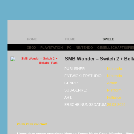
HOME
FILME
SPIELE
XBOX
|
PLAYSTATION
|
PC
|
NINTENDO
|
GESELLSCHAFTSSPIE
SMB Wonder – Switch 2 + Bell
PUBLISHER:
Nintendo
ENTWICKLERSTUDIO:
Nintendo
GENRE:
Action
SUB-GENRE:
Plattform
ART:
Fullprice
ERSCHEINUNGSDATUM:
26.03.2026
28.05.2026 von Wolf