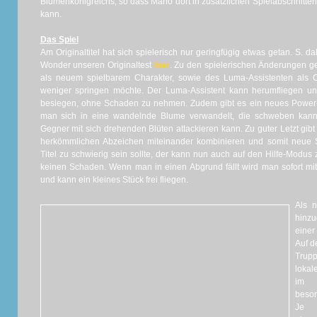
Blumenkönigreichs, so dass Mario dort in zusätzlichen Spielabschnitte
kann.
Das Spiel
Am Originaltitel hat sich spielerisch nur geringfügig etwas getan. S. d
Wonder unseren Originaltest
hier
. Zu den spielerischen Änderungen ge
als neuem spielbarem Charakter, sowie des Luma-Assistenten als Op
weniger springen möchte. Der Luma-Assistent kann herumfliegen
besiegen, ohne Schaden zu nehmen. Zudem gibt es ein neues Power
man sich in eine wandelnde Blume verwandelt, die schweben kann
Gegner mit sich drehenden Blüten attackieren kann. Zu guter Letzt gib
herkömmlichen Abzeichen miteinander kombinieren und somit neue 
Titel zu schwierig sein sollte, der kann nun auch auf den Hilfe-Modus
keinen Schaden. Wenn man in einen Abgrund fällt wird man sofort mit e
und kann ein kleines Stück frei fliegen.
Als n
hinz
einer
Auf d
Trup
loka
im S
beson
Je 