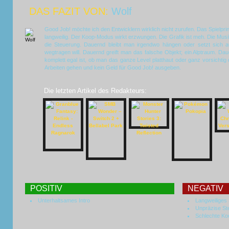
DAS FAZIT VON:
Wolf
Good Job! möchte ich den Entwicklern wirklich nicht zurufen. Das Spielpri
langweilig. Der Koop-Modus wirkt erzwungen. Die Grafik ist meh. Die Musi
die Steuerung. Dauernd bleibt man irgendwo hängen oder setzt sich 
wegtragen will. Dauernd greift man das falsche Objekt; ein Alptraum. D
komplett egal ist, ob man das ganze Level platthaut oder ganz vorsichtig 
Arbeiten gehen und kein Geld für Good Job! ausgeben.
Die letzten Artikel des Redakteurs:
POSITIV
NEGATIV
Unterhaltsames Intro
Langweiliges 
Unpräzise St
Schlechte K