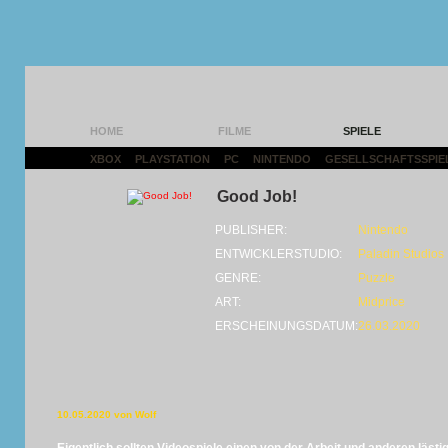
HOME
FILME
SPIELE
XBOX
|
PLAYSTATION
|
PC
|
NINTENDO
|
GESELLSCHAFTSSPIE
Good Job!
PUBLISHER:
Nintendo
ENTWICKLERSTUDIO:
Paladin Studios
GENRE:
Puzzle
ART:
Midprice
ERSCHEINUNGSDATUM:
26.03.2020
10.05.2020 von Wolf