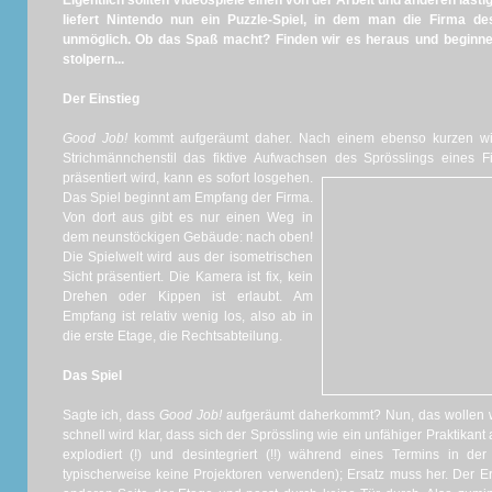
Eigentlich sollten Videospiele einen von der Arbeit und anderen läst
liefert Nintendo nun ein Puzzle-Spiel, in dem man die Firma de
unmöglich. Ob das Spaß macht? Finden wir es heraus und beginnen
stolpern...
Der Einstieg
Good Job!
kommt aufgeräumt daher. Nach einem ebenso kurzen wie
Strichmännchenstil das fiktive Aufwachsen des Sprösslings eines F
präsentiert wird, kann es sofort losgehen.
Das Spiel beginnt am Empfang der Firma.
Von dort aus gibt es nur einen Weg in
dem neunstöckigen Gebäude: nach oben!
Die Spielwelt wird aus der isometrischen
Sicht präsentiert. Die Kamera ist fix, kein
Drehen oder Kippen ist erlaubt. Am
Empfang ist relativ wenig los, also ab in
die erste Etage, die Rechtsabteilung.
Das Spiel
Sagte ich, dass
Good Job!
aufgeräumt daherkommt? Nun, das wollen wi
schnell wird klar, dass sich der Sprössling wie ein unfähiger Praktikant 
explodiert (!) und desintegriert (!!) während eines Termins in der 
typischerweise keine Projektoren verwenden); Ersatz muss her. Der Ers