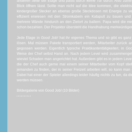
anderen Seite der Etage und passt durch keine Tür durch. Also zumin
Blick öffnen lässt. Sollte man nicht auf die Idee kommen, die elekt
kindergroßer Stecker an ebenso große Steckdosen mit Energie zu ve
effizient erwiesen mit den Stromkabeln ein Katapult zu bauen und 
mehrere Wände hindurch an den Zielort zu ballern. Papa wird die m
schon bezahlen. Der Projektor übersteht die Handhabung merkwürdig
Jede Etage in
Good Job!
hat ihr eigenes Thema und so gibt es ganz 
lösen. Mal müssen Pakete transportiert werden, Mitarbeiter zurück a
gegossen werden. Eigentlich typische Praktikantentätigkeiten; in
Goo
Weise der Chef selbst Hand an. Nach jedem Level wird zusammengef
wieviel Schaden man angerichtet hat. Außerdem gibt es in jedem Leve
die der Chef auch gerne mal einem seiner Mitarbeiter vom Kopf sti
jemanden zu finden, der in seiner Freizeit arbeiten will, so kann man
Dabei hat einer der Spieler allerdings leider häufig nichts zu tun, da di
werden müssen.
Bildergalerie von Good Job! (10 Bilder)