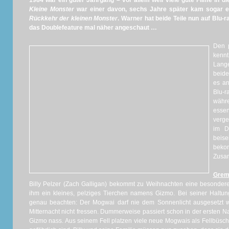
1984 war ein guter Jahrgang – vor allem weil viele gute Filme in 
Kleine Monster
war einer davon, sechs Jahre später kam sogar e
Rückkehr der kleinen Monster
. Warner hat beide Teile nun auf Blu-r
das Doublefeature mal näher angeschaut …
Den 
kennt
Lange
beide
es a
Blu-r
währe
esse
verge
im D
beise
beko
Zusa
Greml
Billy
Pelzer
(
Zach
Galligan
) bekommt zu Weihnachten eine besonder
ihm ein kleines, pelziges Tierchen namens
Gizmo
. Bei seiner Haltu
genau beachten:
Der
Mogwai
darf nie dem Sonnenlicht ausgesetzt 
Mitternacht nicht fressen.
Dummerweise passiert schon in der ersten Na
Gizmo
nass.
Aus seinem Fell platzen viele neue
Mogwais als Fellbüsch