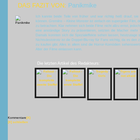
DAS FAZIT VON:
Panikmike
Ich kannte beide Teile von früher und war richtig heiß drauf, s
können.
Gremlins – Kleine Monster
ist einfach ein supergeiler Film, 
zu betrachten. Klar nehmen sich beide Filme nicht allzu ernst, jedoch 
eine anständige Story zu präsentieren, setzten die Macher mehr 
Damals konnten sich die Spezialeffekte sehen lassen, heutzutage s
Nichtsdestotrotz ist die Doppel-Blu-ray für Fans wichtig, da es den z
zu kaufen gibt. Alles in allem sind die Horror-Komödien sehenswer
Alter der Filme einlassen kann.
Die letzten Artikel des Redakteurs:
Kommentare
[X]
[X] schließen