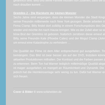
gefährlich sind.
Billy und seine Familie müssen nun zusehen, dass sie di
nach draußen kommt …
Gremlins 2 – Die Rückkehr der kleinen Monster
Sechs Jahre sind vergangen, dass die kleinen Monster die Stadt Kings
seiner Freundin mittlerweile nach New York gezogen.
Beide arbeiten i
Firma
Clamp
. Billy findet dort zufällig in einem Forschungsbüro des
wieder und möchte ihn nach Hause bringen.
Wie es der Zufall aber so w
böse Brut der
Gremlins
ist geboren.
Natürlich zerstören diese erneut a
Billy, seine Freundin Kate (
Phoebe
Cates
) und der Mogul
Clamp
(
John
um erneut eine Katastrophe zu verhindern …
Die Qualität der Filme ist dem Alter entsprechend gut ausgefallen.
Tr
bemängeln.
Das Bild ist zwar besser als auf der DVD, trotzdem könn
aktuellen Produktionen mithalten.
Der Kontrast und die Farben passen zw
zu erkennen.
Beim Ton hat Warner lediglich mittelmäßige Qualität abgel
ist mager ausgefallen, es mangelt an Räumlichkeit und Dynamik.
Die
jedoch hat die Heimkinoanlage sehr wenig zu tun.
Dafür hat Warner ei
sich freuen.
Cover & Bilder ©
www.sofahelden.de