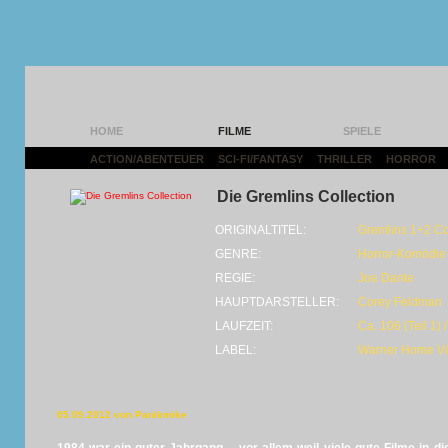
HOME
FILME
SPIELE
ACTION/ABENTEUER
|
SCI-FI/FANTASY
|
THRILLER
|
HORROR
|
Die Gremlins Collection
ORIGINALTITEL:
Gremlins 1+2 Co
GENRE:
Horror-Komödie
REGIE:
Joe Dante
HAUPTDARSTELLER:
Corey Feldman
LAUFZEIT:
Ca. 106 (Teil 1) 
LABEL:
Warner Home V
05.09.2012 von Panikmike