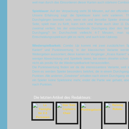
weil man durch das Einsortieren dieser Karten auch stärkere Combo
Spieldauer
: Auf der Verpackung steht 30 Minuten, auf der offizie
Unsere Erfahrung sagt: die Spieldauer kann sehr variieren. 
Durchgängen beendet sein, wenn ein und derselbe Spieler dreimal h
Seite, spielt man zu fünft, kann sich eine Partie auch über 11 D
zweimal verliert, bis der entscheidende Durchgang über den Verl
Durchgang? Im Durchschnitt vielleicht 4-7 Minuten, man spi
Entscheidungsspielraum gibt es nicht, und auch kein Upkeep.
Wiederspielbarkeit:
Combo Up
kommt mit zwei zusätzlichen Spi
Kariert“ und Punktewertung. In der klassischen Variante we
Weitergeben aussortiert; diese kamen im Vorgänger „Krass Kariert“ vo
weniger Abwechslung und Spieltiefe bietet, bei einem ohnehin schon s
nicht als positiv für die Wiederspielbarkeit herausstellen.
Die Punktewertung finden wir da die interessantere Variante, weil s
Denn es werden Spieler besonders belohnt, die in einem Durchgang al
Punkten. Alle anderen „Gewinner“ erhalten nach einem Durchgang eine
ein Spieler keine Spielsteine mehr, endet die Partie wie gehabt, ab
nach Punkten.
Die letzten Artikel des Redakteurs: