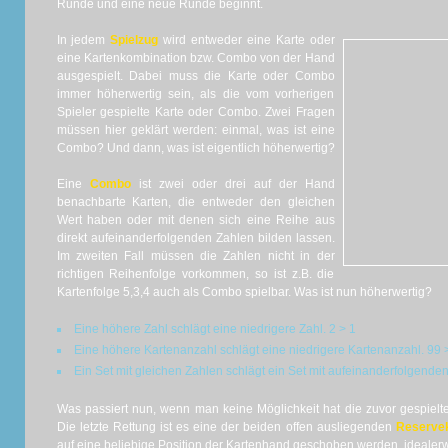
Runde und eine neue Runde beginnt.
In jedem
Spielzug
wird entweder eine Karte oder
eine Kartenkombination bzw. Combo von der Hand
ausgespielt. Dabei muss die Karte oder Combo
immer höherwertig sein, als die vom vorherigen
Spieler gespielte Karte oder Combo. Zwei Fragen
müssen hier geklärt werden: einmal, was ist eine
Combo? Und dann, was ist eigentlich höherwertig?
Eine
Combo
ist zwei oder drei auf der Hand
benachbarte Karten, die entweder den gleichen
Wert haben oder mit denen sich eine Reihe aus
direkt aufeinanderfolgenden Zahlen bilden lassen.
Im zweiten Fall müssen die Zahlen nicht in der
richtigen Reihenfolge vorkommen, so ist z.B. die
Kartenfolge 5,3,4 auch als Combo spielbar. Was ist nun höherwertig?
Eine höhere Zahl schlägt eine niedrigere Zahl. 2 > 1
Eine höhere Kartenanzahl schlägt eine niedrigere Kartenanzahl. 99 
Ein Set mit gleichen Zahlen schlägt ein Set mit aufeinanderfolgende
Was passiert nun, wenn man keine Möglichkeit hat die zuvor gespiel
Die letzte Rettung ist es eine der beiden offen ausliegenden
Reserve
auf eine beliebige Position der Kartenhand geschoben werden, idealer