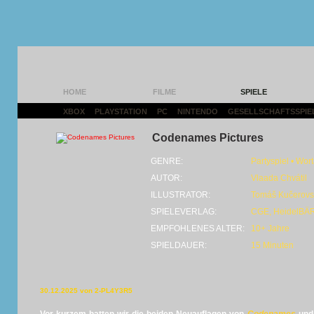
HOME
FILME
SPIELE
XBOX
|
PLAYSTATION
|
PC
|
NINTENDO
|
GESELLSCHAFTSSPIE
Codenames Pictures
GENRE:
Partyspiel • Wor
AUTOR:
Vlaada Chvátil
ILLUSTRATOR:
Tomáš Kučerovs
SPIELEVERLAG:
CGE, HeidelBÄ
EMPFOHLENES ALTER:
10+ Jahre
SPIELDAUER:
15 Minuten
30.12.2025 von 2-PL4Y3R5