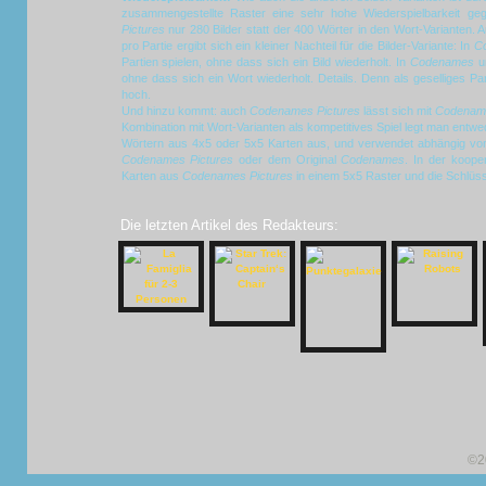
zusammengestellte Raster eine sehr hohe Wiederspielbarkeit geg
Pictures
nur 280 Bilder statt der 400 Wörter in den Wort-Varianten. 
pro Partie ergibt sich ein kleiner Nachteil für die Bilder-Variante: In
C
Partien spielen, ohne dass sich ein Bild wiederholt. In
Codenames
u
ohne dass sich ein Wort wiederholt. Details. Denn als geselliges Par
hoch.
Und hinzu kommt: auch
Codenames Pictures
lässt sich mit
Codenam
Kombination mit Wort-Varianten als kompetitives Spiel legt man entwe
Wörtern aus 4x5 oder 5x5 Karten aus, und verwendet abhängig vo
Codenames Pictures
oder dem Original
Codenames
. In der koope
Karten aus
Codenames Pictures
in einem 5x5 Raster und die Schlüs
Die letzten Artikel des Redakteurs:
©2