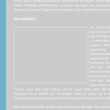
Wie in allen
Codenames
Varianten kompetieren die beiden Teams darum
Karten im Raster identifiziert hat. Je besser die Tipps des Tippgebe
Team die Tipps des Tippgebers interpretiert, desto erfolgreicher wird da
Der Spielablauf
Die Teams si
man am Zug, le
wie im Origina
zu entdecken,
eigenen Team
gleichzeit
Gemeinsamkei
gegnerischen
schlimmer: da
Bild des Att
Gemeinsamke
beschrieben 
eine Zahl, di
Bilder diese 
Schade, dass man nicht einfach „Rot 4“ sagen kann, denn alle Bi
Insgesamt ist es gefühlt viel schwieriger Tipps zu geben als in d
Gemeinsamkeiten gefunden werden können, aber eben auch mit den Bi
Nun sind die Ratenden an der Reihe und müssen abliefern. Sie tippen a