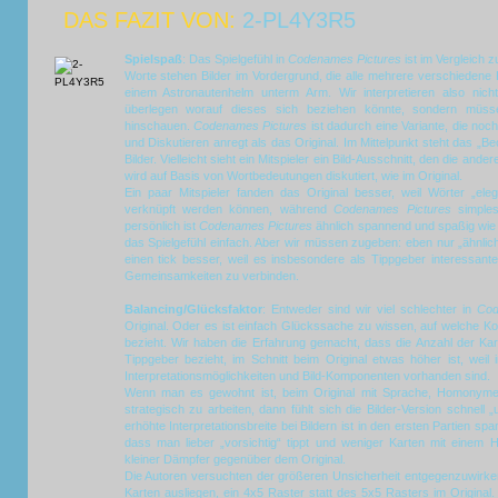
DAS FAZIT VON:
2-PL4Y3R5
Spielspaß
: Das Spielgefühl in
Codenames Pictures
ist im Vergleich 
Worte stehen Bilder im Vordergrund, die alle mehrere verschiedene 
einem Astronautenhelm unterm Arm. Wir interpretieren also ni
überlegen worauf dieses sich beziehen könnte, sondern müs
hinschauen.
Codenames Pictures
ist dadurch eine Variante, die no
und Diskutieren anregt als das Original. Im Mittelpunkt steht das „B
Bilder. Vielleicht sieht ein Mitspieler ein Bild-Ausschnitt, den die a
wird auf Basis von Wortbedeutungen diskutiert, wie im Original.
Ein paar Mitspieler fanden das Original besser, weil Wörter „ele
verknüpft werden können, während
Codenames Pictures
simples
persönlich ist
Codenames Pictures
ähnlich spannend und spaßig wie 
das Spielgefühl einfach. Aber wir müssen zugeben: eben nur „ähnlich
einen tick besser, weil es insbesondere als Tippgeber interessant
Gemeinsamkeiten zu verbinden.
Balancing/Glücksfaktor
: Entweder sind wir viel schlechter in
Cod
Original. Oder es ist einfach Glückssache zu wissen, auf welche K
bezieht. Wir haben die Erfahrung gemacht, dass die Anzahl der Kar
Tippgeber bezieht, im Schnitt beim Original etwas höher ist, weil
Interpretationsmöglichkeiten und Bild-Komponenten vorhanden sind.
Wenn man es gewohnt ist, beim Original mit Sprache, Homonymen
strategisch zu arbeiten, dann fühlt sich die Bilder-Version schnell 
erhöhte Interpretationsbreite bei Bildern ist in den ersten Partien 
dass man lieber „vorsichtig“ tippt und weniger Karten mit einem
kleiner Dämpfer gegenüber dem Original.
Die Autoren versuchten der größeren Unsicherheit entgegenzuwirke
Karten ausliegen, ein 4x5 Raster statt des 5x5 Rasters im Original.