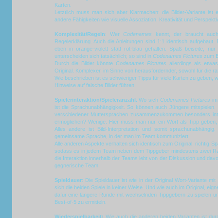
Karten.
Letztlich muss man sich aber Klarmachen: die Bilder-Variante ist e
andere Fähigkeiten wie visuelle Assoziation, Kreativität und Perspekt
Komplexität/Regeln
: Wer
Codenames
kennt, der braucht auc
Regelerklärung. Auch die Anleitungen sind 1:1 identisch aufgebaut. D
eben in orange-violett statt rot-blau gehalten. Spaß beiseite, nur
unterscheiden sich tatsächlich; so sind in
Codenames Pictures
zum Be
Durch die Bilder könnte
Codenames Pictures
allerdings als etw
Original. Komplexer, im Sinne von herausfordernder, sowohl für die r
Wie beschrieben ist es schwieriger Tipps für viele Karten zu geben, 
Hinweise auf falsche Bilder führen.
Spielerinteraktion/Spieleranzahl
: Wo sich
Codenames Pictures
im 
ist die Sprachunabhängigkeit. So können auch Jüngere mitspielen. 
verschiedener Muttersprachen zusammenzukommen besonders inter
ermöglichen? Wenige. Hier muss man nur ein Wort als Tipp geben,
Alles andere ist Bild-Interpretation und somit sprachunabhängig
gemeinsame Sprache, in der man im Team kommuniziert.
Alle anderen Aspekte verhalten sich identisch zum Original: richtig S
sodass es in jedem Team neben dem Tippgeber mindestens zwei Rat
die Interaktion innerhalb der Teams lebt von der Diskussion und da
gegnerische Team.
Spieldauer
: Die Spieldauer ist wie in der Original Wort-Variante m
sich die beiden Spiele in keiner Weise. Und wie auch im Original, eign
dafür eine längere Runde mit wechselnden Tippgebern zu spielen u
Best-of-5 zu ermitteln.
Wiederspielbarkeit:
Wie auch die anderen beiden Varianten ist durc