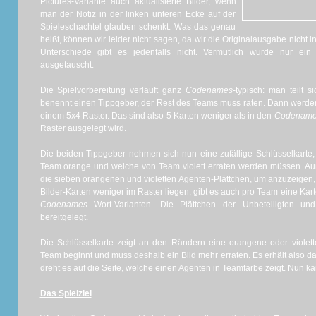
Pictures-Variante auch aktualisierte Bilder, wenn
man der Notiz in der linken unteren Ecke auf der
Spieleschachtel glauben schenkt. Was das genau
heißt, können wir leider nicht sagen, da wir die Originalausgabe nicht 
Unterschiede gibt es jedenfalls nicht. Vermutlich wurde nur ein 
ausgetauscht.
Die Spielvorbereitung verläuft ganz
Codenames
-typisch: man teilt 
benennt einen Tippgeber, der Rest des Teams muss raten. Dann werden 
einem 5x4 Raster. Das sind also 5 Karten weniger als in den
Codenam
Raster ausgelegt wird.
Die beiden Tippgeber nehmen sich nun eine zufällige Schlüsselkarte,
Team orange und welche von Team violett erraten werden müssen. A
die sieben orangenen und violetten Agenten-Plättchen, um anzuzeigen, 
Bilder-Karten weniger im Raster liegen, gibt es auch pro Team eine Karte
Codenames
Wort-Varianten. Die Plättchen der Unbeteiligten un
bereitgelegt.
Die Schlüsselkarte zeigt an den Rändern eine orangene oder violet
Team beginnt und muss deshalb ein Bild mehr erraten. Es erhält also 
dreht es auf die Seite, welche einen Agenten in Teamfarbe zeigt. Nun k
Das Spielziel