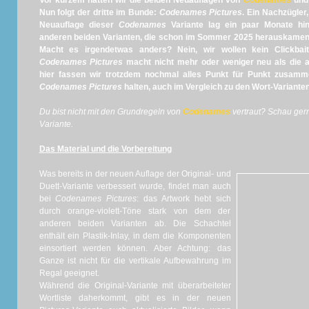
Vor kurzem hatten wir die beiden Neuauflagen von
Codenames
un
Nun folgt der dritte im Bunde:
Codenames Pictures
. Ein Nachzügle
Neuauflage dieser
Codenames
Variante lag ein paar Monate hi
anderen beiden Varianten, die schon im Sommer 2025 herauskamen
Macht es irgendetwas anders? Nein, wir wollen kein Clickbai
Codenames
Pictures
macht nicht mehr oder weniger neu als die 
hier fassen wir trotzdem nochmal alles Punkt für Punkt zusam
Codenames Pictures
halten, auch im Vergleich zu den Wort-Varianten
Du bist nicht mit den Grundregeln von
Codenames
vertraut? Schau ger
Variante.
Das Material und die Vorbereitung
Was bereits in der neuen Auflage der Original- und
Duett-Variante verbessert wurde, findet man auch
bei
Codenames Pictures
: das Artwork hebt sich
durch orange-violett-Töne stark von dem der
anderen beiden Varianten ab. Die Schachtel
enthält ein Plastik-Inlay, in dem die Komponenten
einsortiert werden können. Aber Achtung: das
Ganze ist nicht für die vertikale Aufbewahrung im
Regal geeignet.
Während die Original-Variante mit überarbeiteter
Wortliste daherkommt, gibt es in der neuen