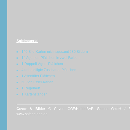
Spielmaterial
140 Bild-Karten mit insgesamt 280 Bildern
14 Agenten-Plättchen in zwei Farben
1 Doppelt-Agent Plättchen
4 unbeteiligte Zuschauer Plättchen
1 Attentäter Plättchen
60 Schlüssel-Karten
1 Regelheft
1 Kartenständer
Cover & Bilder ©
Cover: CGE/HeidelBÄR Games GmbH / Bild
www.sofahelden.de