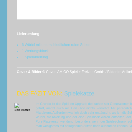
Lieferumfang
6 Würfel mit unterschiedlichen roten Seiten
1 Wertungsblock
1 Spielanleitung
Cover & Bilder ©
Cover: AMIGO Spiel + Freizeit GmbH / Bilder im Artik
DAS FAZIT VON:
Spielekatze
Im Grunde ist das Spiel ein Upgrade des schon seit Generationen 
gefällt, macht auch mit
Chili Dice
nichts verkehrt. Mir persönlich
Mitspielern. Außerdem war ich doch sehr enttäuscht, als ich die Sc
Würfel, die Anleitung und der eine Spielblock waren enthalten, der
Pure Platzverschwendung, besonders wenn der Spieleschrank schon 
man wenigstens mit beiliegenden Stiften noch ausnutzen können. Von