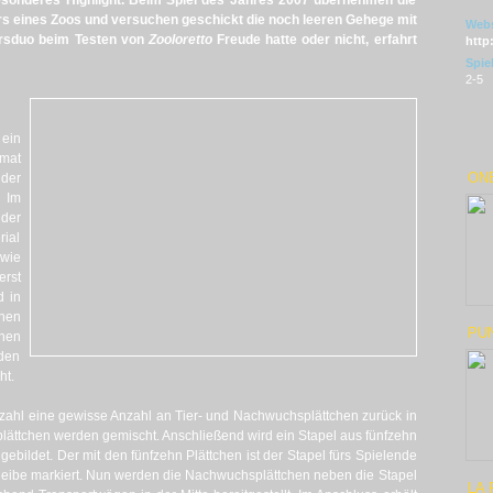
besonderes Highlight. Beim Spiel des Jahres 2007 übernehmen die
rs eines Zoos und versuchen geschickt die noch leeren Gehege mit
Webs
ursduo beim Testen von
Zooloretto
Freude hatte oder nicht, erfahrt
http
Spie
2-5
ein
rmat
ON
 der
. Im
der
ial
owie
rst
d in
nen
PU
chen
den
ht.
rzahl eine gewisse Anzahl an Tier- und Nachwuchsplättchen zurück in
rplättchen werden gemischt. Anschließend wird ein Stapel aus fünfzehn
ebildet. Der mit den fünfzehn Plättchen ist der Stapel fürs Spielende
cheibe markiert. Nun werden die Nachwuchsplättchen neben die Stapel
LA 