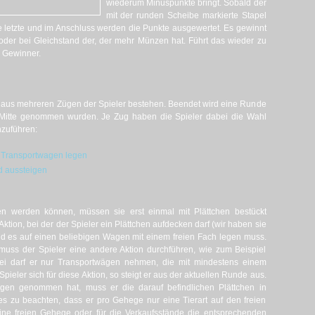
wiederum Minuspunkte bringt. Sobald der
mit der runden Scheibe markierte Stapel
e letzte und im Anschluss werden die Punkte ausgewertet. Es gewinnt
oder bei Gleichstand der, der mehr Münzen hat. Führt das wieder zu
e Gewinner.
e aus mehreren Zügen der Spieler bestehen. Beendet wird eine Runde
 Mitte genommen wurden. Je Zug haben die Spieler dabei die Wahl
hzuführen:
n Transportwagen legen
 aussteigen
 werden können, müssen sie erst einmal mit Plättchen bestückt
Aktion, bei der der Spieler ein Plättchen aufdecken darf (wir haben sie
 es auf einen beliebigen Wagen mit einem freien Fach legen muss.
 muss der Spieler eine andere Aktion durchführen, wie zum Beispiel
i darf er nur Transportwägen nehmen, die mit mindestens einem
Spieler sich für diese Aktion, so steigt er aus der aktuellen Runde aus.
gen genommen hat, muss er die darauf befindlichen Plättchen in
es zu beachten, dass er pro Gehege nur eine Tierart auf den freien
keine freien Gehege oder für die Verkaufsstände die entsprechenden