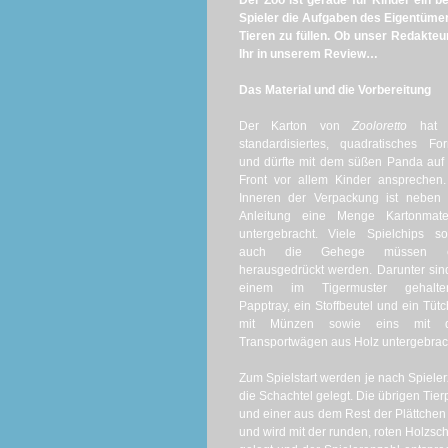
Der Zoo ist gerade für Kinder ein 
Spieler die Aufgaben des Eigentüme
Tieren zu füllen. Ob unser Redakte
Ihr in unserem Review…
Das Material und die Vorbereitung
Der Karton von
Zooloretto
hat 
standardisiertes, quadratisches Fo
und dürfte mit dem süßen Panda auf
Front vor allem Kinder ansprechen
Inneren der Verpackung ist neben 
Anleitung eine Menge Kartonmater
untergebracht. Viele Spielchips s
auch die Gehege müssen e
herausgedrückt werden. Darunter sin
einem im Tigermuster gehalte
Papptray, ein Stoffbeutel und ein Tüt
mit Münzen sowie eins mit 
Transportwägen aus Holz untergebrac
Zum Spielstart werden je nach Spiele
die Schachtel gelegt. Die übrigen Tie
und einer aus dem Rest der Plättchen g
und wird mit der runden, roten Holzs