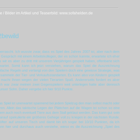
 / Bilder im Artikel und Teaserbild: www.sofahelden.de
2bewild
berrascht. Ich wusste zwar, dass es Spiel des Jahres 2007 ist, aber nach dem
 Gespräch mit einem Arbeitskollegen, der es schon kannte, erwartete ich eher
ls wir es aber zu dritt mit unserem Vierjährigen gespielt haben, offenbarte sich
rwartet. Somit kann ich jetzt verstehen, warum das Spiel die Auszeichnung
einfache Regeln und verlangt von den Spielern doch eine gewisse Strategie, was
ammeln der Tier- und Verkaufsstandarten. Es kann also von Kindern gespielt
macht Ihnen wegen der vielen Tierarten Spaß. Andererseits fordert es aber
h war zwar meinen zwei Gegenspielern weit unterlegen hatte aber dennoch
unser Sohn. Daher vergebe ich hier 9/10 Punkte.
Das Spiel ist unerwartet spannend bei jedem Spielzug den man selbst macht oder
en. Allein das taktische Legen der Plättchen auf die Wagen ist schon so eine
em auch noch eventuell Tiere aus dem Stall geklaut werden. Das kann gut sein
arauf spekulierte ein größeres Gehege voll zu kriegen in der nächsten Runde.
öfter auf unseren Tisch und damit bin ich sogar bei 10/10 Punkten, da ich
ann hier und durchaus auch verstehe, wieso es die Auszeichnung „Spiel des