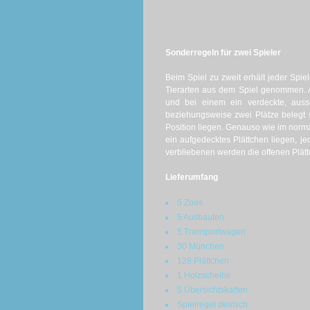
Sonderregeln für zwei Spieler
Beim Spiel zu zweit erhält jeder Spie
Tierarten aus dem Spiel genommen. A
und bei einem ein verdeckte, auss
beziehungsweise zwei Plätze belegt s
Position liegen. Genauso wie im norm
ein aufgedecktes Plättchen liegen, 
verbliebenen werden die offenen Plä
Lieferumfang
5 Zoos
5 Ausbauten
5 Transportwagen
30 München
128 Plättchen
1 Holzscheibe
5 Übersichtskarten
Spielregel deutsch