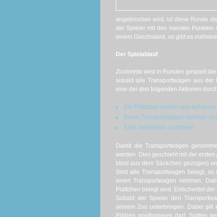
angebrochen wird, ist diese Runde di
der Spieler mit den meisten Punkten 
einem Gleichstand, so gibt es mehrer
Der Spielablauf
Zooloretto
wird in Runden gespielt di
sobald alle Transportwägen aus der
eine der drei folgenden Aktionen durc
Ein Plättchen ziehen und auf eine
Einen Transportwagen nehmen und
Eine Geldaktion ausführen
Damit die Transportwägen genommen
werden. Dies geschieht mit der ersten 
blind aus dem Säckchen gezogen) und
Sind alle Transportwagen belegt, so
einen Transportwagen nehmen. Dabe
Plättchen belegt sind. Entscheidet der 
Sobald der Spieler den Transportwa
seinem Zoo unterbringen. Dabei gilt 
Plätzen positionieren darf. Sollten 