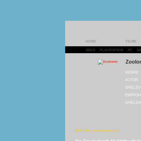
HOME
FILME
XBOX
|
PLAYSTATION
|
PC
|
N
Zoolor
GENRE:
AUTOR:
SPIELEV
EMPFOH
SPIELDA
28.11.2017 von Born2bewild