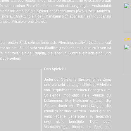
hend Transportwägen in der Mitte bereitgestellt. Im Anschluss erhält
ehend aus einer Zootafel mit einer verdeckt ausgelegten Ausbautafel
iellen Start erhalten die Spieler obendrein noch jeweils zwei Münzen.
n sich laut Anleitung einigen, man kann sich aber auch sehr gut darum
jüngste Mitspieler entscheidet.
OB
 den ersten Blick sehr umfangreich. Allerdings relativiert sich das auf
r schnell. Sie ist sehr verständlich geschrieben und sie zu lesen ist
 Es gibt zwar einige Regeln, die aber in Summe einfach sind und
ut übergehen.
Das Spielziel
Jeder der Spieler ist Besitzer eines Zoos
und versucht durch geschicktes Verteilen
von Tierplättchen in seinen Gehegen zum
Spielende möglichst viele Punkte zu
bekommen. Die Plättchen erhalten die
Spieler durch die Transportwagen, die
(zufällig) bestückt werden. Dabei gibt es
verschiedene Legeregeln zu beachten
und nicht benötigte Tiere oder
Verkaufsstände landen im Stall, der