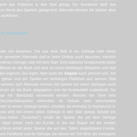
ird das Plättchen in den Stall gelegt. Ein Sonderfall stellt das
m Vorrat des Spielers gelegt wird. Alternativ können die Spieler aber
 ausführen:
 für zwei Münzen
n
eder ein einzelnes Tier aus dem Stall in ein Gehege oder einen
oo versetzen. Alternativ darf er beim Umbau auch tauschen, nämlich
m anderen Gehege oder mit dem Stall. Eine taktische Komponente bildet
e Münze an die Bank und eine an einen beliebigen Mitspieler und darf
n den eigenen Zoo legen. Aber auch die
Abgabe
kann sinnvoll sein, bei
gehen und der Spieler ein beliebiges Plättchen aus seinem Stall
 nehmen darf. Alternativ können die Spieler bei vollen Gehegen auch
ünzen an die Bank abgegeben und die Ausbautafel aufgedeckt. Sie
ge mit Standplatz verwendet werden. Manche der Tiere sind
eschlechtersymbol erkennbar ist. Sobald zwei verschieden
men in einem Gehege landen, erhalten sie einmalig (!) Nachwuchs in
ses wird bei einem vollen Gehege in den Stall gelegt. Sobald ein
bau-Aktion „Tauschen“), erhält der Spieler die auf dem Gehege
 Spiel endet, nach der Runde, in der der Stapel mit der runden
hluss erhält jeder Spieler die auf den Tafeln abgebildeten Punkte.
ere Punktzahl und für Gehege, bei denen ein Tier fehlt, die niedrigere