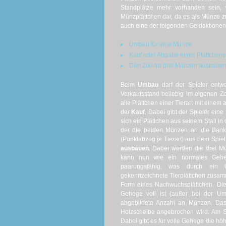
Standplätze mehr vorhanden sein, w
Münzplättchen dar, da es als Münze zu
auch eine der folgenden Geldaktionen
Umbau für eine Münze
Kauf oder Abgabe eines Plättchens
Den Zoo für drei Münzen ausbaue
Beim
Umbau
darf der Spieler entw
Verkaufsstand beliebig im eigenen Z
alle Plättchen einer Tierart mit eine
der
Kauf
. Dabei gibt der Spieler ein
sich ein Plättchen aus seinem Stall i
der die beiden Münzen an die Bank 
(Punktabzug je Tierart) aus dem Spiel
ausbauen
. Dabei werden die drei M
kann nun wie ein normales Gehe
paarungsfähig, was durch ein G
gekennzeichnete Tierplättchen zusam
Form eines Nachwuchsplättchen. Die
Gehege voll ist (außer bei der Um
abgebildete Anzahl an Münzen. Das
Holzscheibe angebrochen wird. Am Sc
Dabei gibt es für volle Gehege die höh