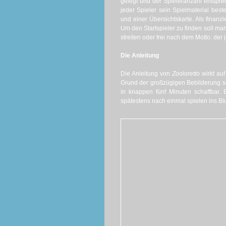
gelegt und der Spieleranzahl entsprec
jeder Spieler sein Spielmaterial best
und einer Übersichtskarte. Als finanz
Um den Startspieler zu finden soll ma
streiten oder frei nach dem Motto: der 
Die Anleitung
Die Anleitung von
Zooloretto
wirkt auf
Grund der großzügigen Bebilderung seh
in knappen fünf Minuten schaffbar.
spätestens nach einmal spielen ins Bl