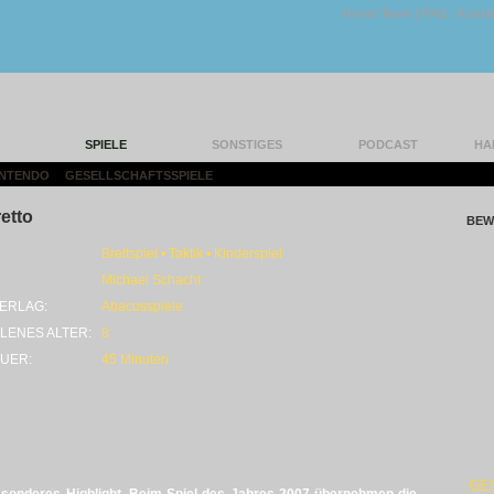
Unser Team
|
FAQ
|
Konta
SPIELE
SONSTIGES
PODCAST
HA
INTENDO
|
GESELLSCHAFTSSPIELE
|
etto
BEW
Brettspiel • Taktik • Kinderspiel
Michael Schacht
ERLAG:
Abacusspiele
LENES ALTER:
8
UER:
45 Minuten
GE