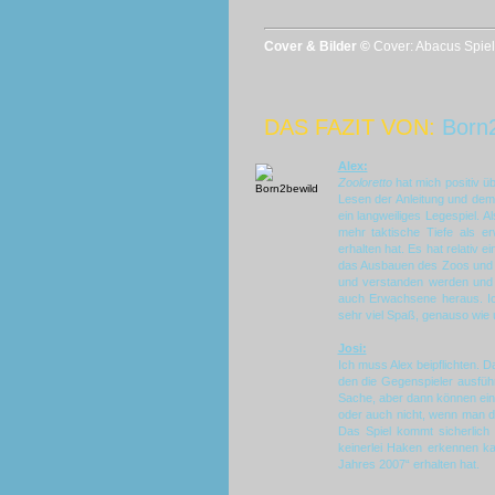
Cover & Bilder ©
Cover: Abacus Spiele
DAS FAZIT VON:
Born
Alex:
Zooloretto
hat mich positiv ü
Lesen der Anleitung und dem
ein langweiliges Legespiel. A
mehr taktische Tiefe als e
erhalten hat. Es hat relativ 
das Ausbauen des Zoos und s
und verstanden werden und 
auch Erwachsene heraus. Ic
sehr viel Spaß, genauso wie 
Josi:
Ich muss Alex beipflichten. 
den die Gegenspieler ausführ
Sache, aber dann können ein
oder auch nicht, wenn man d
Das Spiel kommt sicherlich 
keinerlei Haken erkennen k
Jahres 2007“ erhalten hat.