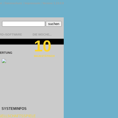
kt
|
Datenschutz
|
Impressum
|
Version 1.13.0.9
RD-/SOFTWARE
DIE WOCHE...
10
ERTUNG
MAJESTÄTISCH
SYSTEMINFOS
SELLSCHAFTSSPIELE