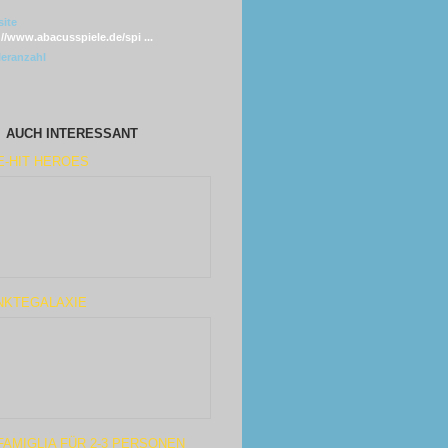
ite
://www.abacusspiele.de/spi ...
leranzahl
AUCH INTERESSANT
E-HIT HEROES
NKTEGALAXIE
FAMIGLIA FÜR 2-3 PERSONEN