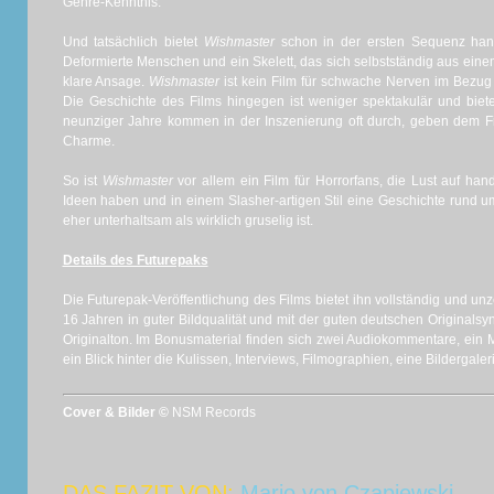
Genre-Kenntnis.
Und tatsächlich bietet
Wishmaster
schon in der ersten Sequenz hand
Deformierte Menschen und ein Skelett, das sich selbstständig aus eine
klare Ansage.
Wishmaster
ist kein Film für schwache Nerven im Bezug a
Die Geschichte des Films hingegen ist weniger spektakulär und biete
neunziger Jahre kommen in der Inszenierung oft durch, geben dem F
Charme.
So ist
Wishmaster
vor allem ein Film für Horrorfans, die Lust auf ha
Ideen haben und in einem Slasher-artigen Stil eine Geschichte rund 
eher unterhaltsam als wirklich gruselig ist.
Details des Futurepaks
Die Futurepak-Veröffentlichung des Films bietet ihn vollständig und un
16 Jahren in guter Bildqualität und mit der guten deutschen Originals
Originalton. Im Bonusmaterial finden sich zwei Audiokommentare, ein M
ein Blick hinter die Kulissen, Interviews, Filmographien, eine Bildergaleri
Cover & Bilder ©
NSM Records
DAS FAZIT VON:
Mario von Czapiewski