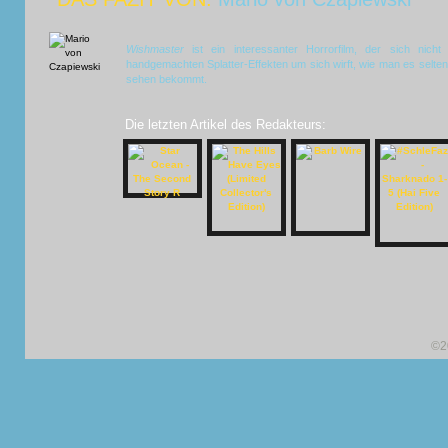
Wishmaster
ist ein interessanter Horrorfilm, der sich nich
handgemachten Splatter-Effekten um sich wirft, wie man es selten
sehen bekommt.
Die letzten Artikel des Redakteurs:
©2