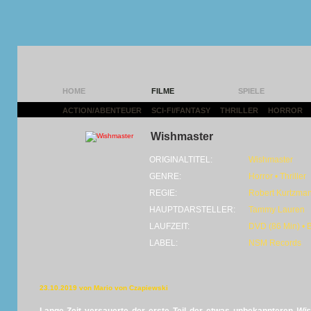
HOME
FILME
SPIELE
ACTION/ABENTEUER
|
SCI-FI/FANTASY
|
THRILLER
|
HORROR
|
Wishmaster
ORIGINALTITEL:
Wishmaster
GENRE:
Horror • Thriller
REGIE:
Robert Kurtzma
HAUPTDARSTELLER:
Tammy Lauren
LAUFZEIT:
DVD (86 Min) • 
LABEL:
NSM Records
23.10.2019 von Mario von Czapiewski