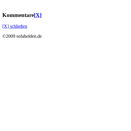
Kommentare
[X]
[X] schließen
©2009 sofahelden.de