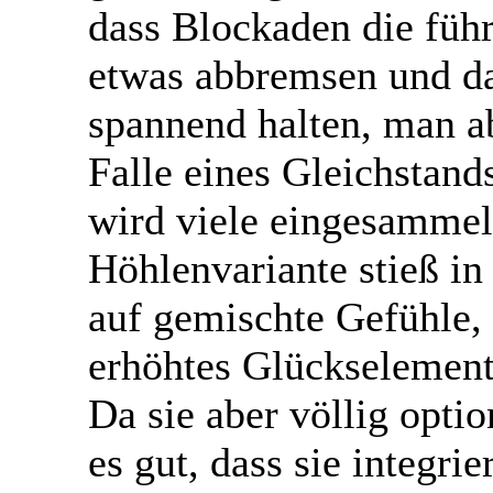
dass Blockaden die füh
etwas abbremsen und da
spannend halten, man 
Falle eines Gleichstand
wird viele eingesammel
Höhlenvariante stieß i
auf gemischte Gefühle, 
erhöhtes Glückselement 
Da sie aber völlig optio
es gut, dass sie integri