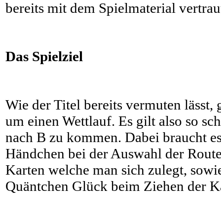
bereits mit dem Spielmaterial vertra
Das Spielziel
Wie der Titel bereits vermuten lässt, 
um einen Wettlauf. Es gilt also so s
nach B zu kommen. Dabei braucht es 
Händchen bei der Auswahl der Route
Karten welche man sich zulegt, sowie
Quäntchen Glück beim Ziehen der Ka