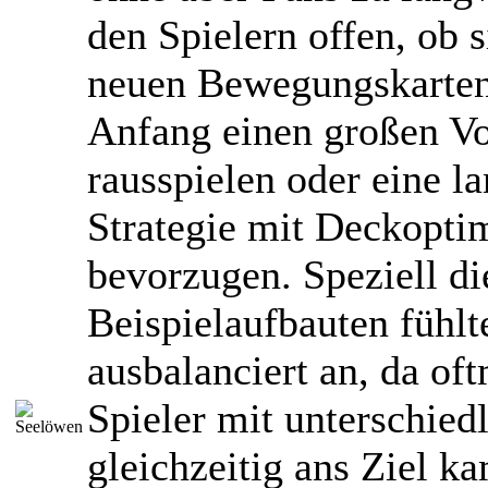
den Spielern offen, ob 
neuen Bewegungskarten
Anfang einen großen V
rausspielen oder eine l
Strategie mit Deckopti
bevorzugen. Speziell di
Beispielaufbauten fühlt
ausbalanciert an, da of
Spieler mit unterschied
gleichzeitig ans Ziel k