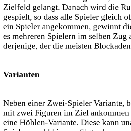
Zielfeld gelangt. Danach wird die R
gespielt, so dass alle Spieler gleich 
ein Spieler angekommen, gewinnt die
es mehreren Spielern im selben Zu
derjenige, der die meisten Blockade
Varianten
Neben einer Zwei-Spieler Variante, b
mit zwei Figuren im Ziel ankommen 
eine Höhlen-Variante. Diese kann u