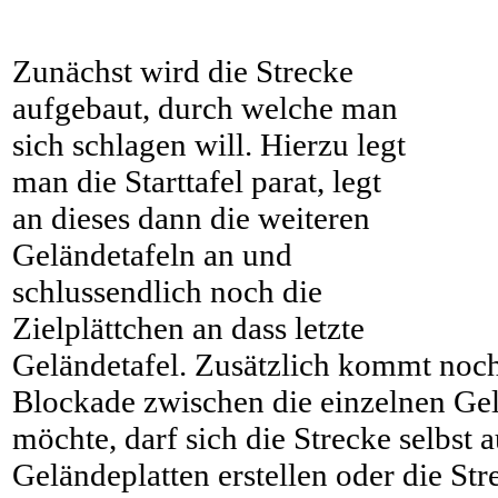
Zunächst wird die Strecke
aufgebaut, durch welche man
sich schlagen will. Hierzu legt
man die Starttafel parat, legt
an dieses dann die weiteren
Geländetafeln an und
schlussendlich noch die
Zielplättchen an dass letzte
Geländetafel. Zusätzlich kommt noch 
Blockade zwischen die einzelnen Gel
möchte, darf sich die Strecke selbst 
Geländeplatten erstellen oder die Str