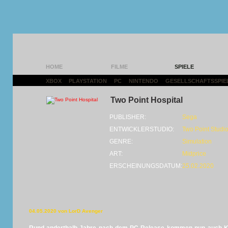
HOME
FILME
SPIELE
XBOX
|
PLAYSTATION
|
PC
|
NINTENDO
|
GESELLSCHAFTSSPIE
Two Point Hospital
PUBLISHER:
Sega
ENTWICKLERSTUDIO:
Two Point Studi
GENRE:
Simulation
ART:
Midprice
ERSCHEINUNGSDATUM:
25.02.2020
04.05.2020 von LorD Avenger