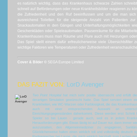
es natürlich wichtig, dass das Krankenhaus schwarze Zahlen schrei
schnell auf Beförderungen oder neue Krankheitsbilder reagieren zu kön
die Zufriedenheit und den Ruf beeinflussen und um die man sic
ausreichend Toiletten für die steigende Anzahl von Patienten zu
Snackautomaten in den Gängen und Unterhaltungsmöglichkeiten wie
Geschenkläden oder Spieleautomaten. Pausenräume für die Mitarbeiter
Krankenhauses muss man Räume und Flure auch mit Heizungen oder al
Das Spiel stellt einem dafür erfreulicherweise viele Übersichtsfilter 
wichtige Faktoren wie Temperaturen oder Zufriedenheit veranschaulich
Cover & Bilder ©
SEGA Europe Limited
DAS FAZIT VON:
LorD Avenger
Two Point Hospital
hat mich sehr positiv überrascht und erfüllt di
derartigen Simulation gewünscht hatte. Das Spiel serviert einem ei
Krankheiten, wie WC-Warzen oder Farblosigkeit, die das Krankenhau
auch mit einer entsprechenden Auswahl an unterschi
Einrichtungsgegenständen daherkommt. Diese werden erst Schritt fü
Spieler so bei Lauen - gerade auch, weil es in jedem Kran
Herausforderungen gibt. Etwas lästig ist auf Dauer nur, dann immer w
auszustatten, den Allgemeinmediziner zu engagieren, Sanitär
Glücklicherweise halten einen wirklich toll und vollständig deutsc
Radiosprecher bei Laune, die mich wirklich herzhaft zum Lachen gebr