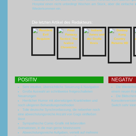
Hospital
einen nicht unbedingt Wochen am Stück, aber die einfache in
Wiederkommen ein.
Die letzten Artikel des Redakteurs:
POSITIV
NEGATIV
Sehr intuitive, übersichtliche Steuerung & Navigation
Die Wiederhol
Große Auswahl an schrittweise freigeschalteten
einem neuen Kr
Neuerungen
Die Bildschirm
Herrlicher Humor mit aberwitzigen Krankheiten und
Konsolenversion
noch ulkigeren Behandlungsmethoden
Switch sehr klei
Tolle deutsche Synchronfassung, die nebenher noch
eine abwechslungsreiche Anzahl von Gags einfließen
lässt
Sympathische Comic-Grafik mit liebevollen
Animationen, in die man gerne hineinzoomt
Abwechslungsreiche Aufgaben, verteilt auf mehrere