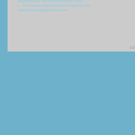
Krankenhäuser mit unterschiedlichem Fokus
Drei Geschwindigkeitsstufen vereinfachen das
Krankenhaus-Management enorm
©2