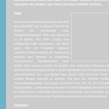
Rund anderthalb Jahre nach dem PC-Release kommen nun auch K
spirituellen Nachfolgers von Theme Hospital (1997/98, PC/PS1)...
Inhalt
Auch bei Krankenhäusern dreht sich alles
ums Geschäft und in diesem Fall ist der
Spieler der Vorsitzende einer
Krankenhausgruppe. Sinn und Zweck ist
es im fiktiven Two Point County eine
erfolgreiche Kette aufzubauen, die einen
guten Ruf bei Patienten etabliert,
ordentlich Gewinn abwirft, die Konkurrenz
abhängt und Vorreiter in sämtlichen
medizinischen Fachbereichen wird.
Hierfür steht einem zunächst ein großes, leer stehendes Gebäude zur
diversen Behandlungszimmern und dem Einstellen von Fachpersonal 
vom Grundstein auf - und kämpft dann damit, nicht von einer Schar
seinem Budget überrollt zu werden. Hat man die örtlichen Hera
Gesundheitsinspektor überzeugt, qualifiziert man sich für den Erwer
Fokuspunkten - beispielsweise müssen in einem Skigebiet vermehrt 
im Umfeld einer Universität wird einem nahegelegt, sich besonders auf
sowie die Erforschung neuer Behandlungsmethoden zu konzentrieren.
Gameplay