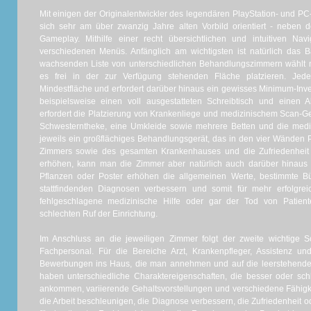
Mit einigen der Originalentwickler des legendären PlayStation- und P
sich sehr am über zwanzig Jahre alten Vorbild orientiert - nebe
Gameplay. Mithilfe einer recht übersichtlichen und intuitiven Na
verschiedenen Menüs. Anfänglich am wichtigsten ist natürlich das 
wachsenden Liste von unterschiedlichen Behandlungszimmern wählt
es frei in der zur Verfügung stehenden Fläche platzieren. Je
Mindestfläche und erfordert darüber hinaus ein gewisses Minimum-Inve
beispielsweise einen voll ausgestatteten Schreibtisch und einen
erfordert die Platzierung von Krankenliege und medizinischem Scan-Ger
Schwesterntheke, eine Umkleide sowie mehrere Betten und die medi
jeweils ein großflächiges Behandlungsgerät, das in den vier Wänden 
Zimmers sowie des gesamten Krankenhauses und die Zufriedenheit 
erhöhen, kann man die Zimmer aber natürlich auch darüber hinaus 
Pflanzen oder Poster erhöhen die allgemeinen Werte, bestimmte B
stattfindenden Diagnosen verbessern und somit für mehr erfolgr
fehlgeschlagene medizinische Hilfe oder gar der Tod von Patien
schlechten Ruf der Einrichtung.
Im Anschluss an die jeweiligen Zimmer folgt der zweite wichtige Sc
Fachpersonal. Für die Bereiche Arzt, Krankenpfleger, Assistenz un
Bewerbungen ins Haus, die man annehmen und auf die leerstehende
haben unterschiedliche Charaktereigenschaften, die besser oder sch
ankommen, variierende Gehaltsvorstellungen und verschiedene Fähigk
die Arbeit beschleunigen, die Diagnose verbessern, die Zufriedenheit o