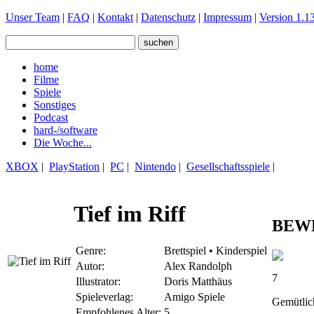
Unser Team
|
FAQ
|
Kontakt
|
Datenschutz
|
Impressum
|
Version 1.13
home
Filme
Spiele
Sonstiges
Podcast
hard-/software
Die Woche...
XBOX
|
PlayStation
|
PC
|
Nintendo
|
Gesellschaftsspiele
|
Tief im Riff
BEW
Genre:
Brettspiel • Kinderspiel
Autor:
Alex Randolph
7
Illustrator:
Doris Matthäus
Spieleverlag:
Amigo Spiele
Gemütlic
Empfohlenes Alter:
5