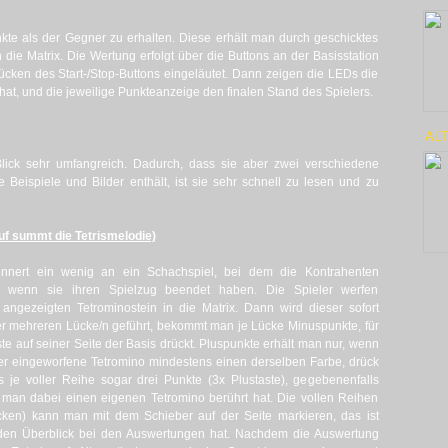
nkte als der Gegner zu erhalten. Diese erhält man durch geschicktes
die Matrix. Die Wertung erfolgt über die Buttons an der Basisstation
cken des Start-/Stop-Buttons eingeläutet. Dann zeigen die LEDs die
at, und die jeweilige Punkteanzeige den finalen Stand des Spielers.
AL
Blick sehr umfangreich. Dadurch, dass sie aber zwei verschiedene
 Beispiele und Bilder enthält, ist sie sehr schnell zu lesen und zu
 summt die Tetrismelodie)
nnert ein wenig an ein Schachspiel, bei dem die Kontrahenten
 wenn sie ihren Spielzug beendet haben. Die Spieler werfen
ngezeigten Tetrominostein in die Matrix. Dann wird dieser sofort
der mehreren Lücke/n geführt, bekommt man je Lücke Minuspunkte, für
te auf seiner Seite der Basis drückt. Pluspunkte erhält man nur, wenn
der eingeworfene Tetromino mindestens einen derselben Farbe, drück
s je voller Reihe sogar drei Punkte (3x Plustaste), gegebenenfalls
man dabei einen eigenen Tetromino berührt hat. Die vollen Reihen
cken) kann man mit dem Schieber auf der Seite markieren, das ist
 den Überblick bei den Auswertungen hat. Nachdem die Auswertung