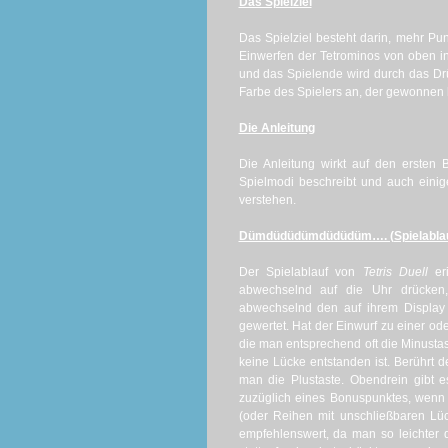
Das Spielziel
Das Spielziel besteht darin, mehr Pu
Einwerfen der Tetrominos von oben in 
und das Spielende wird durch das Drü
Farbe des Spielers an, der gewonnen h
Die Anleitung
Die Anleitung wirkt auf den ersten 
Spielmodi beschreibt und auch einige
verstehen.
Dümdüdüdümdüdüdüm…. (Spielablauf
Der Spielablauf von
Tetris Duell
eri
abwechselnd auf die Uhr drücken,
abwechselnd den auf ihrem Display a
gewertet. Hat der Einwurf zu einer o
die man entsprechend oft die Minustas
keine Lücke entstanden ist. Berührt 
man die Plustaste. Obendrein gibt e
zuzüglich eines Bonuspunktes, wenn 
(oder Reihen mit unschließbaren Lü
empfehlenswert, da man so leichter