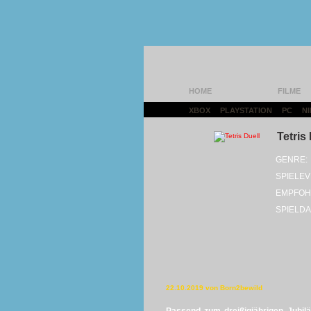
HOME
FILME
XBOX
|
PLAYSTATION
|
PC
|
N
Tetris
GENRE:
SPIELEV
EMPFOH
SPIELDA
22.10.2019 von Born2bewild