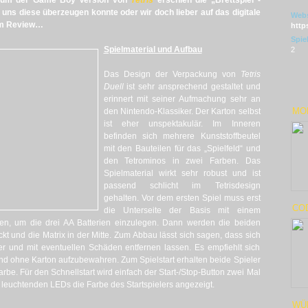
iläum der Game Boy Version von
Tetris
erschien die „Brettspiel“-
b uns diese überzeugen konnte oder wir doch lieber auf das digitale
Webs
rem Review…
http
Spie
Spielmaterial und Aufbau
2
Das Design der Verpackung von
Tetris
Duell
ist sehr ansprechend gestaltet und
erinnert mit seiner Aufmachung sehr an
MO
den Nintendo-Klassiker. Der Karton selbst
ist eher unspektakulär. Im Inneren
befinden sich mehrere Kunststoffbeutel
mit den Bauteilen für das „Spielfeld“ und
den Tetrominos in zwei Farben. Das
Spielmaterial wirkt sehr robust und ist
passend schlicht im Tetrisdesign
gehalten. Vor dem ersten Spiel muss erst
CO
die Unterseite der Basis mit einem
en, um die drei AA Batterien einzulegen. Dann werden die beiden
ckt und die Matrix in der Mitte. Zum Abbau lässt sich sagen, dass sich
er und mit eventuellen Schäden entfernen lassen. Es empfiehlt sich
nd ohne Karton aufzubewahren. Zum Spielstart erhalten beide Spieler
rbe. Für den Schnellstart wird einfach der Start-/Stop-Button zwei Mal
 leuchtenden LEDs die Farbe des Startspielers angezeigt.
WÜR