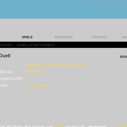
Unser Team
|
FAQ
|
Konta
SPIELE
SONSTIGES
PODCAST
HA
INTENDO
|
GESELLSCHAFTSSPIELE
|
 Duell
BEW
Brettspiel • Elektronisches Spiel • Duell
ERLAG:
Noris Spiele
LENES ALTER:
6
UER:
10-20 Minuten
GE