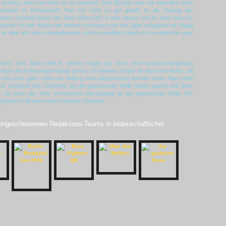
n streiten, aber hier finde ich es passend. Das Einzige, was mir eigentlich noch
trismelodie im Hintergrund. Was mir nicht so gut gefällt, ist die Lösung der
uten Zustand passt das Spiel nicht mehr in den Karton und es lässt sich nur
 würde ich den Karton am besten entsorgen und das Spiel aufgebaut ins Regal
 es aber ein sehr unterhaltsames und kurzweiliges Spiel und verdient hier gute
eßen. Das Spiel sollte in meinen Augen gar nicht mehr auseinandergebaut
dass die Halterungen kaputt gehen. Für kleinere Kinder ist das noch nichts, da
n bis nach ganz unten am Anfang nicht abgeschätzt werden kann. Man sollte
n und zunächst den Tetromino an die gewünschte Stelle halten lassen und dann
. So kann der Stein verrutschen und gelangt an die gewünschte Stelle. Für
uf jeden Fall eine wirklich schöne Zeitreise.
 eingeschworenen Redaktions-Teams in leidenschaftlicher