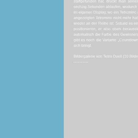
stattgefunden hat, drückt man sein
sechzig Sekunden ablaufen, wodurch eb
im eigenen Display, wo ein Tetromino 
angezeigten Tetromino nicht mehr ha
wieder an der Reihe ist. Sobald es ei
positionieren, er also oben herauss
automatisch die Farbe des Gewinners
gibt es noch die Variante „Countdown
sich bringt.
Bildergalerie von Tetris Duell (10 Bilde