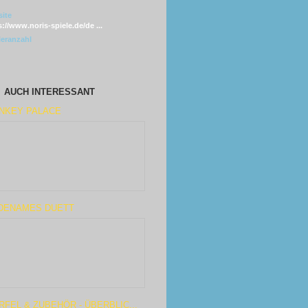
ite
s://www.noris-spiele.de/de ...
leranzahl
AUCH INTERESSANT
NKEY PALACE
DENAMES DUETT
FEL & ZUBEHÖR - ÜBERBLIC...