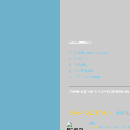
Lieferumfang
1 elektronische Basis
2 Türme
1 Matrix
2x 25 Spielsteine
1 Spielanleitung
Cover & Bilder ©
www.sofahelden.de
DAS FAZIT VON:
Born
Alex:
Tetris
auf dem Game Boy is