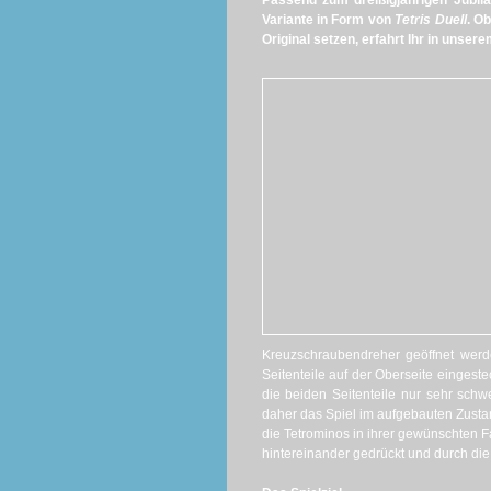
Passend zum dreißigjährigen Jub
Variante in Form von
Tetris Duell
. O
Original setzen, erfahrt Ihr in unse
Kreuzschraubendreher geöffnet werd
Seitenteile auf der Oberseite eingeste
die beiden Seitenteile nur sehr schw
daher das Spiel im aufgebauten Zusta
die Tetrominos in ihrer gewünschten Fa
hintereinander gedrückt und durch die