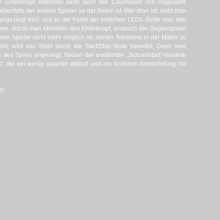
en Enterknopf. Alternativ kann auch der Countdown von insgesamt
enfalls der andere Spieler an der Reihe ist. Wer dran ist, sieht man
angezeigt wird, und an der Farbe der seitlichen LEDs. Sollte man den
ben, drückt man ebenfalls den Enterknopf, wodurch der Gegenspieler
nem Spieler nicht mehr möglich ist, seinen Tetromino in der Matrix zu
teht, wird das Spiel durch die Start/Stop-Taste beendet. Dann wird
 des Spiels angezeigt. Neben der erwähnten „Schnellstart“-Variante
“, die ein wenig rasanter abläuft und ein bisschen Abwechslung mit
r)