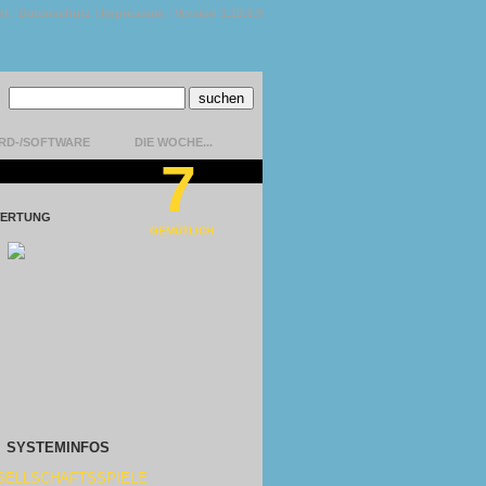
kt
|
Datenschutz
|
Impressum
|
Version 1.13.0.9
RD-/SOFTWARE
DIE WOCHE...
7
ERTUNG
GEMÜTLICH
SYSTEMINFOS
SELLSCHAFTSSPIELE