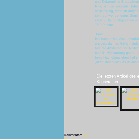
und Elektronik in Brettspiele
fehlt, ist die originale Te
Verpackung, denn im aufgeba
sehr schwer zerlegen. Somit
stellen. Davon abgesehen ist
7/10 Punkte.
Josi:
Ich kann mich Alex anschli
werden, da man Gefahr läuft, 
hier die Abstände der Reihe
notfalls Hilfestellung gebe
beim Nachobenziehen helfen
„alte“ Hasen wie uns ist das a
Die letzten Artikel des
Kooperation:
Kommentare
[X]