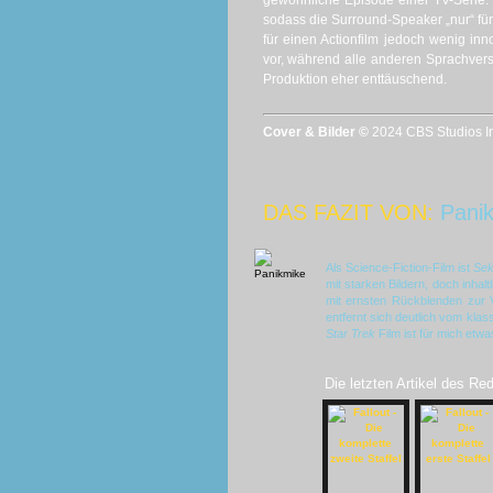
gewöhnliche Episode einer TV-Serie. G
sodass die Surround-Speaker „nur“ für
für einen Actionfilm jedoch wenig inn
vor, während alle anderen Sprachversio
Produktion eher enttäuschend.
Cover & Bilder ©
2024 CBS Studios In
DAS FAZIT VON:
Pani
Als Science-Fiction-Film ist
Sek
mit starken Bildern, doch inhalt
mit ernsten Rückblenden zur 
entfernt sich deutlich vom kla
Star Trek
Film ist für mich etw
Die letzten Artikel des Re