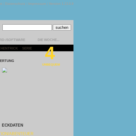
kt
|
Datenschutz
|
Impressum
|
Version 1.13.0.9
RD-/SOFTWARE
DIE WOCHE...
4
CHENTRICK
|
SERIE
|
ERTUNG
UNBEQUEM
ECKDATEN
TION/ABENTEUER