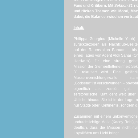
Die Erwartungen an
Star Trek - Sek
Fans und Kritikern. Mit
Sektion 31
ri
und rücken Themen wie Moral, Mach
dabei, die Balance zwischen vertrau
Inhalt:
Philippa Georgiou (Michelle Yeoh) 
zurückgezogen als Nachtclub-Besitz
auf der Raumstation Baraam – bis 
eines Tages von Agent Alok Sahar (O
Hardwick) für eine streng gehe
Mission der Sternenflotteneinheit Sek
31 rekrutiert wird. Eine gefährli
Massenvernichtungswaffe nam
„Godsend“ ist verschwunden – obwohl
eigentlich als zerstört galt. I
zerstörerische Kraft geht weit über
Übliche hinaus: Sie ist in der Lage, n
nur Städte oder Kontinente, sondern 
Zusammen mit einem unkonventionell
undurchsichtige Molle (Kacey Rohl), 
deutlich, dass die Mission nicht nur
Loyalitäten ans Licht bringt…