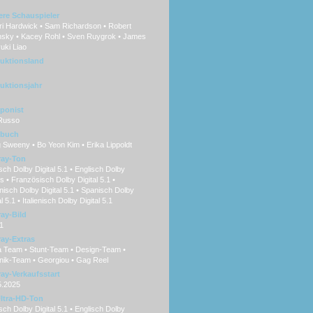
ere Schauspieler
i Hardwick • Sam Richardson • Robert
nsky • Kacey Rohl • Sven Ruygrok • James
uki Liao
uktionsland
uktionsjahr
ponist
 Russo
hbuch
 Sweeny • Bo Yeon Kim • Erika Lippoldt
ray-Ton
ch Dolby Digital 5.1 • Englisch Dolby
 • Französisch Dolby Digital 5.1 •
isch Dolby Digital 5.1 • Spanisch Dolby
al 5.1 • Italienisch Dolby Digital 5.1
ray-Bild
1
ray-Extras
a Team • Stunt-Team • Design-Team •
nik-Team • Georgiou • Gag Reel
ray-Verkaufsstart
5.2025
ltra-HD-Ton
ch Dolby Digital 5.1 • Englisch Dolby