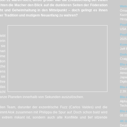
tion 31
waren hoch, umso größer war die Enttäuschung bei vielen
chten die Macher den Blick auf die dunkleren Seiten der Föderation
Weit
t und Geheimhaltung in den Mittelpunkt – doch gelingt es ihnen
Omar
Kazi
ter Tradition und mutigem Neuanfang zu wahren?
Hiroy
Prod
USA
Prod
lebt
2025
erin
Kom
sie
Jeff
mari
Dre
ime
Craig
tion
Blu-
che
Deuts
ens
Atmos
 sie
Japan
hre
Digit
 das
Blu-
2.39:
icht
ganze Planeten innerhalb von Sekunden auszulöschen.
Blu-
Alph
Tech
en Team, darunter der exzentrische Fuzz (Carlos Valdes) und die
Blu-
nimmt Alok zusammen mit Philippa die Spur auf. Doch schon bald wird
08.0
 extrem riskant ist, sondern auch alte Konflikte und tief sitzende
4K-U
Deuts