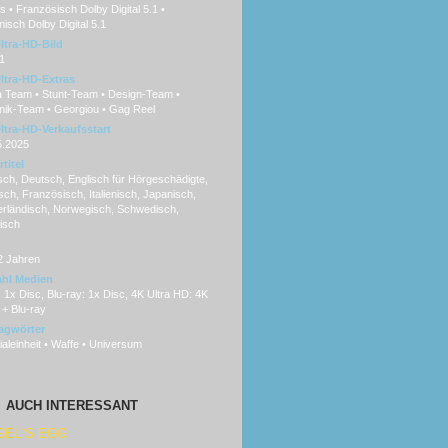
 • Französisch Dolby Digital 5.1 •
isch Dolby Digital 5.1
ltra-HD-Bild
1
ltra-HD-Extras
a Team • Stunt-Team • Design-Team •
nik-Team • Georgiou • Gag Reel
ltra-HD-Verkaufsstart
5.2025
titel
ch, Deutsch, Englisch für Hörgeschädigte,
sch, Französisch, Italienisch, Japanisch,
erländisch, Norwegisch, Schwedisch,
isch
2 Jahren
hl Medien
1x Disc, Blu-ray: 1x Disc, 4K Ultra HD: 4K
+ Blu-ray
agwörter
aleinheit • Waffe • Universum
AUCH INTERESSANT
GEL´S EGG