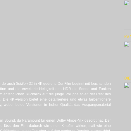
KA
DIE
rde auch
Sektion 31
in 4K gedreht. Der Film beginnt mit leuchtenden
ztöne und die erweiterte Helligkeit des HDR die Sonne und Funken
m anfänglichen Rückblick auf die junge Philippa spielt der Rest des
Die 4K-Version bietet eine detailliertere und etwas farbenfrohere
ay, wobei beide Versionen in hoher Qualität das Ausgangsmaterial
en Sound, da Paramount für einen Dolby Atmos-Mix gesorgt hat. Der
d lässt den Film dadurch wie einen Kinofilm wirken, statt wie eine