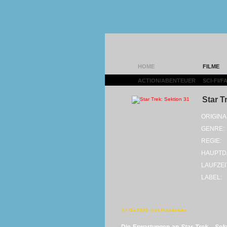
HOME
FILME
ACTION/ABENTEUER
|
SCI-FI/
Star T
ORIGINA
GENRE:
REGIE:
HAUPTD
LAUFZEI
LABEL:
17.05.2025 von Panikmike