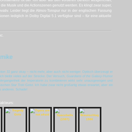
rößtenteils ist der Ton aber auf den vorderen Bereich ausgerichtet,
 die Musik und die Actionszenen genutzt werden. Es klingt zwar super,
ovativ. Leider liegt die Atmos-Tonspur nur in der englischen Fassung
nen lediglich in Dolby Digital 5.1 verfügbar sind – für eine aktuelle
c.
kmike
tion 31
ganz okay – nicht mehr, aber auch nicht weniger. Optisch überzeugt er
lich bleibt vieles auf der Strecke. Der Versuch,
Guardians of the Galaxy
-Humor
Vergangenheit der Imperatorin zu kombinieren wirkt sehr unausgewogen und
ssischen
Star Trek
-Geist. Ich habe zwar nicht großartig etwas erwartet, aber ein
as anderes. Schade!
dakteurs: