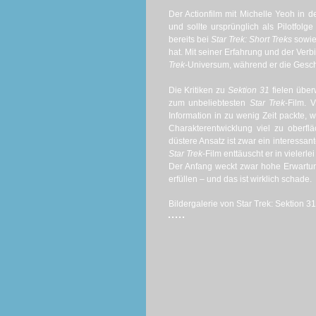
Der Actionfilm mit Michelle Yeoh in de
und sollte ursprünglich als Pilotfol
bereits bei
Star Trek: Short Treks
sowie
hat. Mit seiner Erfahrung und der Verb
Trek
-Universum, während er die Gesch
Die Kritiken zu
Sektion 31
fielen über
zum unbeliebtesten
Star Trek
-Film. 
Information in zu wenig Zeit packte, 
Charakterentwicklung viel zu oberflä
düstere Ansatz ist zwar ein interessan
Star Trek
-Film enttäuscht er in vielerle
Der Anfang weckt zwar hohe Erwartun
erfüllen – und das ist wirklich schade.
Bildergalerie von Star Trek: Sektion 31