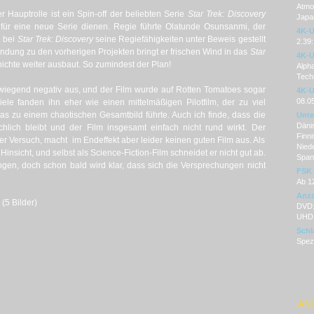
Atmos
r Hauptrolle ist ein Spin-off der beliebten Serie
Star Trek: Discovery
Japan
ge für eine neue Serie dienen. Regie führte Olatunde Osunsanmi, der
4K-U
 bei
Star Trek: Discovery
seine Regiefähigkeiten unter Beweis gestellt
2.39:
indung zu den vorherigen Projekten bringt er frischen Wind in das
Star
4K-U
ichte weiter ausbaut. So zumindest der Plan!
Alph
Tech
wiegend negativ aus, und der Film wurde auf Rotten Tomatoes sogar
4K-U
08.0
Viele fanden ihn eher wie einen mittelmäßigen Pilotfilm, der zu viel
was zu einem chaotischen Gesamtbild führte. Auch ich finde, dass die
Unter
Dänis
chlich bleibt und der Film insgesamt einfach nicht rund wirkt. Der
Finni
ter Versuch, macht im Endeffekt aber leider keinen guten Film aus. Als
Nied
i Hinsicht, und selbst als Science-Fiction-Film schneidet er nicht gut ab.
Span
gen, doch schon bald wird klar, dass sich die Versprechungen nicht
FSK
Ab 1
Anza
 (5 Bilder)
DVD: 
UHD 
Schl
Spezi
AN