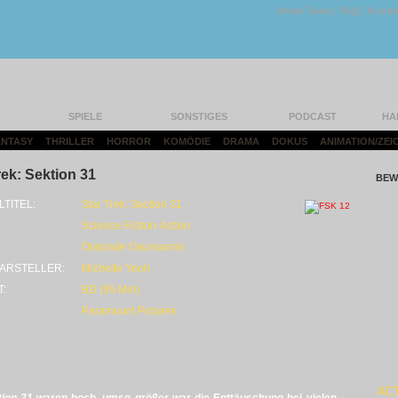
Unser Team
|
FAQ
|
Konta
SPIELE
SONSTIGES
PODCAST
HA
FANTASY
|
THRILLER
|
HORROR
|
KOMÖDIE
|
DRAMA
|
DOKUS
|
ANIMATION/ZEI
rek: Sektion 31
BEW
LTITEL:
Star Trek: Section 31
Science-Fiction-Action
Olatunde Osunsanmi
ARSTELLER:
Michelle Yeoh
T:
BD (95 Min)
Paramount Pictures
AC