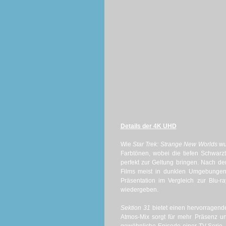
Details der 4K UHD
Wie
Star Trek: Strange New Worlds
wu
Farbtönen, wobei die tiefen Schwar
perfekt zur Geltung bringen. Nach de
Films meist in dunklen Umgebungen. 
Präsentation im Vergleich zur Blu-r
wiedergeben.
Sektion 31
bietet einen hervorragend
Atmos-Mix sorgt für mehr Präsenz un