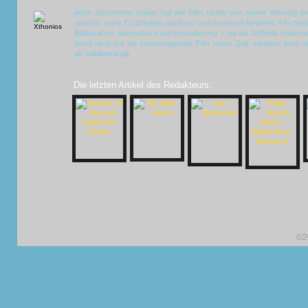
Auch Jahrzehnte später hat der Film nichts von seiner Wirkung eing
spürbar, seine Erzählweise packend und emotional fordernd. Finchers
Bildsprache, Atmosphäre und Inszenierung – hat die Ästhetik moderner 
damit nicht nur ein herausragender Film seiner Zeit, sondern auch e
als stilbildend gilt.
Die letzten Artikel des Redakteurs:
©2