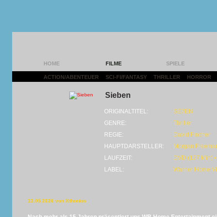
HOME
FILME
SPIELE
ACTION/ABENTEUER
|
SCI-FI/FANTASY
|
THRILLER
|
HORROR
|
Sieben
ORIGINALTITEL:
SE7EN
GENRE:
Thriller
REGIE:
David Fincher
HAUPTDARSTELLER:
Morgan Freeman 
LAUFZEIT:
DVD (127 Min) •
LABEL:
Warner Home V
13.05.2026 von Xthonios