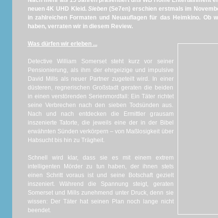
Nach mehr als 15 Jahren präsentiert uns WB Home Entertainment ein
neuen 4K UHD Kleid.
Sieben
(Se7en) erschien erstmals im Novemb
in zahlreichen Formaten und Neuauflagen für das Heimkino. Ob 
haben, verraten wir in diesem Review.
Was dürfen wir erleben ...
Detective William Somerset steht kurz vor seiner
Pensionierung, als ihm der ehrgeizige und impulsive
David Mills als neuer Partner zugeteilt wird. In einer
düsteren, regnerischen Großstadt geraten die beiden
in einen verstörenden Serienmordfall: Ein Täter richtet
seine Verbrechen nach den sieben Todsünden aus.
Nach und nach entdecken die Ermittler grausam
inszenierte Tatorte, die jeweils eine der in der Bibel
erwähnten Sünden verkörpern – von Maßlosigkeit über
Habsucht bis hin zu Trägheit.
Schnell wird klar, dass sie es mit einem extrem
intelligenten Mörder zu tun haben, der ihnen stets
einen Schritt voraus ist und seine Botschaft gezielt
inszeniert. Während die Spannung steigt, geraten
Somerset und Mills zunehmend unter Druck, denn sie
wissen: Der Täter hat seinen Plan noch lange nicht
beendet.