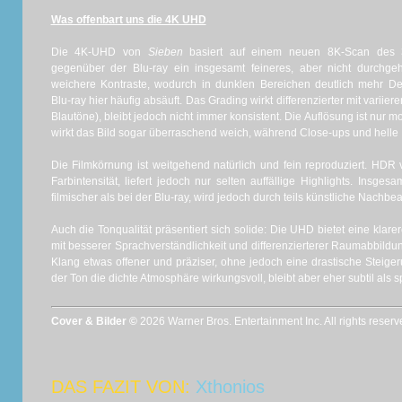
Was offenbart uns die 4K UHD
Die 4K‑UHD von
Sieben
basiert auf einem neuen 8K‑Scan des 35
gegenüber der Blu‑ray ein insgesamt feineres, aber nicht durchgehe
weichere Kontraste, wodurch in dunklen Bereichen deutlich mehr De
Blu‑ray hier häufig absäuft. Das Grading wirkt differenzierter mit vari
Blautöne), bleibt jedoch nicht immer konsistent. Die Auflösung ist nur 
wirkt das Bild sogar überraschend weich, während Close-ups und helle B
Die Filmkörnung ist weitgehend natürlich und fein reproduziert. HDR
Farbintensität, liefert jedoch nur selten auffällige Highlights. Insge
filmischer als bei der Blu‑ray, wird jedoch durch teils künstliche Nachbea
Auch die Tonqualität präsentiert sich solide: Die UHD bietet eine kla
mit besserer Sprachverständlichkeit und differenzierterer Raumabbildung
Klang etwas offener und präziser, ohne jedoch eine drastische Steigeru
der Ton die dichte Atmosphäre wirkungsvoll, bleibt aber eher subtil als s
Cover & Bilder ©
2026 Warner Bros. Entertainment Inc. All rights reserv
DAS FAZIT VON:
Xthonios