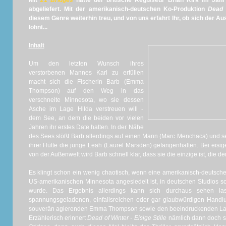
Mit
21 Bridges
hatte der britische Regisseur Brian Kirk im Jahr 
abgeliefert. Mit der amerikanisch-deutschen Ko-Produktion
Dead o
diesem Genre weiterhin treu, und von uns erfahrt Ihr, ob sich der Au
lohnt...
Inhalt
Um den letzten Wunsch ihres
verstorbenen Mannes Karl zu erfüllen
macht sich die Fischerin Barb (Emma
Thompson) auf den Weg in das
verschneite Minnesota, wo sie dessen
Asche im Lage Hilda verstreuen will -
dem See, an dem die beiden vor vielen
Jahren ihr erstes Date hatten. In der Nähe
des Sees stößt Barb allerdings auf einen Mann (Marc Menchaca) und sei
ihrer Hütte die junge Leah (Laurel Marsden) gefangenhalten. Bei eis
von der Außenwelt wird Barb schnell klar, dass sie die einzige ist, die de
Es klingt schon ein wenig chaotisch, wenn eine amerikanisch-deutsch
US-amerikanischen Minnesota angesiedelt ist, in deutschen Studios so
wurde. Das Ergebnis allerdings kann sich durchaus sehen la
spannungsgeladenen, einfallsreichen oder gar glaubwürdigen Handl
souverän agierenden Emma Thompson sowie den beeindruckenden Lan
Erzählerisch erinnert
Dead of Winter - Eisige Stille
nämlich dann doch st