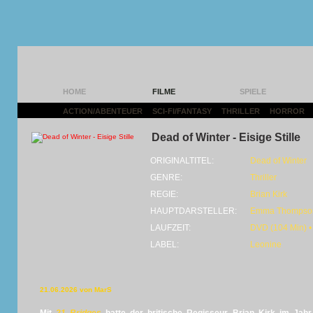
HOME
FILME
SPIELE
ACTION/ABENTEUER
|
SCI-FI/FANTASY
|
THRILLER
|
HORROR
|
Dead of Winter - Eisige Stille
ORIGINALTITEL:
Dead of Winter
GENRE:
Thriller
REGIE:
Brian Kirk
HAUPTDARSTELLER:
Emma Thompso
LAUFZEIT:
DVD (104 Min) •
LABEL:
Leonine
21.06.2026 von MarS