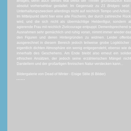
Bridges
, denn auch dieses Mal bleibt der Thriller grundsätzlich kla
absolut vorhersehbar gestaltet. Im Gegensatz zu
21 Bridges
setz
Unterhaltungszwecken allerdings nicht auf reichlich Tempo und Action
Im Mittelpunkt steht hier eine alte Fischerin, der durch zahlreiche Rüc
wird, und die sich nicht als übermächtige Heldenfigur, sondern a
agierende Frau mit reichlich Zivilcourage entpuppt. Dementsprechend 
Ausnahmen sehr gemächlich und ruhig voran, nimmt immer wieder das
den Figuren und deren Hintergründen zu widmen. Leider offenb
ausgerechnet in diesem Bereich jedoch teilweise grobe Logiklöcher
eigentlich dichten Atmosphäre ein wenig entgegensteht, ebenso wie
innerhalb des Geschehens. Am Ende bleibt also erneut ein solider 
ethischen Ansätzen, der jedoch seine erzählerischen Mängel nich
Darstellern und der großartigen finnischen Natur verstecken kann...
Bildergalerie von Dead of Winter - Eisige Stille (6 Bilder)