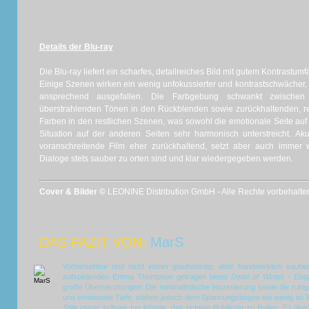
Details der Blu-ray
Die Blu-ray liefert ein scharfes, detailreiches Bild mit gutem Kontrast
Einige Szenen wirken ein wenig unfokussierter und kontrastschwächer, 
ansprechend ausgefallen. Die Farbgebung schwankt zwischen
überstrahlenden Tönen in den Rückblenden sowie zurückhaltenden, r
Farben in den restlichen Szenen, was sowohl die emotionale Seite auf
Situation auf der anderen Seiten sehr harmonisch unterstreicht. Akus
voranschreitende Film eher zurückhaltend, setzt aber auch immer w
Dialoge stets sauber zu orten sind und klar wiedergegeben werden.
Cover & Bilder ©
LEONINE Distribution GmbH - Alle Rechte vorbehalte
DAS FAZIT VON:
MarS
Vorhersehbar und nicht immer glaubwürdig, aber handwerklich saube
aufspielenden Emma Thompson getragen bietet
Dead of Winter - Eisige
große Überraschungen. Die minimalistische Inszenierung sowie die ruhi
und emotionale Tiefe, stehen jedoch dem Spannungsbogen ein wenig im 
Stille
etwas schwer tun könnte, das richtige Publikum zu finden. Zu überr