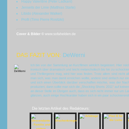
Happy Valentine (Peter Ladkani)
Jenseits der Linie (Matthias Starte)
Libido (Alexander Walker)
Profil (Timo Pierre Rositzki)
Cover & Bilder ©
www.sofahelden.de
DAS FAZIT VON:
DeWerni
Ich bin von der Sammlung an Kurzfilmen wirklich begeistert. Hier rei
ironisch über dramatisch und leicht melancholisch bis hin zu schockie
und Thrillergenre mag, wird hier was finden. Trotz allem sind nicht a
man sich, was man damit erreichen wollte, andere sind einfach nur e
und sich einen Überblick darüber verschaffen möchte, was der Nac
produziert, dann sollte man sich die „Shocking Shorts 2011“ auf keine
an dieser Stelle im Übrigen auch, dass es sich nicht immer nur um Laie
glänzen, auch einige Hochkaräter haben sich in ein paar schockierende
Die letzten Artikel des Redakteurs: