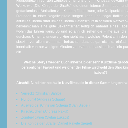
Flugbegleiterin vor den Zombies unter uns und im Kinosaal gewarnt w
Werke wie „Die Könige der Straße“, die einen tieferen Sinn haben un
gedankenloses Verhalten von Kindern führen kann, oder Nullpunkt, der a
Freunden in einer Negativspirale fangen kann und sogar tödlich 
aktuelles Thema rund um das Thema Datenschutz in sozialen Netzwerke
bekommt man eine gute Bekanntschaft lediglich anhand eines
Face
wohin das führen kann.
So und so ähnlich sehen die Filme aus, di
durchaus Unterhaltungswert.
Hier sieht man, welches
Potential
in den
steckt – vor allem wenn man betrachtet, dass es gar nicht so einfach 
innerhalb von nur wenigen Minuten zu erzählen.
Lasst euch auf ein pa
ein…
Welche Storys werden Euch innerhalb der zehn Kurzfilme gebote
persönlicher Favorit und welcher der Filme wird wohl den Shock
haben?!
Abschließend hier noch alle Kurzfilme, die in dieser Sammlung enthal
Verreckt (Christian Bahlo)
Nullpunkt (Andreas Schaap)
Ausweglos (Christian Schega & Jan Siebel)
Kirschkuchen (Andreas Pakul)
Zombiefication (Stefan Lukacs)
Die Könige der Straße (Daniel Rakete Siegel)