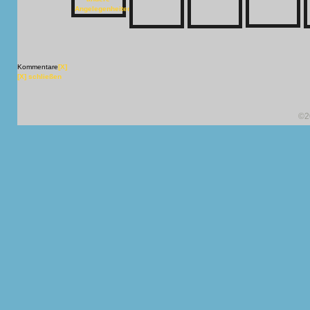
Kommentare
[X]
[X] schließen
©2