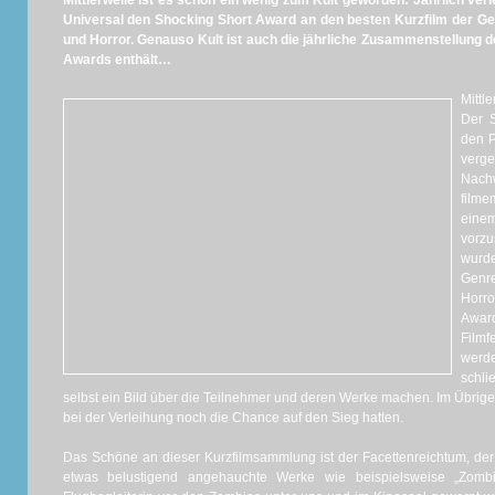
Mittlerweile ist es schon ein wenig zum Kult geworden: Jährlich ver
Universal den Shocking Short Award an den besten Kurzfilm der Genr
und Horror. Genauso Kult ist auch die jährliche Zusammenstellung de
Awards enthält…
Mittl
Der 
den P
verg
Nac
film
einem
vorzu
wurd
Genre
Horro
Awar
Filmf
werde
schli
selbst ein Bild über die Teilnehmer und deren Werke machen. Im Übrigen 
bei der Verleihung noch die Chance auf den Sieg hatten.
Das Schöne an dieser Kurzfilmsammlung ist der Facettenreichtum, de
etwas belustigend angehauchte Werke wie beispielsweise „
Zombi