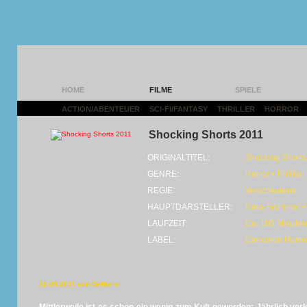
HOME
FILME
SPIELE
ACTION/ABENTEUER
|
SCI-FI/FANTASY
|
THRILLER
|
HORROR
|
Shocking Shorts 2011
ORIGINALTITEL:
Shocking Shorts
GENRE:
Horror • Thriller
REGIE:
Verschiedene
HAUPTDARSTELLER:
Nora Tschirner •
LAUFZEIT:
Ca. 105 Minuten
LABEL:
Concorde Home 
12.09.2011 von DeWerni