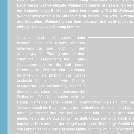
Das Laub ist noch nicht mal vollständig bunt doch trotzdem zier
Ladenregale und vereinzelte Weihnachtsmänner grinsen einen verst
den Kalender zeigt: Bald ist ja schon Herbstanfang! Zeit für Weihn
Weihnachtssplatter! Den Anfang macht dieses Jahr
Red Christm
aus Australien. Weihnachten im Sommer, auch mal nicht schlecht
nicht ganz so gut zur Geltung kommt.
Australier sind nicht gerade dafür
bekannt, besonders religiös fanatisch
unterwegs zu sein, doch für den
stimmungsvollen Einstieg müssen eben
christliche Fundamentalisten eine
Abtreibungsklinik in die Luft jagen.
Gerade zu der Zeit wird eine Abtreibung
durchgeführt, als plötzlich das Chaos
ausbricht. Schnelle und wirre Schnitte
erschweren das Verständnis, jedenfalls
überlebt der schon recht umfangreiche
Zellhaufen. 20 Jahre später wird im
Hause Namenlos ganz klassisch Weihnachten gefeiert. Von übe
Verwandtschaft ins Elternhaus zurück, bedient die Klischees, lässt sich v
daran, warum man das Pack den Rest vom Jahr eigentlich nicht sehen
immer, bis plötzlich Cletus vor der Tür steht. Cletus sieht aus, als ob 
Inquisition flieht oder mit der Klingel nach euren Toten fragt. Gehüllt i
von Lappen bedeckt, sucht er seine Mutter. Achtung, völlig unerwarteter