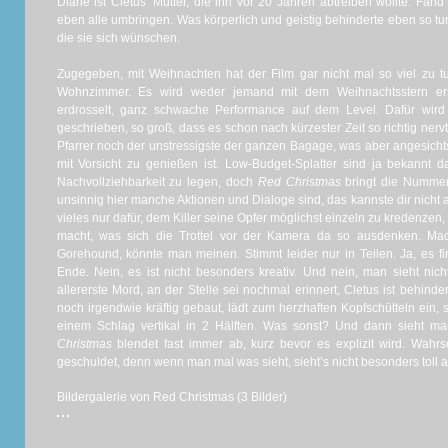
Diane ist Cletus‘ Mutter, die ihn vor 20 Jahren abtreiben wollte. Fand 
eben alle umbringen. Was körperlich und geistig behinderte eben so tun
die sie sich wünschen.
Zugegeben, mit Weihnachten hat der Film gar nicht mal so viel zu
Wohnzimmer. Es wird weder jemand mit dem Weihnachtsstern erst
erdrosselt, ganz schwache Performance auf dem Level. Dafür wird 
geschrieben, so groß, dass es schon nach kürzester Zeit so richtig nerv
Pfarrer noch der unstressigste der ganzen Bagage, was aber angesich
mit Vorsicht zu genießen ist. Low-Budget-Splatter sind ja bekannt da
Nachvollziehbarkeit zu legen, doch
Red Christmas
bringt die Nummer
unsinnig hier manche Aktionen und Dialoge sind, das kannste dir nicht 
vieles nur dafür, dem Killer seine Opfer möglichst einzeln zu kredenze
macht, was sich die Trottel vor der Kamera da so ausdenken. Mach
Gorehound, könnte man meinen. Stimmt leider nur in Teilen. Ja, es 
Ende. Nein, es ist nicht besonders kreativ. Und nein, man sieht nic
allererste Mord, an der Stelle sei nochmal erinnert, Cletus ist behin
noch irgendwie kräftig gebaut, lädt zum herzhaften Kopfschütteln ein, s
einem Schlag vertikal in 2 Hälften. Was sonst? Und dann sieht m
Christmas
blendet fast immer ab, kurz bevor es explizit wird. Wah
geschuldet, denn wenn man mal was sieht, sieht’s nicht besonders toll a
Bildergalerie von Red Christmas (3 Bilder)