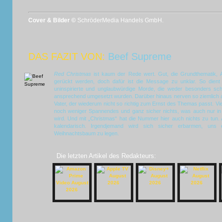
Cover & Bilder ©
SchröderMedia Handels GmbH.
DAS FAZIT VON:
Beef Supreme
Red Christmas
ist kaum der Rede wert. Gut, die Grundthematik, Ab
gerückt werden, doch dafür ist die Message zu unklar. So dient
uninspirierte und unglaubwürdige Morde, die weder besonders sc
ansprechend umgesetzt wurden. Darüber hinaus nerven so ziemlich al
Vater, der wiederum nicht so richtig zum Ernst des Themas passt. Vi
noch weniger Spannendes und ganz sicher nichts, was auch nur in 
wird. Und mit „Christmas“ hat die Nummer hier auch nichts zu tun. 
kalendarisch. Irgendjemand wird sich sicher erbarmen, uns
Weihnachtsbaum zu legen.
Die letzten Artikel des Redakteurs: