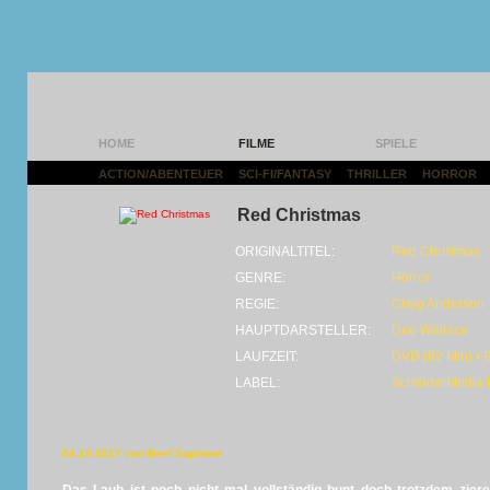
HOME
FILME
SPIELE
ACTION/ABENTEUER
|
SCI-FI/FANTASY
|
THRILLER
|
HORROR
|
Red Christmas
ORIGINALTITEL:
Red Christmas
GENRE:
Horror
REGIE:
Craig Anderson
HAUPTDARSTELLER:
Dee Wallace
LAUFZEIT:
DVD (82 Min) • 
LABEL:
SchröderMedia
04.10.2017 von Beef Supreme