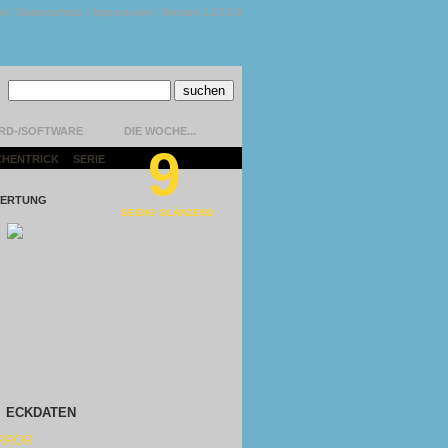
kt
|
Datenschutz
|
Impressum
|
Version 1.13.0.9
RD-/SOFTWARE
DIE WOCHE...
9
CHENTRICK
|
SERIE
|
ERTUNG
SEIDIG GLÄNZEND
ECKDATEN
RROR