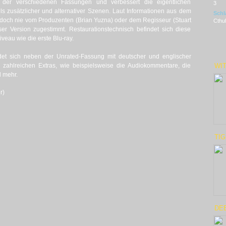
 der verschiedenen Fassungen und verbessert die eigentlichen
3
ls zusätzlicher und alternativer Szenen. Laut Informationen aus dem
Schl
jedoch nie vom Produzenten (Brian Yuzna) oder dem Regisseur (Stuart
Cthul
ser Version zugestimmt. Restaurationstechnisch befindet sich diese
veau wie die erste Blu-ray.
ndet sich neben der Unrated-Fassung mit deutscher und englischer
e zahlreichen Extras, wie beispielsweise die Audiokommentare, die
WI
d mehr.
r)
TIG
DEE