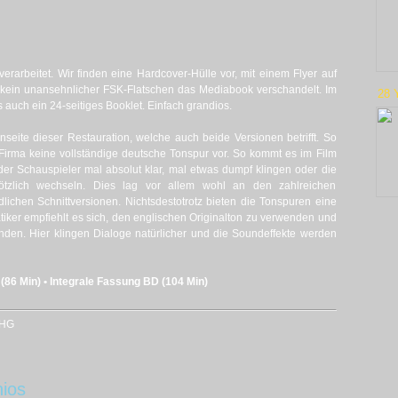
erarbeitet. Wir finden eine Hardcover-Hülle vor, mit einem Flyer auf
 kein unansehnlicher FSK-Flatschen das Mediabook verschandelt. Im
28 
 auch ein 24-seitiges Booklet. Einfach grandios.
nseite dieser Restauration, welche auch beide Versionen betrifft. So
 Firma keine vollständige deutsche Tonspur vor. So kommt es im Film
er Schauspieler mal absolut klar, mal etwas dumpf klingen oder die
tzlich wechseln. Dies lag vor allem wohl an den zahlreichen
lichen Schnittversionen. Nichtsdestotrotz bieten die Tonspuren eine
atiker empfiehlt es sich, den englischen Originalton zu verwenden und
enden. Hier klingen Dialoge natürlicher und die Soundeffekte werden
 (86 Min) • Integrale Fassung BD (104 Min)
OHG
ios