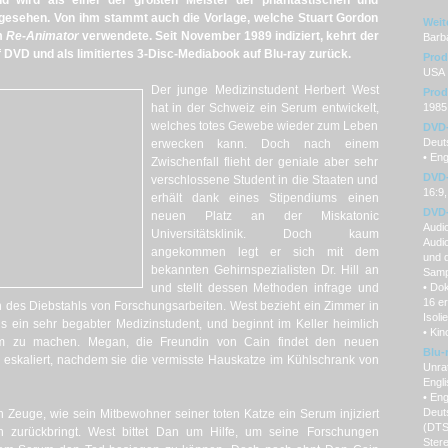
nd wird als einer der größten Meister der phantastischen und
ngesehen. Von ihm stammt auch die Vorlage, welche Stuart Gordon
Weit
m
Re-Animator
verwendete. Seit November 1989 indiziert, kehrt der
Barb
f DVD und als limitiertes 3-Disc-Mediabook auf Blu-ray zurück.
Prod
USA
Der junge Medizinstudent Herbert West
Prod
hat in der Schweiz ein Serum entwickelt,
1985
welches totes Gewebe wieder zum Leben
DVD
Deuts
erwecken kann. Doch nach einem
• Eng
Zwischenfall flieht der geniale aber sehr
DVD-
verschlossene Student in die Staaten und
16:9,
erhält dank eines Stipendiums einen
DVD-
neuen Platz an der Miskatonic
Audi
Universitätsklinik. Doch kaum
Audi
angekommen legt er sich mit dem
und 
bekannten Gehirnspezialisten Dr. Hill an
Samp
und stellt dessen Methoden infrage und
• Do
16 er
ch des Diebstahls von Forschungsarbeiten. West bezieht ein Zimmer in
Isoli
 ein sehr begabter Medizinstudent, und beginnt im Keller heimlich
• Kino
m zu machen. Megan, die Freundin von Cain findet den neuen
Blu-
n eskaliert, nachdem sie die vermisste Hauskatze im Kühlschrank von
Unra
Engl
• Eng
Deut
 Zeuge, wie sein Mitbewohner seiner toten Katze ein Serum injiziert
(DTS
 zurückbringt. West bittet Dan um Hilfe, um seine Forschungen
Ster