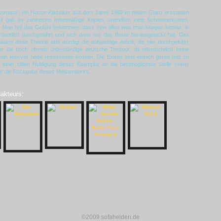
nimator
, ein Horror-Klassiker aus dem Jahre 1989 im neuen Glanz erstrahlen
t gab es zahlreiche mittelmäßige Kopien, unendlich viele Schnittversionen,
tät. Man hat das Gefühl bekommen, dass man alles was man kriegen konnte, in
rdentlich durchgerührt und sich dann nur das Beste herausgepickt hat. Das
ert diese Theorie und würdigt die aufwendige Arbeit, die hier durchgeführt
er die doch oftmals unbeständige deutsche Tonspur, da offensichtlich keine
an liebevoll hätte restaurieren können. Die Extras sind einfach genial und so
einer stillen Huldigung dieses Exemplar an die bestmöglichste Stelle seiner
 für die Rückgabe dieses Meisterwerks.
dakteurs:
©2009 sofahelden.de