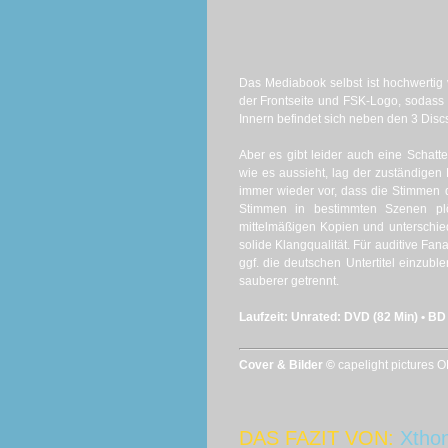
Das Mediabook selbst ist hochwertig v
der Frontseite und FSK-Logo, sodass
Innern befindet sich neben den 3 Discs
Aber es gibt leider auch eine Schatte
wie es aussieht, lag der zuständigen
immer wieder vor, dass die Stimmen d
Stimmen in bestimmten Szenen plö
mittelmäßigen Kopien und unterschied
solide Klangqualität. Für auditive Fan
ggf. die deutschen Untertitel einzubl
sauberer getrennt.
Laufzeit: Unrated: DVD (82 Min) • BD
Cover & Bilder ©
capelight pictures 
DAS FAZIT VON:
Xthon