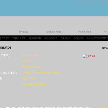
Unser Team
|
FAQ
|
Konta
SPIELE
SONSTIGES
PODCAST
HA
FANTASY
|
THRILLER
|
HORROR
|
KOMÖDIE
|
DRAMA
|
DOKUS
|
ANIMATION/ZEI
imator
BEW
LTITEL:
Re-Animator
Horror
Stuart Gordon
ARSTELLER:
Jeffrey Combs • Bruce Abbott
T:
Siehe Text
Capelight Pictures
HO