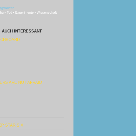
agwörter
hu • Tod • Experimente • Wissenschaft
AUCH INTERESSANT
TCHBOARD
ERS ARE NOT AFRAID
P STAR SIX