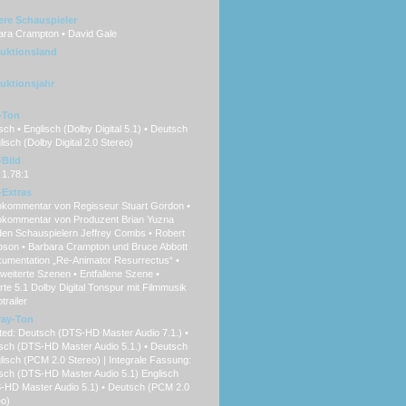
ere Schauspieler
ara Crampton • David Gale
uktionsland
uktionsjahr
-Ton
ch • Englisch (Dolby Digital 5.1) • Deutsch
lisch (Dolby Digital 2.0 Stereo)
Bild
 1.78:1
Extras
okommentar von Regisseur Stuart Gordon •
okommentar von Produzent Brian Yuzna
den Schauspielern Jeffrey Combs • Robert
son • Barbara Crampton und Bruce Abbott
kumentation „Re-Animator Resurrectus“ •
weiterte Szenen • Entfallene Szene •
erte 5.1 Dolby Digital Tonspur mit Filmmusik
trailer
ray-Ton
ted: Deutsch (DTS-HD Master Audio 7.1.) •
isch (DTS-HD Master Audio 5.1.) • Deutsch
lisch (PCM 2.0 Stereo) | Integrale Fassung:
sch (DTS-HD Master Audio 5.1) Englisch
-HD Master Audio 5.1) • Deutsch (PCM 2.0
eo)