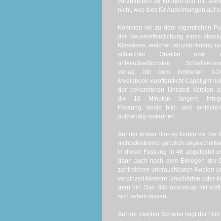
vorantreiben zu können und mit se
nicht, was dies für Auswirkungen auf s
Kommen wir zu dem eigentlichen Pu
der Neuveröffentlichung eines absol
Klassikers, welcher jahrzehntelang nu
schlechter Qualität oder 
unterschiedlichsten Schnittversio
vorlag. Mit dem limitierten 3-Di
Mediabook veröffentlicht Capelight n
der bekannteren Unrated Version a
die 18 Minuten längere integr
Fassung, beide bild- und tontechn
aufwendig restauriert.
Auf der ersten Blu-ray finden wir die 
nichtsdestotrotz gänzlich ungeschnitt
in dieser Fassung in 4K abgetastet u
dann auch nach dem Einlegen der D
zahlreichen unbrauchbaren Kopien und 
vereinzelt kleinere Unschärfen oder k
gern hin. Das Bild überzeugt mit krä
sich sehen lassen.
Auf der zweiten Scheibe liegt der Fil