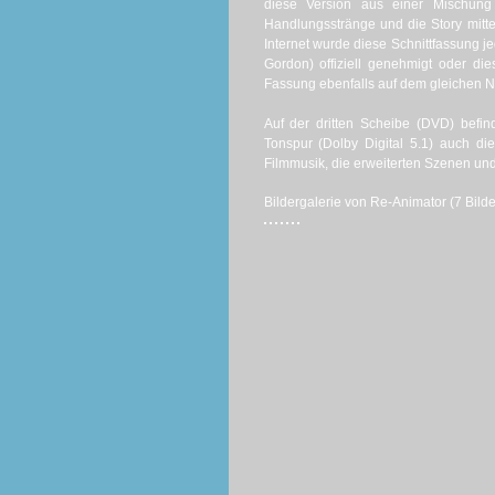
diese Version aus einer Mischung
Handlungsstränge und die Story mitte
Internet wurde diese Schnittfassung 
Gordon) offiziell genehmigt oder die
Fassung ebenfalls auf dem gleichen Ni
Auf der dritten Scheibe (DVD) befi
Tonspur (Dolby Digital 5.1) auch di
Filmmusik, die erweiterten Szenen un
Bildergalerie von Re-Animator (7 Bilde