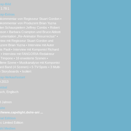
ray-Bild
 1.78:1
ray-Extras
okommentar von Regisseur Stuart Gordon •
okommentar von Produzent Brian Yuzna
den Schauspielern Jeffrey Combs • Robert
son • Barbara Crampton und Bruce Abbott
kumentation „Re-Animator Resurrectus“ •
view mit Regisseur Stuart Gordon und
zent Brian Yuzna • Interview mit Autor
s Paoli • Interview mit Komponist Richard
 • Interview mit FANGORIA-Redakteur
 Timpone • 16 erweiterte Szenen •
llene Szene • Musikanalyse mit Komponist
rd Band (4 Szenen) • 5 TV-Spots • 3 Multi-
 Storyboards • Isoliert
ray-Verkaufsstart
9.2013
titel
sch, Englisch
8 Jahren
ite
//www.capelight.de/re-ani ...
ial Edition
c Limited Edition
hl Medien