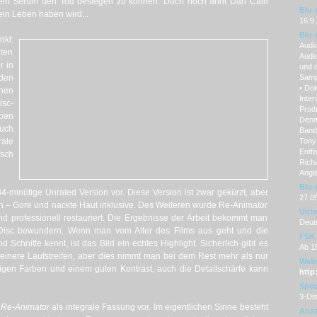
inem Serum den Tod besiegen zu können. Doch noch ahnt Dan Cain
Blu-
ein Leben haben wird...
16:9,
Blu-
nkt:
Audi
uten
Audi
r in
und 
den
Samp
• Do
nen
Inter
sc-
Produ
eben
Denni
uch
Band
ale
Tony
Entfa
isch
Richa
Angle
Blu-
84-minütige Unrated Version vor. Diese Version ist zwar gekürzt, aber
27.0
en – Gore und nackte Haut inklusive. Des Weiteren wurde Re-Animator
Unter
nd professionell restauriert. Die Ergebnisse der Arbeit bekommt man
Deut
isc bewundern. Wenn man vom Alter des Films aus geht und die
FSK
Schnitte kennt, ist das Bild ein echtes Highlight. Sicherlich gibt es
Ab 1
leinere Laufstreifen, aber dies nimmt man bei dem Rest mehr als nur
Webs
ftigen Farben und einem guten Kontrast, auch die Detailschärfe kann
http:
Spec
3-Dis
m
Re-Animator
als integrale Fassung vor. Im eigentlichen Sinne besteht
Anza