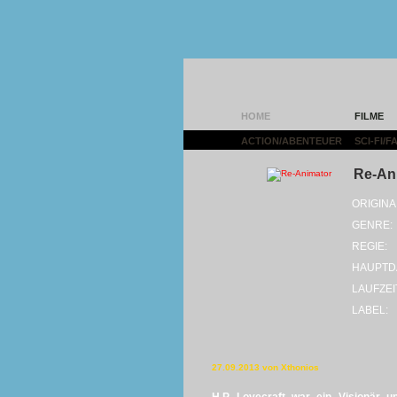
HOME
FILME
ACTION/ABENTEUER
|
SCI-FI/
Re-An
ORIGINA
GENRE:
REGIE:
HAUPTD
LAUFZEI
LABEL:
27.09.2013 von Xthonios