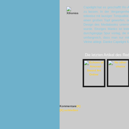
Capelight hat es geschafft!
Re-A
zu lassen. In der Vergangenhei
teilweise mit lausiger Tonquali
einen großen Topf geworfen, o
Design des Mediabooks untermau
wurde. Einziges Manko ist leid
durchgängige Spur vorlag, die m
umfangreich, dass man nur mit 
Vitrine ablegt. Danke Capelight
Die letzten Artikel des Re
Kommentare
[X]
[X] schließen