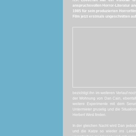
H.P. Lovecraft war ein Visionär u
anspruchsvollen Horror-Literatur a
1985 für sein produzierten Horrorfil
Film jetzt erstmals ungeschnitten au
bezichtigt ihn im weiteren Verlauf no
der Wohnung von Dan Cain, ebenfalls
weitere Experimente mit dem Seru
Untermieter gruselig und die Situatio
Herbert West finden.
In der gleichen Nacht wird Dan jedoch
und die Katze so wieder ins Leben