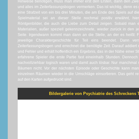
Hinweise benötigen, muss man immer erst den Ersten, dann den Zw
und alles im Zeiterfassungsbogen vermerken. Das ist wichtig, denn es 
eine Strafzeit von ein bis drei Minuten, die am Ende des Spiels auf di
Spielmaterial sei an dieser Stelle nochmal positiv erwähnt, hi
Röntgenbilder, die auch die Liebe zum Detail zeigen. Sobald man e
Materialien, außer speziell gekennzeichnete, wieder zurück in den 
Seite. Irgendwann kommt man dann an die Stelle, an der es heißt: Fo
jeweilige Charaktergeschichte für Teil eins beendet. Dann v
Zeiterfassungsbogen und errechnet die benötigte Zeit. Darauf addier
und Fehler und erhält hoffentlich ein Ergebnis, das in der Nähe einer S
erfahrene Spieler die erste Partie fast eineinhalb Stunden. Denno
nachvollziehbar logisch waren und damit auch lösbar. Nur manchmal 
Bäumen nicht. Vor der nächsten Episode oder Geschichte kann ma
einzelnen Räumen wieder in die Umschläge einsortieren. Das geht r
auf den Karten aufgedruckt sind.
Bildergalerie von Psychiatrie des Schreckens Te