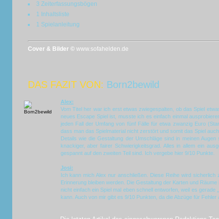
3 Zeiterfassungsbögen
1 Inhaltsliste
1 Spielanleitung
Cover & Bilder ©
www.sofahelden.de
DAS FAZIT VON:
Born2bewild
Alex:
Vom Titel her war ich erst etwas zwiegespalten, ob das Spiel etwas
neues Escape Spiel ist, musste ich es einfach einmal ausprobieren 
jeden Fall der Umfang von fünf Fälle für etwa zwanzig Euro (Sta
dass man das Spielmaterial nicht zerstört und somit das Spiel auch
Details wie die Gestaltung der Umschläge sind in meinen Augen s
knackiger, aber fairer Schwierigkeitsgrad. Alles in allem ein a
gespannt auf den zweiten Teil sind. Ich vergebe hier 9/10 Punkte.
Josi:
Ich kann mich Alex nur anschließen. Diese Reihe wird sicherlich z
Erinnerung bleiben werden. Die Gestaltung der Karten und Räume ist
nicht einfach ein Spiel mal eben schnell entworfen, weil es gerade „
kann. Auch von mir gibt es 9/10 Punkten, da die Abzüge für Fehler 