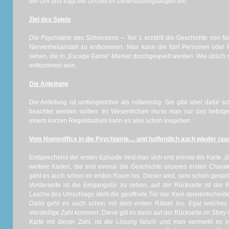
die Uhr und trägt die Uhrzeit im Zeiterfassungsbogen ein.
Ziel des Spiels
Die
Psychiatrie des Schreckens – Teil
1 erzählt die Geschichte von fü
Nervenheilanstalt zu entkommen. Man kann die fünf Personen oder P
sehen, die in „Escape Game“-Manier durchgespielt werden. Wie üblich s
entkommen sein.
Die Anleitung
Die Anleitung ist umfangreicher als notwendig. Sie gibt aber dafür s
beachtet werden sollten. Im Wesentlichen muss man nur das befolge
einem kurzen Regelstudium kann es also schon losgehen.
Vom Homeoffice in die Psychiatrie… und hoffentlich auch wieder ra
Entsprechend der ersten Episode liest man sich erst einmal die Karte „
weitere Karten, die erst einmal die Geschichte unseres ersten Chara
geht es auch schon im ersten Raum los. Dieser wird, sehr schön gestalte
Vorderseite ist die Eingangstür zu sehen, auf der Rückseite ist der
Lasche des Umschlags stellt die geöffnete Tür dar. Kein spielentscheid
Dann geht es auch schon mit dem ersten Rätsel los. Egal welches
vierstellige Zahl kommen. Diese gilt es dann auf der Rückseite im Story-
Karte mit dieser Zahl, ist die Lösung falsch und man vermerkt es 