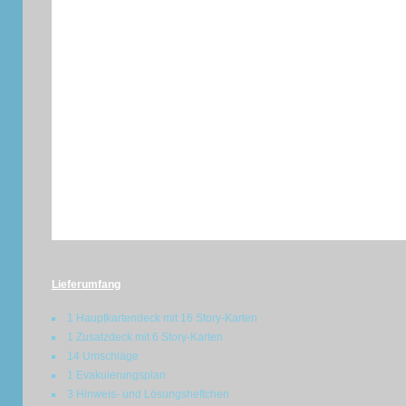
Lieferumfang
1 Hauptkartendeck mit 16 Story-Karten
1 Zusatzdeck mit 6 Story-Karten
14 Umschläge
1 Evakuierungsplan
3 Hinweis- und Lösungsheftchen