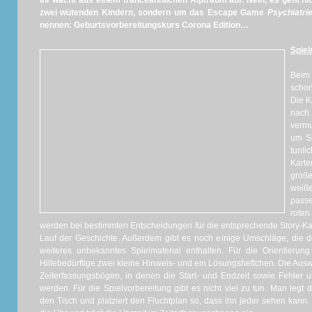
Ihr wacht aus einem tranceähnlichen Alptraum auf. Nein, es geht n
zwei wütenden Kindern, sondern um das Escape Game
Psychiatri
nennen: Geburtsvorbereitungskurs Corona Edition
…
Spiel
Beim
schon
Die K
nach
vermu
um Sp
tunli
Karte
große
weiße
passe
rote
werden bei bestimmten Entscheidungen für die entsprechende Story-Ka
Lauf der Geschichte. Außerdem gibt es noch einige Umschläge, die 
weiteres unbekanntes Spielmaterial enthalten. Für die Orientierun
Hilfebedürftige zwei kleine Hinweis- und ein Lösungsheftchen. Die Aus
Zeiterfassungsbögen, in denen die Start- und Endzeit sowie Fehler 
werden. Für die Spielvorbereitung gibt es nicht viel zu tun. Man legt
den Tisch und platziert den Fluchtplan so, dass ihn jeder sehen kann.