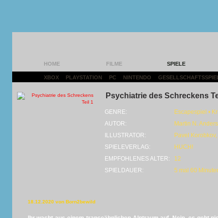
HOME
FILME
SPIELE
XBOX
|
PLAYSTATION
|
PC
|
NINTENDO
|
GESELLSCHAFTSSPIE
Psychiatrie des Schreckens Te
GENRE:
Escapespiel • Kr
AUTOR:
Martin N. Anders
ILLUSTRATOR:
Pavel Korobkov,
SPIELEVERLAG:
HUCH!
EMPFOHLENES ALTER:
12
SPIELDAUER:
5 mal 60 Minute
18.12.2020 von Born2bewild