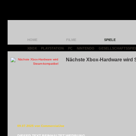
HOME
FILME
SPIELE
XBOX
|
PLAYSTATION
|
PC
|
NINTENDO
|
GESELLSCHAFTSSPIE
Nächste Xbox-Hardware wird 
09.07.2025 von CommercialJoe