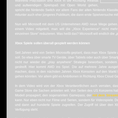
Während PlayStation und Xbox in die Richtung Realität
und aufwendigen Spielspaß mit Open World gehen,
spricht die Nintendo Switch vor allem Fans der alten Nintendo Klass
mitunter auch eher jüngeres Publikum, die dann erste Spielversuche mit
Nun will Microsoft mit dem US Unternehmen AMD neue Wege gehen. 
einem Video mitgeteilt, man will die „Xbox Experience“ nicht meh
einzelnen Store“ reduzieren. Was heißt das? Microsoft will endlich die 
Xbox Spiele sollen überall gespielt werden können
Seit Jahren wird von Seiten Microsofts geplant, dass man Xbox Spiele 
soll. So etwa über smarte TV Geräte, über Tablets oder auch über Smar
nicht nur wieder die „play anywhere“ Strategie beworben, sond
gestreift. Hier kommt AMD ins Spiel. Die auf mehrere Jahre ausgel
machen, dass in den nächsten Jahren Xbox Konsolen auf den Markt
gehen könnten. Vor allem gibt es Ambitionen in Richtung Xbox Cloud G
In dem Video wird von der Xbox Verantwortlichen auch verraten, das
Game Store die Sachen anbieten will. Von Seiten des US Konzerns hat
Modell propagiert, den sogenannten Gamepass, der
mit dem Streamin
kann. Nur eben nicht nur Filme und Serien, sondern für Videospiele. D
und dann auf hunderte Spiele zugreifen. Der Zugriff ist über den X
Verfügung steht.