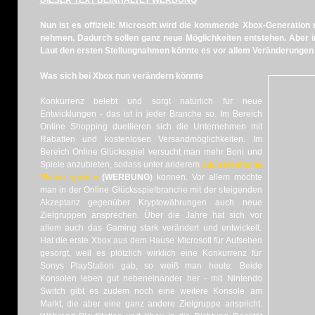
DIESER TEXT BEINHALTET WERBUNG
Nun ist es offiziell: Microsoft wird die kommende Xbox-Generation 
nehmen. Dadurch sollen ganz neue Möglichkeiten entstehen. Aber 
Laut den ersten Stellungnahmen könnte es vor allem Veränderungen
Was sich bei Xbox nun verändern könnte
Konkurrenz belebt und sorgt natürlich für neue
Entwicklungen - das ist in jeder Branche so. Im Bereich
Online Shopping duellieren sich die Unternehmen mit
Rabatten und kostenlosen Versandmöglichkeiten. Im
Bereich Online Glücksspiel versucht man mehr Boni und
Spiele anzubieten, sodass unter anderem
auch Deutsche
Plinko spielen
(WERBUNG)
können. Vor allem möchte
man in der Online Glücksspielbranche mit der steigenden
Akzeptanz gegenüber Kryptowährungen auch neue
Zielgruppen ansprechen. Über die Jahre hat sich vor
allem auch das Gaming stark verändert und entwickelt.
Hat die erste Xbox aus dem Hause Microsoft für Aufsehen
gesorgt, weil es plötzlich wirklich eine Konkurrenz für
Sonys PlayStation gab, so weiß man heute: Beide
Konsolen leben gut nebeneinander her - mit Nintendo
Switch gibt es zudem noch eine weitere Konsole am
Markt, die aber eine ganz andere Zielgruppe anspricht.