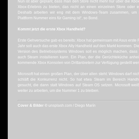
Nun ist aber geplant, dass man den Store nicht mehr nur über die Xbox
Xbox-Erlebnis zu bieten, das nicht an einen einzelnen Store oder 
Deshalb arbeiten wir eng mit dem Windows-Team zusammen, um si
Plattform Nummer eins für Gaming ist“, so Bond.
Kommt jetzt die erste Xbox Handheld?
Erste Gehversuche gab es bereits: Xbox hat gemeinsam mit Asus erste F
Jahr soll auch das erste Xbox Ally Handheld auf den Markt kommen. Di
Version des Betriebssystems Windows soll es möglich machen, da
auch Steam installieren kann. Ein Plan, der die Gerüchteküche anhei
kommende Xbox Konsolen von Drittanbietern zur Verfügung gestellt w
Microsoft hat einen großen Plan, der über allen steht: Windows darf nic
schläft die Konkurrenz nicht. So hat etwa Steam im Bereich Hand
gesucht, die dann statt Windows auf Steam OS setzen. Microsoft weiß
weiter zu arbeiten, um die Nummer 1 zu bleiben.
Cover & Bilder ©
unsplash.com / Diego Marín