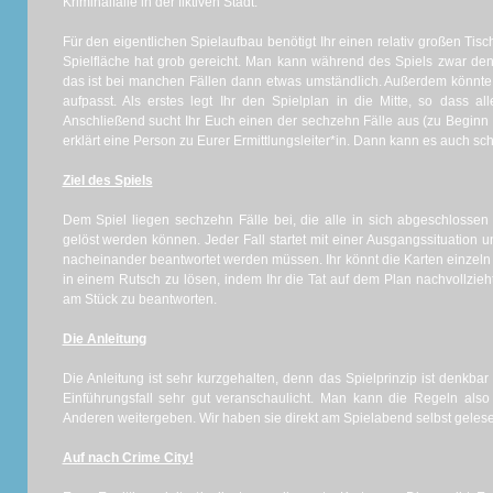
Kriminalfälle in der fiktiven Stadt.
Für den eigentlichen Spielaufbau benötigt Ihr einen relativ großen Tis
Spielfläche hat grob gereicht. Man kann während des Spiels zwar den
das ist bei manchen Fällen dann etwas umständlich. Außerdem könnte
aufpasst. Als erstes legt Ihr den Spielplan in die Mitte, so dass a
Anschließend sucht Ihr Euch einen der sechzehn Fälle aus (zu Beginn
erklärt eine Person zu Eurer Ermittlungsleiter*in. Dann kann es auch 
Ziel des Spiels
Dem Spiel liegen sechzehn Fälle bei, die alle in sich abgeschlossen
gelöst werden können. Jeder Fall startet mit einer Ausgangssituation 
nacheinander beantwortet werden müssen. Ihr könnt die Karten einzeln
in einem Rutsch zu lösen, indem Ihr die Tat auf dem Plan nachvollzie
am Stück zu beantworten.
Die Anleitung
Die Anleitung ist sehr kurzgehalten, denn das Spielprinzip ist denkba
Einführungsfall sehr gut veranschaulicht. Man kann die Regeln also
Anderen weitergeben. Wir haben sie direkt am Spielabend selbst geles
Auf nach Crime City!