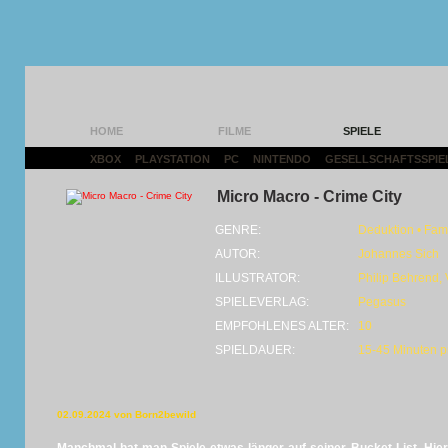
HOME
FILME
SPIELE
XBOX
|
PLAYSTATION
|
PC
|
NINTENDO
|
GESELLSCHAFTSSPIE
Micro Macro - Crime City
GENRE:
Deduktion • Fami
AUTOR:
Johannes Sich
ILLUSTRATOR:
Philip Behrend,
SPIELEVERLAG:
Pegasus
EMPFOHLENES ALTER:
10
SPIELDAUER:
15-45 Minuten 
02.09.2024 von Born2bewild