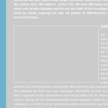
Manchmal hat man Spiele etwas länger auf seiner Bucket-List. Hier
des Jahres 2021,
MicroMacro - Crime City
. Mit einer Mischung au
einem sehr großen Spielplan machte uns das Spiel schon vor einiger 
Stadt der Sünde zugesagt hat oder wir planlos im Mikrokosmos un
unserem Review…
Spiel
Das 
übers
mit d
Papi
der S
hinau
Micr
Spiel
sorti
die U
eigen
aufge
dass Ihr Euch die Rückseiten nicht anseht, denn dort sind die Lösungen
den Aufkleber am Rand der Lupe anbringen. Vermutlich, da man sie so
kann. Insgesamt ist das Spielmaterial sehr nett gestaltet und die Fälle
Inhalt in Bezug auf die Kindertauglichkeit wiederspiegeln. Solltet Ihr 
mitspielen, so solltet Ihr diese Symbole beachten. Insgesamt ist das Spi