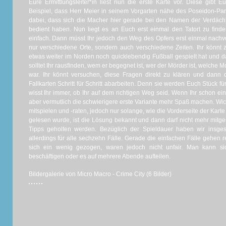
Eure Ermittlungsleiter*in liest nun die erste Karte vor. Diese gibt 
Beispiel, dass Herr Meier in seinem Vorgarten nähe des Poseidon-Park
dabei, dass sich die Macher hier gerade bei den Namen der Verdächti
bedient haben. Nun liegt es an Euch erst einmal den Tatort zu finden
einfach. Dann müsst Ihr jedoch den Weg des Opfers erst einmal nachvol
nur verschiedene Orte, sondern auch verschiedene Zeiten. Ihr könnt 
etwas weiter im Norden noch quicklebendig Fußball gespielt hat und
solltet Ihr rausfinden, wem er begegnet ist, wer der Mörder ist, welche M
war. Ihr könnt versuchen, diese Fragen direkt zu klären und dann d
Fallkarten Schritt für Schritt abarbeiten. Denn sie werden Euch Stück f
wisst Ihr immer, ob Ihr auf dem richtigen Weg seid. Wenn Ihr schon ein
aber vermutlich die schwierigere erste Variante mehr Spaß machen. Wichti
mitspielen und -raten, jedoch nur solange, wie die Vorderseite der Kart
gelesen wurde, ist die Lösung bekannt und dann darf nicht mehr mitg
Tipps geholfen werden. Bezüglich der Spieldauer haben wir insge
allerdings für alle sechzehn Fälle. Gerade die einfachen Fälle gehen re
sich ein wenig gezogen, waren jedoch nicht unfair. Man kann s
beschäftigen oder es auf mehrere Abende aufteilen.
Bildergalerie von Micro Macro - Crime City (6 Bilder)