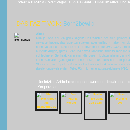
Cover & Bilder ©
Cover: Pegasus Spiele GmbH / Bilder im Artikel und 
DAS FAZIT VON:
Born2bewild
Alex:
Nun ja, was soll ich groß sagen: Das Warten hat sich gelohnt. 
gewartet haben, das Spiel zu spielen, aber vielleicht haben wir 
noch Nützliches dazugelernt. Gut, man muss bei
MicroMacro
nich
nur gute Augen, gutes Licht und etwas Mobilität, sodass man die 
schlechterer Sehkraft kann man die Lupe mit dazunehmen, um kl
kann man alles ganz gut erkennen, man muss teils nur sehr gena
Stunden reiner Spielspaß mit vielen lustigen Diskussionen und d
(beziehungsweise vier) Teile. Für mich eine ausgezeichnete 9/10.
Die letzten Artikel des eingeschworenen Redaktions-Te
Kooperation: