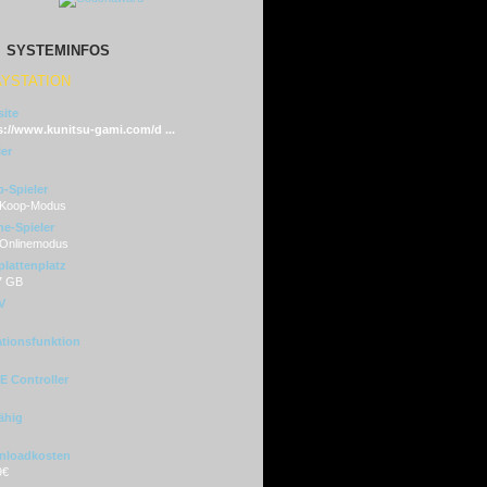
SYSTEMINFOS
AYSTATION
ite
s://www.kunitsu-gami.com/d ...
ler
-Spieler
 Koop-Modus
ne-Spieler
 Onlinemodus
plattenplatz
7 GB
V
ationsfunktion
 Controller
ähig
nloadkosten
9€