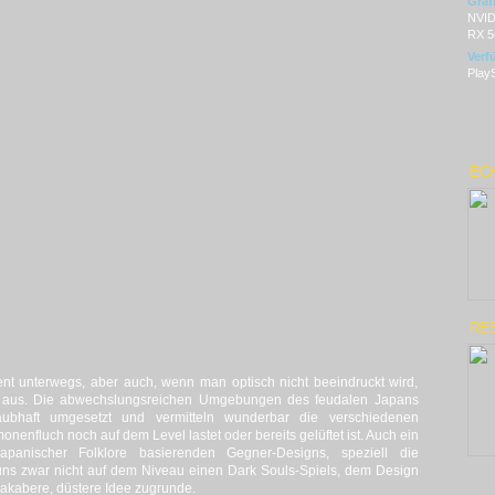
Graf
NVID
RX 5
Verf
PlayS
ECH
RES
ent unterwegs, aber auch, wenn man optisch nicht beeindruckt wird,
ll aus. Die abwechslungsreichen Umgebungen des feudalen Japans
aubhaft umgesetzt und vermitteln wunderbar die verschiedenen
enfluch noch auf dem Level lastet oder bereits gelüftet ist. Auch ein
japanischer Folklore basierenden Gegner-Designs, speziell die
ns zwar nicht auf dem Niveau einen Dark Souls-Spiels, dem Design
makabere, düstere Idee zugrunde.