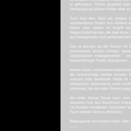
er gefundene Truhen ausgräbt oder 
Verfügung hat, können Rollen aber au
Auch liegt dem Spiel ein simples 
verschiedenen Rollen sich nämlich 
haben oder stärker im Angriff sin
freigeschaltet werden, die zwar teuer
des Protagonisten Soh verwendet werd
Das ist sinnvoll, da der Spieler mi
kommandiert werden können, steue
Gegnerwellen entgegenstellen - en
vernachlässigte Flanke abzudecken.
Neben neuen, zunehmend widerstandsf
die berücksichtigt werden müssen. 
erneuert oder bestimmte Pfade für 
strategische Vorbereitung umso wichti
unterwegs, die von allen Seiten angeg
Als netter, kleiner Zusatz kann m
besuchen und den Bewohnern Repara
Up-Punkten resultieren. Ansonsten k
Fluch befreite Tiere zu streicheln.
Bildergalerie von Kunitsu-Gami: Path o