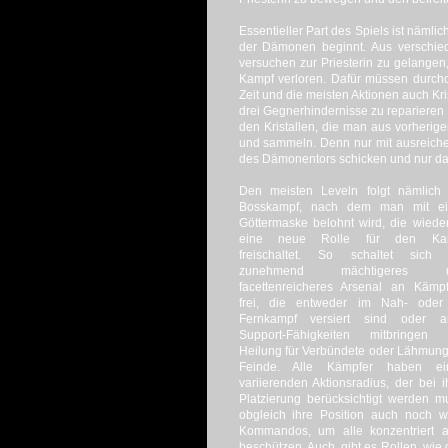
Essentieller Part des Spiels ist nämli
der Dämonen beginnt. Aus verschie
versuchen zur Priesterin zu gelangen
Kampf verloren. Dafür müssen durchd
Zeit und die meisten Aktionen auch Kri
drei Gegnerhindernisse zu reparieren 
den Kristallen, die man aus vorherig
und sammeln. Denn nur mit ausreiche
des Dämonentors schicken und nur da
Den meisten Leveln folgt nämlich 
Bosskampf, nach dem man mit ei
Göttermaske belohnt wird, die wied
eine neue Rolle für den Ka
freischaltet. So schaltet sich 
zunehmend mächtigeres 
facettenreicheres Arsenal an Kämp
frei, die entweder im Nah- oder
Fernkampf versiert sind oder a
Support-Fähigkeiten mitbringen 
Heilung für Verbündete oder Lähmung
Feinde. Alle Kämpfer haben ei
variierenden Aktionsradius, der bei i
Platzierung berücksichtigt werden m
obgleich ihre Position auch noch 
Kommandos, um alle konzentriert an
beschützen. Auch, gibt es Rollen, wie