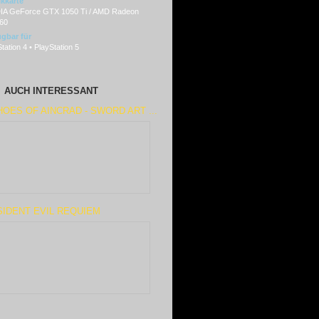
ikkarte
IA GeForce GTX 1050 Ti / AMD Radeon
60
ügbar für
tation 4 • PlayStation 5
AUCH INTERESSANT
OES OF AINCRAD - SWORD ART ...
IDENT EVIL REQUIEM