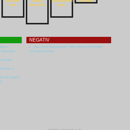
NEGATIV
Worte
Das “Dorf-Management” hätte etwas mehr Arbeit
t Gameplay-
vertragen können
chsvollen
Defense &
erzeit möglich
 &