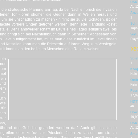
USK
Ab 1
ch die strategische Planung am Tag, da bei Nachteinbruch die Invasion
Anza
denen Torii-Toren strömen die Gegner dann in Wellen heraus und
1
, um sie unschädlich zu machen - nimmt sie zu viel Schaden, ist der
Schl
achte Vorbereitungen getroffen werden, denn jede Handlung kostet
Japa
stalle. Der Handwerker schafft im Laufe eines Tages lediglich zwei bis
und bringt sich bei Nachteinbruch dann in Sicherheit. Abgesehen von
Verf
en Leveln mitgebracht hat, muss man diese zunächst im Level finden
PlayS
nd Kristallen kann man die Priesterin auf ihrem Weg zum Versiegeln
mit kann man den befreiten Menschen eine Rolle zuweisen.
XB
Spie
ein
1
ner
erum
Koop
mpf
Kein
ein
Onli
und
Kein
fern
Fest
 im
17,0
uch
HDT
wie
4K
 für
Dow
nen
49,9
hrer
uss,
USK
während des Gefechts geändert werden darf. Auch gibt es simple
Ab 1
greifen oder zurück zur Priesterin fallen zu lassen, um sie zu
Smar
 den Dieb, der lediglich während des Tages einen Zweck erfüllt, indem