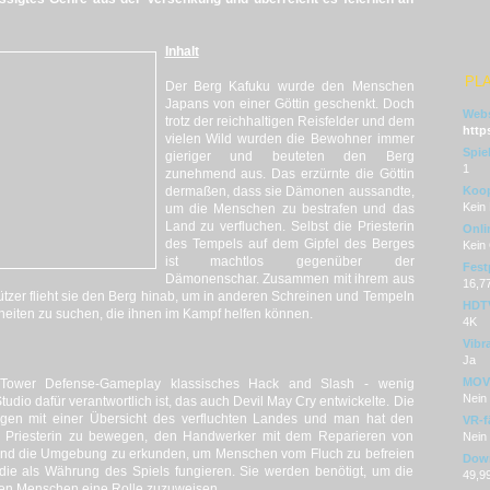
Inhalt
PL
Der Berg Kafuku wurde den Menschen
Japans von einer Göttin geschenkt. Doch
Webs
trotz der reichhaltigen Reisfelder und dem
http
vielen Wild wurden die Bewohner immer
Spie
gieriger und beuteten den Berg
1
zunehmend aus. Das erzürnte die Göttin
dermaßen, dass sie Dämonen aussandte,
Koop
Kein
um die Menschen zu bestrafen und das
Land zu verfluchen. Selbst die Priesterin
Onli
des Tempels auf dem Gipfel des Berges
Kein
ist machtlos gegenüber der
Fest
Dämonenschar. Zusammen mit ihrem aus
16,7
hützer flieht sie den Berg hinab, um in anderen Schreinen und Tempeln
HDT
eiten zu suchen, die ihnen im Kampf helfen können.
4K
Vibr
Ja
MOVE
hes Tower Defense-Gameplay klassisches Hack and Slash - wenig
Nein
dio dafür verantwortlich ist, das auch Devil May Cry entwickelte. Die
gen mit einer Übersicht des verfluchten Landes und man hat den
VR-f
die Priesterin zu bewegen, den Handwerker mit dem Reparieren von
Nein
 und die Umgebung zu erkunden, um Menschen vom Fluch zu befreien
Dow
die als Währung des Spiels fungieren. Sie werden benötigt, um die
49,9
ten Menschen eine Rolle zuzuweisen.