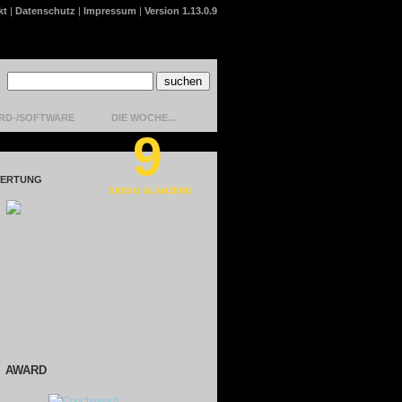
kt
|
Datenschutz
|
Impressum
|
Version 1.13.0.9
RD-/SOFTWARE
DIE WOCHE...
9
ERTUNG
SEIDIG GLÄNZEND
AWARD