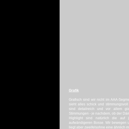
Grafik
Grafisch sind wir nicht im AAA-Segm
sieht alles schick und stimmungsvo
sind detailreich und vor allem gl
Stimmungen - je nachdem, ob der Dämon
Highlight sind natürlich die auf 
aufwändigeren Bosse. Wir bewegen u
liegt aber zweifelsohne eine ähnlich 