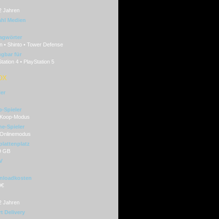
2 Jahren
hl Medien
agwörter
n • Shinto • Tower Defense
ügbar für
tation 4 • PlayStation 5
OX
ler
-Spieler
 Koop-Modus
ne-Spieler
 Onlinemodus
plattenplatz
9 GB
V
nloadkosten
9€
2 Jahren
t Delivery