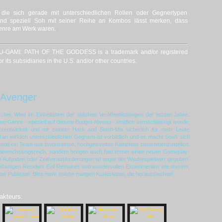
ie sich gerade mit unterschiedlichen Rollen oder Gegnertypen
und speziell Soh mit seiner Reihe an Kombos lässt merken, dass
enre am Werk waren.
GAMI: PATH OF THE GODDESS is a trademark and/or registered
ts subsidiaries in the U.S. and/or other countries.
 Avenger
ischer Wind im Einheitsbrei der üblichen Veröffentlichungen der letzten Jahre.
e-Genre - speziell auf diesem Budget-Niveau - sträflich vernachlässigt wurde,
rentwickelt und mit seinem Hack and Slash-Mix sicherlich für mehr Leute
 an wirklich unterschiedlichen Gegnern ist vorbildlich und es macht Spaß sich
n und ein Team aus favorisierten, hochgelevelten Kämpfern zusammenzustellen.
h abwechslungsreich, sondern bringen auch fast immer einen neuen Gameplay-
e Aufgaben oder Zeitherausforderungen ist sogar der Wiederspielwert gegeben.
oßartigen Resident Evil-Remakes und wundervollen Experimenten wie diesem,
bster Publisher. Bitte mehr solche mutigen Kuriositäten, die herausstechen!
akteurs: