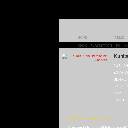
HOME
FILME
XBOX
|
PLAYSTATION
|
PC
|
N
Kunits
PUBLISH
ENTWIC
GENRE:
SUB-GE
ART:
ERSCHE
05.09.2024 von LorD Avenger
Capcom holt ein sträflich vernachl