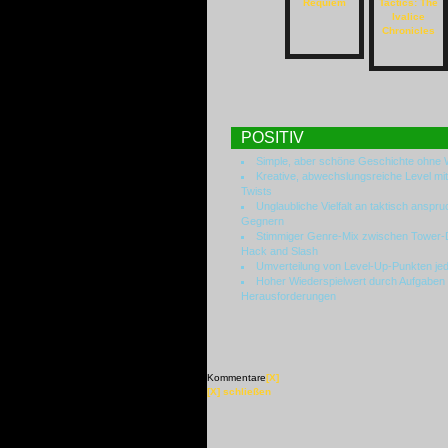
POSITIV
Simple, aber schöne Geschichte ohne 
Kreative, abwechslungsreiche Level mi
Twists
Unglaubliche Vielfalt an taktisch anspru
Gegnern
Stimmiger Genre-Mix zwischen Tower-
Hack and Slash
Umverteilung von Level-Up-Punkten jed
Hoher Wiederspielwert durch Aufgaben
Herausforderungen
Kommentare
[X]
[X] schließen