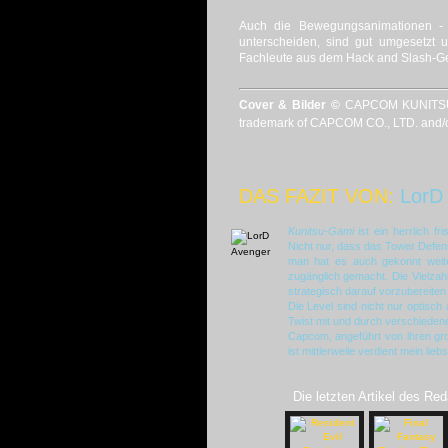
Auch die Bewegungsanimationen - d
unterscheiden, sind gut umgesetzt 
Fachleute aus dem Hack and Slash-G
Cover & Bilder ©
CAPCOM KUNITSU-
trademark of CAPCOM CO., LTD. and/or i
DAS FAZIT VON:
LorD
Kunitsu-Gami
ist ein herrlich fr
Nicht nur, dass das Tower Defens
man hat es auch gekonnt weite
zugänglich gemacht. Die Vielzahl
strategisch darauf vorzubereite
Die Level sind nicht nur optisc
Twist mit und durch verschieden
Capcom, angeführt von ihren gr
ist mittlerweile verdient mein lie
Die letzten Artikel des Red