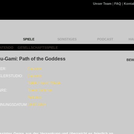
Unser Team
|
FAQ
|
Konta
SPIELE
SONSTIGES
PODCAST
HA
INTENDO
|
GESELLSCHAFTSSPIELE
|
u-Gami: Path of the Goddess
BEW
ER:
Capcom
KLERSTUDIO:
Capcom
Taktik / Hack'n'Slash
NRE:
Tower Defense
Fullprice
INUNGSDATUM:
19.07.2024
ässigtes Genre aus der Versenkung und überreicht es feierlich an