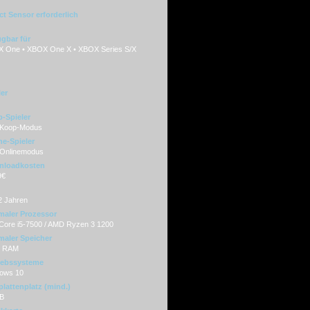
ct Sensor erforderlich
ügbar für
 One • XBOX One X • XBOX Series S/X
ler
-Spieler
 Koop-Modus
ne-Spieler
 Onlinemodus
nloadkosten
9€
2 Jahren
maler Prozessor
l Core i5-7500 / AMD Ryzen 3 1200
maler Speicher
B RAM
iebssysteme
ows 10
plattenplatz (mind.)
B