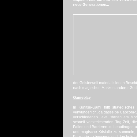
neue Generationen...
der Geisterwelt materialisierten Besc
nach magischen Masken anderer Gotth
Gameplay
In Kunitsu-Gami trifft strategisc
verwunderlich, da dasselbe Capcom-Stu
verschiedenen Level starten am Mor
schnell verstreichenden Tag Zeit, 
Fallen und Barrieren zu beauftragen
und magische Kristalle zu sammeln, 
Priesterin zu bewegen und den befrei